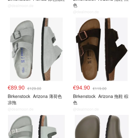
色
@dealmoon.de
@dealmoon.de
€89.90
€94.90
€129.00
€119.00
Birkenstock
Arizona 薄荷色
Birkenstock
Arizona 拖鞋 棕
凉拖
色
@dealmoon.de
@dealmoon.de