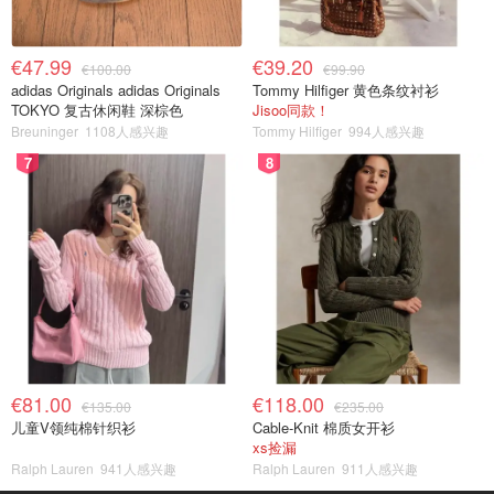
€47.99
€39.20
€100.00
€99.90
adidas Originals adidas Originals
Tommy Hilfiger 黄色条纹衬衫
TOKYO 复古休闲鞋 深棕色
Jisoo同款！
Breuninger
1108人感兴趣
Tommy Hilfiger
994人感兴趣
7
8
€81.00
€118.00
€135.00
€235.00
儿童V领纯棉针织衫
Cable-Knit 棉质女开衫
xs捡漏
Ralph Lauren
941人感兴趣
Ralph Lauren
911人感兴趣