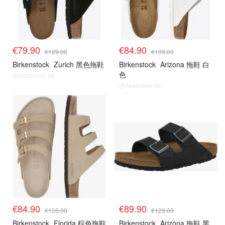
€79.90
€84.90
€129.00
€109.00
Birkenstock
Zurich 黑色拖鞋
Birkenstock
Arizona 拖鞋 白
色
@dealmoon.de
@dealmoon.de
€84.90
€89.90
€135.00
€129.00
Birkenstock
Florida 棕色拖鞋
Birkenstock
Arizona 拖鞋 黑