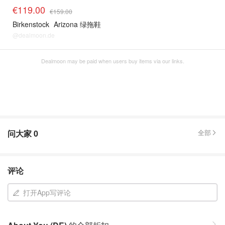
€119.00
€159.00
Birkenstock
Arizona 绿拖鞋
@dealmoon.de
Dealmoon may be paid when users buy items via our links.
问大家
0
全部
评论
打开App写评论