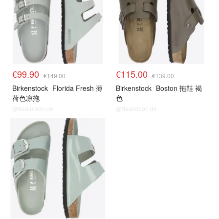
€99.90
€115.00
€149.00
€139.00
Birkenstock
Florida Fresh 薄
Birkenstock
Boston 拖鞋 褐
荷色凉拖
色
@dealmoon.de
@dealmoon.de