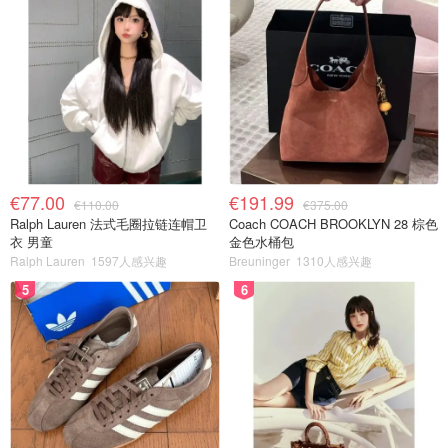
€77.00
€191.99
€110.00
€375.00
Ralph Lauren 法式毛圈拉链连帽卫
Coach COACH BROOKLYN 28 棕色
衣 男童
金色水桶包
Ralph Lauren
1597人感兴趣
Breuninger
1310人感兴趣
5
6