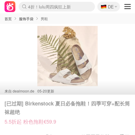
🇩🇪
4折！lulu周四疯狂上新
DE
Boticinal 夏促开抢！
还没结束！&OtherStories大促
Joybuy变相75折 随时失效
速领！Stanley独家85折
疑似霸哥！Camper额外叠85折
Zalando 奥莱闪促！每日更新
Moncler反季囤！5折起+叠9折
Coach Brooklyn仅€192
首页
服饰手袋
男鞋
来自
dealmoon.de
05-20更新
[已过期] Birkenstock 夏日必备拖鞋！四季可穿+配长筒
袜超绝
5.5折起 粉色拖鞋€59.9