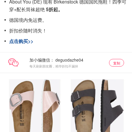
About You (DE) 现有 Birkenstock 德国国民拖鞋！四季可
穿+配长筒袜超绝
5折起。
德国境内免运费。
折扣价随时消失！
点击购买>>
加小编微信：
复制
每天刷刷朋友圈，精华折扣不漏掉