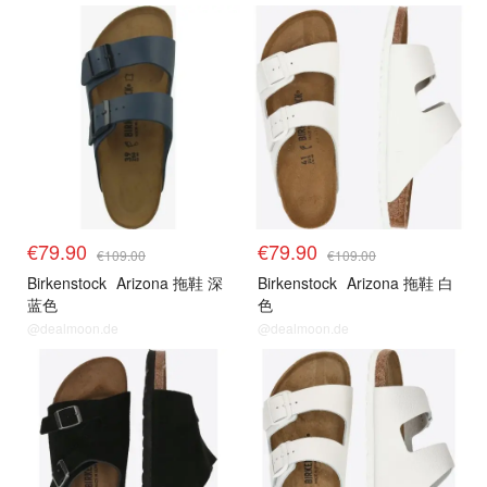
€79.90
€79.90
€109.00
€109.00
Birkenstock
Arizona 拖鞋 深
Birkenstock
Arizona 拖鞋 白
蓝色
色
@dealmoon.de
@dealmoon.de