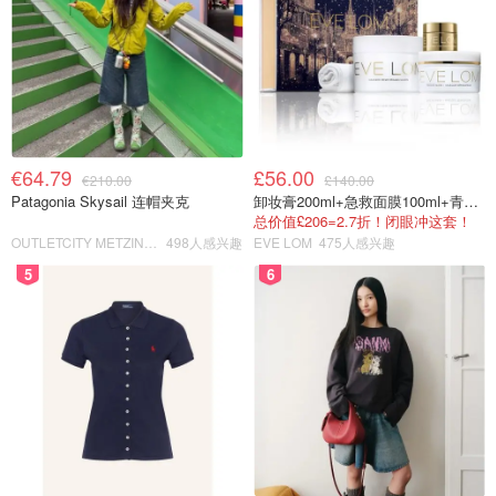
€64.79
£56.00
€210.00
£140.00
Patagonia Skysail 连帽夹克
卸妆膏200ml+急救面膜100ml+青春面霜15ml
总价值£206=2.7折！闭眼冲这套！
OUTLETCITY METZINGEN
498人感兴趣
EVE LOM
475人感兴趣
5
6