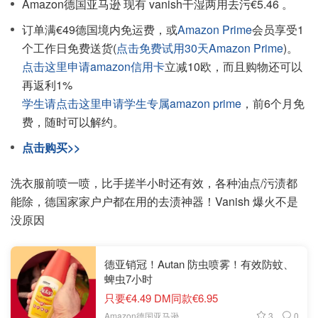
Amazon德国亚马逊 现有 vanish干湿两用去污€5.46 。
订单满€49德国境内免运费，或
Amazon Prime
会员享受1
个工作日免费送货(
点击免费试用30天Amazon Prime
)。
点击这里申请amazon信用卡
立减10欧，而且购物还可以
再返利1%
学生请点击这里申请学生专属amazon prime
，前6个月免
费，随时可以解约。
点击购买>>
洗衣服前喷一喷，比手搓半小时还有效，各种油点/污渍都
能除，德国家家户户都在用的去渍神器！Vanish 爆火不是
没原因
德亚销冠！Autan 防虫喷雾！有效防蚊、
蜱虫7小时
只要€4.49 DM同款€6.95
3
0
Amazon德国亚马逊