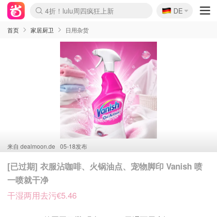
🇩🇪
4折！lulu周四疯狂上新
DE
Boticinal 夏促开抢！
还没结束！&OtherStories大促
Joybuy变相75折 随时失效
速领！Stanley独家85折
疑似霸哥！Camper额外叠85折
Zalando 奥莱闪促！每日更新
Moncler反季囤！5折起+叠9折
Coach Brooklyn仅€192
首页
家居厨卫
日用杂货
来自
dealmoon.de
05-18发布
[已过期] 衣服沾咖啡、火锅油点、宠物脚印 Vanish 喷
一喷就干净
干湿两用去污€5.46