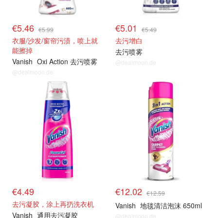
€5.46
€5.01
€5.99
€5.49
衣服/沙发/窗帘污渍，喷上就
去污增白
能擦掉
去污喷雾
Vanish
Oxi Action 去污喷雾
@dealmoon.de
@dealmoon.de
€4.49
€12.02
€12.59
去污凝胶，涂上再扔洗衣机
Vanish
地毯清洁泡沫 650ml
Vanish
通用去污凝胶
@dealmoon.de