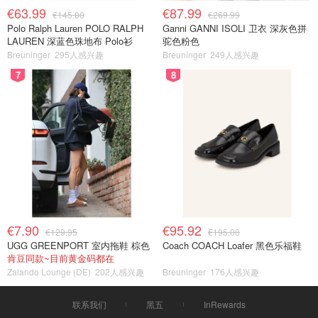
€63.99
€87.99
€145.00
€269.99
Polo Ralph Lauren POLO RALPH
Ganni GANNI ISOLI 卫衣 深灰色拼
LAUREN 深蓝色珠地布 Polo衫
驼色粉色
Breuninger
295人感兴趣
Breuninger
249人感兴趣
7
8
€7.90
€95.92
€129.95
€195.00
UGG GREENPORT 室内拖鞋 棕色
Coach COACH Loafer 黑色乐福鞋
肯豆同款~目前黄金码都在
Zalando Lounge (DE)
202人感兴趣
Breuninger
176人感兴趣
联系我们
黑五
InRewards