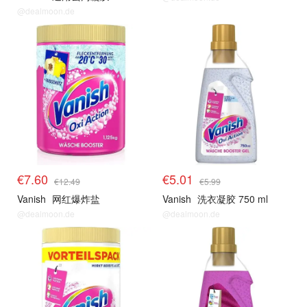
@dealmoon.de
€7.60
€5.01
€12.49
€5.99
Vanish
网红爆炸盐
Vanish
洗衣凝胶 750 ml
@dealmoon.de
@dealmoon.de