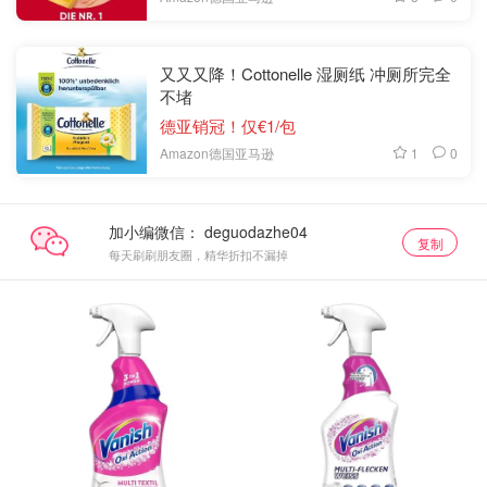
又又又降！Cottonelle 湿厕纸 冲厕所完全
不堵
德亚销冠！仅€1/包
1
0
Amazon德国亚马逊
加小编微信：
复制
每天刷刷朋友圈，精华折扣不漏掉