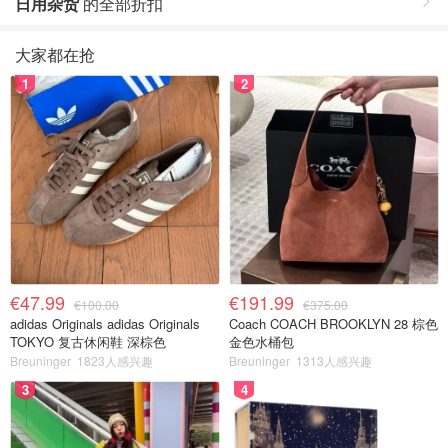
日用杂货
的全部折扣
大家都在抢
1
2
€47.99
€191.99
€100.00
€375.00
adidas Originals adidas Originals
Coach COACH BROOKLYN 28 棕色
TOKYO 复古休闲鞋 深棕色
金色水桶包
Breuninger
1823人感兴趣
Breuninger
1313人感兴趣
3
4