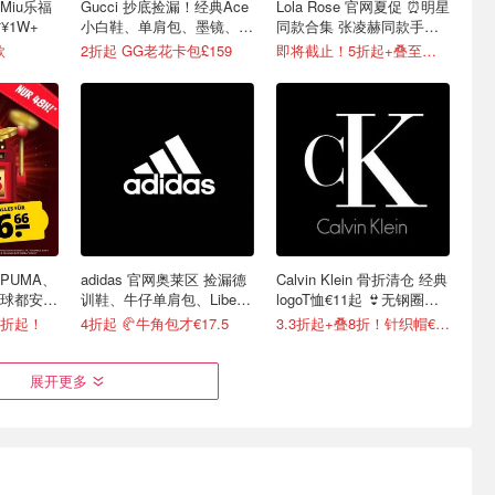
Miu乐福
Gucci 抄底捡漏！经典Ace
Lola Rose 官网夏促 ⏰️明星
省¥1W+
小白鞋、单肩包、墨镜、腰
同款合集 张凌赫同款手链
带等
€144
款
2折起 GG老花卡包£159
即将截止！5折起+叠至高8.5折
PUMA、
adidas 官网奥莱区 捡漏德
Calvin Klein 骨折清仓 经典
球都安排
训鞋、牛仔单肩包、Liberty
logoT恤€11起 👙无钢圈内
联名等
衣€9.6
1折起！
4折起 🥐牛角包才€17.5
3.3折起+叠8折！针织帽€8.32
展开更多