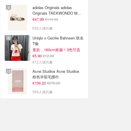
adidas Originals adidas
Originals TAEKWONDO MEI
芭蕾鞋 棕色米色
€47.99
€110.00
632人感兴趣
Uniqlo x Cecilie Bahnsen 联名
T恤
童款，160cm捡漏！3色可选
€5.90
€12.90
612人感兴趣
Acne Studios Acne Studios
粉色羊驼毛围巾
€159.20
€270.00
594人感兴趣