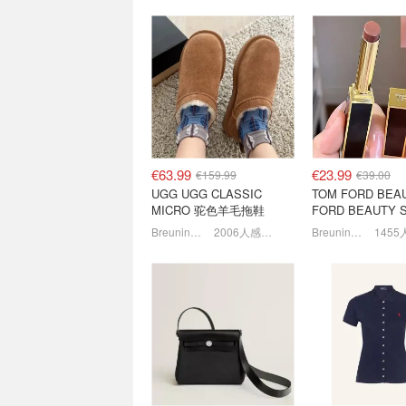
The North Face 官网奥莱
H&M 官网闪促⏰
区 抄底爆款3合1、冲锋
织、百搭衬衫、迪
衣、羽绒等
联名等
5折起+叠9折！爱心T恤€13.5
€63.99
€23.99
€159.99
€39.00
UGG UGG CLASSIC
TOM FORD BEA
MICRO 驼色羊毛拖鞋
FORD BEAUTY S
COLOR SHINE 口
Breuninger
2006人感兴趣
Breuninger
back色
麦琴根打折村 清仓升级 抄
男友力Max穿搭💯
底小剪刀✂️、麦昆、YSL、
拉夫劳伦/Gucci
Barbour等
1.5折起+叠8折！🥐可颂包€44.79
6.5折起+4.8折！