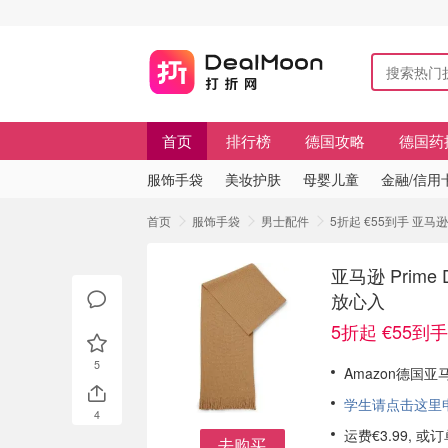
首页
排行榜
德国攻略
德国药
服饰手袋
美妆护肤
母婴儿童
金融/信用
首页
服饰手袋
男士配件
5折起 €55到手 亚马逊
亚马逊 Prim
放心入
5折起 €55到手
5
Amazon德国亚
学生请点击这里申请
4
运费€3.99, 
去购买