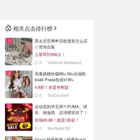
🇳🇿
新西兰
相关点击排行榜
西太后官网💸百欧预算怎么买
📿首饰合集
土星耳钉€80入！
0
Vivienne Westwood
高奢跳楼价😱Miu Miu乐福鞋
€446 Prada包省¥1W+
4.8折！全是专柜款
0
TheDoubleF
运动党的羊毛局🏃PUMA、球
衣、瑜伽垫、足球都安排了！
全场€6.66！低至1折起！
0
Sportspar DE
Gucci 抄底捡漏！经典Ace小