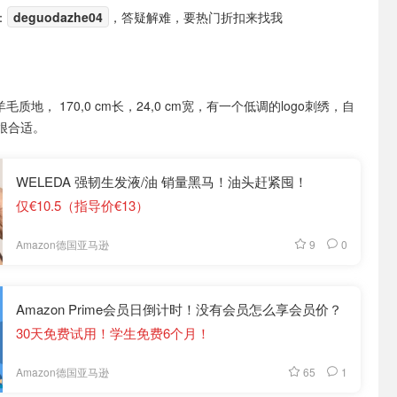
：
deguodazhe04
，答疑解难，要热门折扣来找我
 羊毛质地， 170,0 cm长，24,0 cm宽，有一个低调的logo刺绣，自
很合适。
WELEDA 强韧生发液/油 销量黑马！油头赶紧囤！
仅€10.5（指导价€13）
9
0
Amazon德国亚马逊
Amazon Prime会员日倒计时！没有会员怎么享会员价？
30天免费试用！学生免费6个月！
65
1
Amazon德国亚马逊