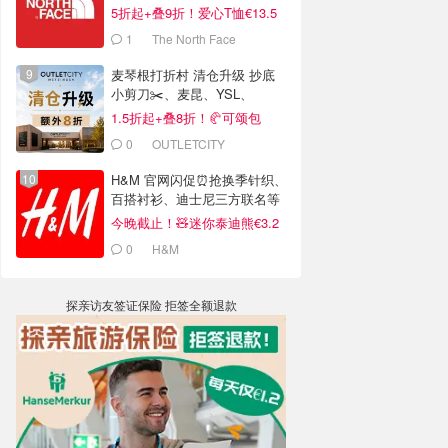
5折起+叠9折！爱心T恤€13.5
1
The North Face
麦琴根打折村 清仓升级 抄底
小剪刀✂️、麦昆、YSL、
Barbour等
1.5折起+叠8折！🥐可颂包
€44.79
0
OUTLETCITY
METZINGEN
H&M 官网闪促⏰抢换季针织、
百搭衬衫、迪士尼三方联名等
今晚截止！🧸迷你泰迪熊€3.2
0
H&M
探亲访友签证保险 拒签全额退款