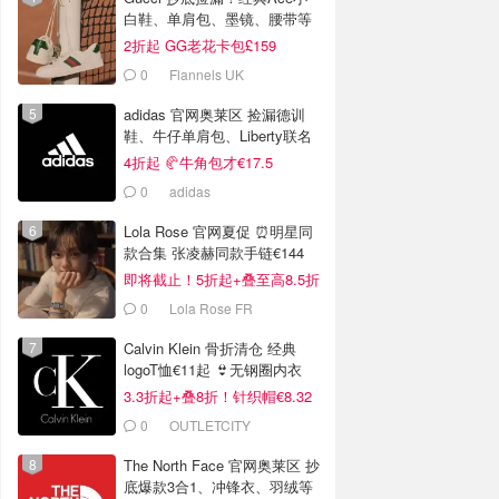
白鞋、单肩包、墨镜、腰带等
2折起 GG老花卡包£159
0
Flannels UK
adidas 官网奥莱区 捡漏德训
鞋、牛仔单肩包、Liberty联名
等
4折起 🥐牛角包才€17.5
0
adidas
Lola Rose 官网夏促 ⏰️明星同
款合集 张凌赫同款手链€144
即将截止！5折起+叠至高8.5折
0
Lola Rose FR
Calvin Klein 骨折清仓 经典
logoT恤€11起 👙无钢圈内衣
€9.6
3.3折起+叠8折！针织帽€8.32
0
OUTLETCITY
METZINGEN
The North Face 官网奥莱区 抄
底爆款3合1、冲锋衣、羽绒等