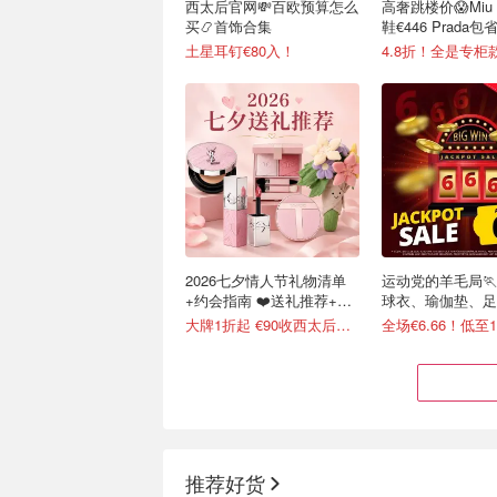
西太后官网💸百欧预算怎么
高奢跳楼价😱Miu 
买📿首饰合集
鞋€446 Prada包
土星耳钉€80入！
4.8折！全是专柜
2026七夕情人节礼物清单
运动党的羊毛局🏃
+约会指南 ❤️送礼推荐+折
球衣、瑜伽垫、足
扣汇总
了！
大牌1折起 €90收西太后土星耳钉
全场€6.66！低至
推荐好货