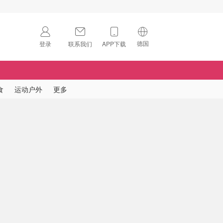
德国
登录
联系我们
APP下载
🇺🇸
美国
🇨🇳
中国
食
运动户外
更多
🇨🇦
加拿大
扫码下载 App
🇬🇧
英国
Download on the
App Store
🇩🇪
德国
Download the
Android App
🇫🇷
法国
🇮🇹
意大利
🇦🇺
澳洲