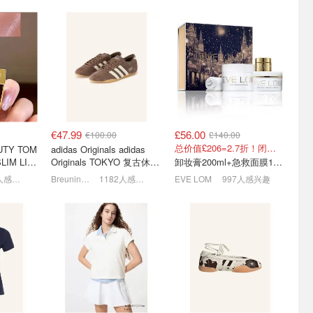
抢换季针
蕉下防晒专场☀️不防晒就变
26FW秋冬新品🍂UGG毛拖
士尼三方
黑！藕粉防晒面罩€14
€105 勃肯拖鞋€112
今晚截止！🧸迷你泰迪熊€3.2
低至4.1折！双肩包€19
奢牌一律7.5折！
€47.99
£56.00
€100.00
£140.00
总价值£206=2.7折！闭眼冲这套！
UTY TOM
adidas Originals adidas
LIM LIP
Originals TOKYO 复古休闲
卸妆膏200ml+急救面膜100ml+青春面霜15ml
红 open
鞋 深棕色
1455人感兴趣
Breuninger
1182人感兴趣
EVE LOM
997人感兴趣
 石头岛/
Gucci 墨镜杀疯了🕶️ 张凌
Patagonia 终于舍得打折
赫同款€213 宁宁类似款
啦！logo T恤€23、连帽夹
€153
克€64
定价优势+5.5折起！
低至3折+叠8折！