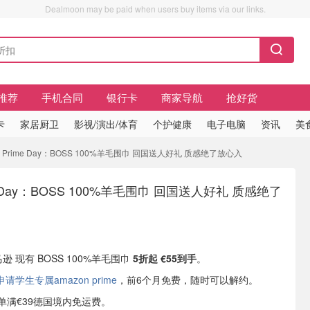
Dealmoon may be paid when users buy items via our links.
推荐
手机合同
银行卡
商家导航
抢好货
卡
家居厨卫
影视/演出/体育
个护健康
电子电脑
资讯
美
 Prime Day：BOSS 100%羊毛围巾 回国送人好礼 质感绝了放心入
e Day：BOSS 100%羊毛围巾 回国送人好礼 质感绝了
马逊 现有 BOSS 100%羊毛围巾
5折起 €55到手
。
学生专属amazon prime
，前6个月免费，随时可以解约。
或订单满€39德国境内免运费。