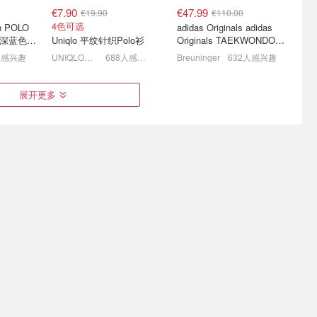
€7.90
€47.99
€19.90
€110.00
4色可选
en POLO
adidas Originals adidas
N 深蓝色珠
Uniqlo 平纹针织Polo衫
Originals TAEKWONDO
MEI 芭蕾鞋 棕色米色
人感兴趣
UNIQLO德国
688人感兴趣
Breuninger
632人感兴趣
el 官网夏
全线背刺官网❗️大牌墨镜超
ARKET 官网夏促开抢！爆
展开更多
47起
低定价❗️YSL/Miu Miu/巴黎
款宽领口衬衫€47，V领小
世家等
白裙€30
5折起+包邮！宋妍霏同款€28
变相5折起！书呆子眼镜才€192
5折起+额外8.5折 荷叶边衬衫€25
€172.16
€7.90
€279.65
€39.90
38 39 40都有快快！
2折捡漏！3色可选
ne
驼毛围巾
MM6 Buckled 儿童玛丽珍鞋
Uniqlo Ultra Stretch 紧身牛仔裤
人感兴趣
Cettire
594人感兴趣
UNIQLO德国
552人感兴趣
火墨镜惊喜
优衣库🥟饺子包「方」了
EASTPAK 行李箱背包专场
镜仅€191
超能装！能单肩/能斜挎🌧️
€37收双肩包
下雨也不怕！
款€214
开售！百搭四色€19.9
5折起 €19收黑色腰包