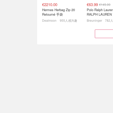
€2210.00
€63.99
€145.00
Hermes Herbag Zip 20
Polo Ralph Laur
Retourné 手袋
RALPH LAURE
地布 Polo衫
Dealmoon
955人感兴趣
Breuninger
782
备战世纪级天文奇观❗️8月12
辣妹收割机！Dies
日欧洲日食 - 德国观测指南
季大促❤️爱心T恤€
日食眼镜低至€1.3/副！
€5.90
€159.20
€12.90
€270.00
童款，160cm捡漏！3色可选
Acne Studios Ac
Uniqlo x Cecilie Bahnsen 联名T恤
Studios 粉色羊
UNIQLO德国
612人感兴趣
Breuninger
594
H&M 官网夏促还在❗️米菲
Balenciaga 爆
兔/Hello Kitty联名等有
好价 BB0422S 墨
2.3折起 🏖️沙滩巾才€2.99
5.5折起！杨超越同