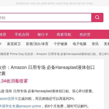
Dealmoon may be paid when users buy items via our links.
推荐
手机合同
银行卡
商家导航
抢好货
卡
家居厨卫
影视/演出/体育
个护健康
电子电脑
资讯
美
消毒喷雾 Prime Day 狂欢价：Amazon 日用专场 必备Hansaplast液体创口贴、双心B
 狂欢价：Amazon 日用专场 必备Hansaplast液体创口
胶囊
3.34收消毒喷雾
马逊 现有 日用专场 必备Hansaplast液体创口贴、双心B12胶囊。
azon信用卡
立减20欧，而且购物还可以再返利3%
学生专属amazon prime
，前6个月免费，随时可以解约。