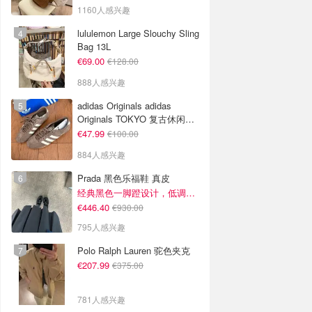
1160人感兴趣
lululemon Large Slouchy Sling
Bag 13L
€69.00
€128.00
888人感兴趣
adidas Originals adidas
Originals TOKYO 复古休闲鞋
深棕色
€47.99
€100.00
884人感兴趣
Prada 黑色乐福鞋 真皮
经典黑色一脚蹬设计，低调百搭又高级
€446.40
€930.00
795人感兴趣
Polo Ralph Lauren 驼色夹克
€207.99
€375.00
781人感兴趣