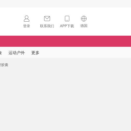
德国
登录
联系我们
APP下载
🇺🇸
美国
🇨🇳
中国
食
运动户外
更多
🇨🇦
加拿大
12胶囊
扫码下载 App
🇬🇧
英国
Download on the
App Store
🇩🇪
德国
Download the
Android App
🇫🇷
法国
🇮🇹
意大利
🇦🇺
澳洲