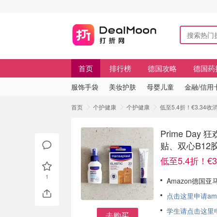
首页
排行榜
德国攻略
德国药
服饰手袋
美妆护肤
母婴儿童
金融/信用
首页
个护健康
个护健康
低至5.4折！€3.34收
Prime Day
贴、双心B12
低至5.4折！€
1
Amazon德国亚
点击这里申请am
学生请点击这里申请
去购买