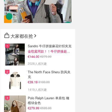
大家都在抢
Sandro 牛仔拼接麻花针织夹克
金玟庭同款！！牛仔拼接超有层次感
€144.00
€275.00
2028人感兴趣
The North Face Sheru 防风夹
克
€39.19
€100.00
1419人感兴趣
Polo Ralph Lauren 单肩包 橄
榄绿金色
€279.99
€595.00