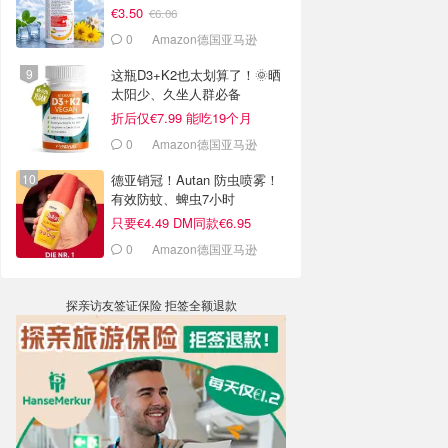
€3.50
€6.06
0
Amazon德国亚马逊
这瓶D3+K2也太划算了！🌞晒
太阳少、久坐人群必备
折后仅€7.99 能吃19个月
0
Amazon德国亚马逊
德亚销冠！Autan 防虫喷雾！
有效防蚊、蜱虫7小时
只要€4.49 DM同款€6.95
0
Amazon德国亚马逊
探亲访友签证保险 拒签全额退款