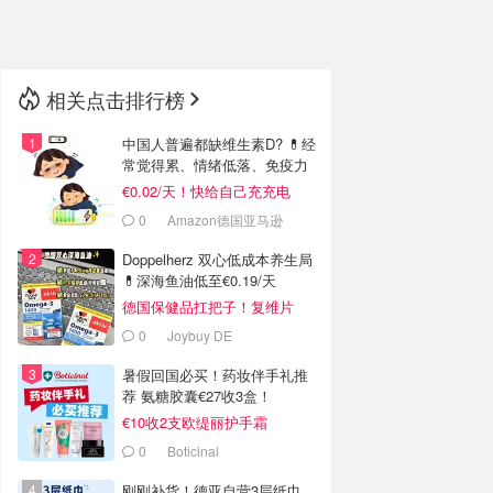
🇳🇿
新西兰
相关点击排行榜
中国人普遍都缺维生素D? 💊经
常觉得累、情绪低落、免疫力
低
€0.02/天！快给自己充充电
0
Amazon德国亚马逊
Doppelherz 双心低成本养生局
💊深海鱼油低至€0.19/天
德国保健品扛把子！复维片
€4.4收
0
Joybuy DE
暑假回国必买！药妆伴手礼推
荐 氨糖胶囊€27收3盒！
€10收2支欧缇丽护手霜
0
Boticinal
刚刚补货！德亚自营3层纸巾