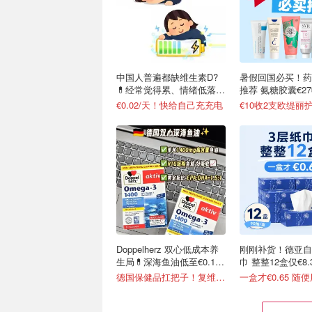
中国人普遍都缺维生素D?
暑假回国必买！药
💊经常觉得累、情绪低落、
推荐 氨糖胶囊€2
免疫力低
€0.02/天！快给自己充充电
€10收2支欧缇丽
Doppelherz 双心低成本养
刚刚补货！德亚自
生局💊深海鱼油低至€0.19/
巾 整整12盒仅€8.
天
德国保健品扛把子！复维片€4.4收
一盒才€0.65 随