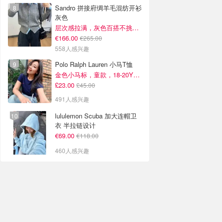
Sandro 拼接府绸羊毛混纺开衫
灰色
层次感拉满，灰色百搭不挑人~
€166.00
€265.00
558人感兴趣
Polo Ralph Lauren 小马T恤
金色小马标，童款，18-20Y捡漏！
£23.00
£45.00
491人感兴趣
lululemon Scuba 加大连帽卫
衣 半拉链设计
€69.00
€118.00
460人感兴趣