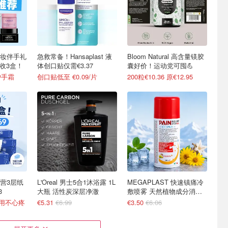
妆伴手礼
急救常备！Hansaplast 液
Bloom Natural 高含量镁胶
7收3盒！
体创口贴仅需€3.37
囊好价！运动党可囤💪
护手霜
创口贴低至 €0.09/片
200粒€10.36 原€12.95
营3层纸
L'Oreal 男士5合1沐浴露 1L
MEGAPLAST 快速镇痛冷
3
大瓶 活性炭深层净澈
敷喷雾 天然植物成分消肿
化瘀
便用不心疼
€5.31
€6.99
€3.50
€6.06