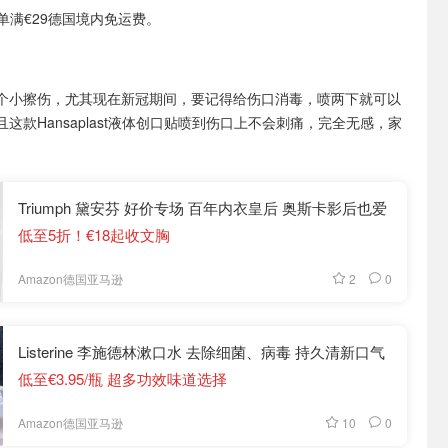
或订单满€29德国境内免运费。
个小擦伤，尤其现在新冠期间，要记得给伤口消毒，喷两下就可以
这款Hansaplast液体创口贴喷到伤口上不会刺痛，完全无感，家
Triumph 黛安芬 好价专场 百年内衣皇后 奥斯卡影后也爱
低至5折！€18起收文胸
2
0
Amazon德国亚马逊
Listerine 李施德林漱口水 去除细菌、病毒 持久清新口气
低至€3.95/瓶 超多功效味道选择
10
0
Amazon德国亚马逊