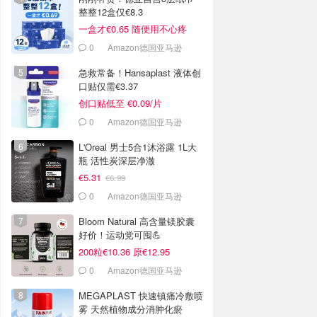
整整12盒仅€8.3
一盒才€0.65 随便用不心疼
0
Amazon德国亚马逊
急救常备！Hansaplast 液体创
口贴仅需€3.37
创口贴低至 €0.09/片
0
Amazon德国亚马逊
L'Oreal 男士5合1沐浴露 1L大
瓶 活性炭深层净澈
€5.31
€6.99
0
Amazon德国亚马逊
Bloom Natural 高含量镁胶囊
好价！运动党可囤💪
200粒€10.36 原€12.95
0
Amazon德国亚马逊
MEGAPLAST 快速镇痛冷敷喷
雾 天然植物成分消肿化瘀