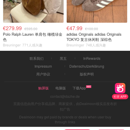
€279.99
€47.99
€595.00
€100.00
Polo Ralph Lauren 单肩包 橄榄绿金
adidas Originals adidas Originals
色
TOKYO 复古休闲鞋 深棕色
Breuninger
771人感兴趣
Breuninger
748人感兴趣
联系我们
黑五
InRewards
Impressum
Datenschutzerklärung
用户协议
版权声明
触屏版
电脑版
下载App
contact@dazhe.de
打开 APP
页面信息由用户分享或品牌、商家提供，由Dealmoon核实后发布折
扣广告
Dealmoon may get paid by brands or deals when user buy
through links