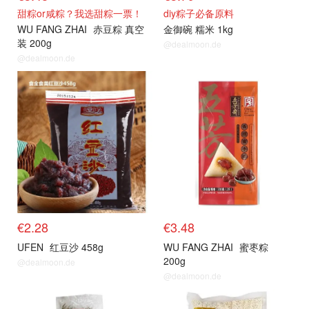
甜粽or咸粽？我选甜粽一票！
diy粽子必备原料
WU FANG ZHAI
赤豆粽 真空
金御碗 糯米 1kg
装 200g
@dealmoon.de
@dealmoon.de
€2.28
€3.48
UFEN
红豆沙 458g
WU FANG ZHAI
蜜枣粽
200g
@dealmoon.de
@dealmoon.de