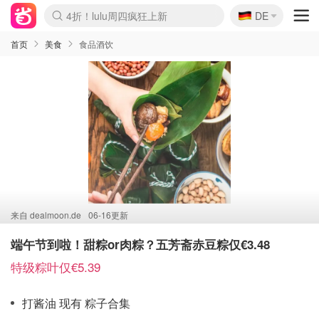
🇩🇪
4折！lulu周四疯狂上新
DE
Boticinal 夏促开抢！
还没结束！&OtherStories大促
Joybuy变相75折 随时失效
速领！Stanley独家85折
疑似霸哥！Camper额外叠85折
Zalando 奥莱闪促！每日更新
Moncler反季囤！5折起+叠9折
Coach Brooklyn仅€192
首页
美食
食品酒饮
来自
dealmoon.de
06-16更新
端午节到啦！甜粽or肉粽？五芳斋赤豆粽仅€3.48
特级粽叶仅€5.39
打酱油 现有 粽子合集