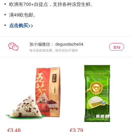
欧洲有700+自提点，支持各种冻货生鲜。
满49欧包邮。
点击购买>>
加小编微信：
复制
每天刷刷朋友圈，精华折扣不漏掉
€3.48
€3.79