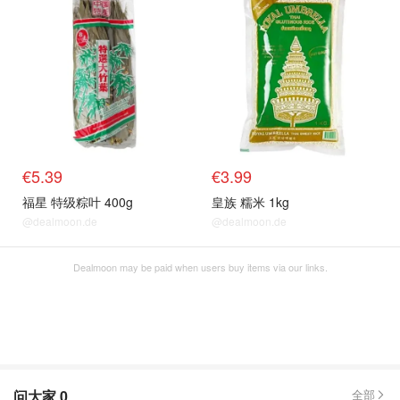
€5.39
€3.99
福星 特级粽叶 400g
皇族 糯米 1kg
@dealmoon.de
@dealmoon.de
Dealmoon may be paid when users buy items via our links.
问大家
0
全部