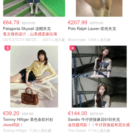
€64.79
€207.99
€210.00
€375.00
Patagonia Skysail 连帽夹克
Polo Ralph Lauren 驼色夹克
复古撞色设计，山系感直接拉满
OUTLETCITY METZINGEN
2007人感兴趣
Breuninger
1304人感兴趣
3
4
€39.20
€144.00
€99.90
€275.00
Tommy Hilfiger 黄色条纹衬衫
Sandro 牛仔拼接麻花针织夹克
Jisoo同款！
金玟庭同款！！牛仔拼接超有层次感
Tommy Hilfiger
1136人感兴趣
The Outnet
1114人感兴趣