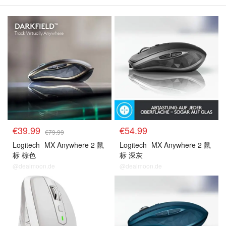
€39.99
€54.99
€79.99
Logitech
MX Anywhere 2 鼠
Logitech
MX Anywhere 2 鼠
标 棕色
标 深灰
@dealmoon.de
@dealmoon.de