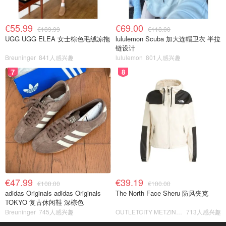
€55.99
€69.00
€139.99
€118.00
UGG UGG ELEA 女士棕色毛绒凉拖
lululemon Scuba 加大连帽卫衣 半拉
链设计
Breuninger
841人感兴趣
lululemon
801人感兴趣
7
8
€47.99
€39.19
€100.00
€100.00
adidas Originals adidas Originals
The North Face Sheru 防风夹克
TOKYO 复古休闲鞋 深棕色
Breuninger
745人感兴趣
OUTLETCITY METZINGEN
713人感兴趣