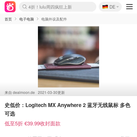
🇩🇪
4折！lulu周四疯狂上新
DE
Boticinal 夏促开抢！
还没结束！&OtherStories大促
Joybuy变相75折 随时失效
速领！Stanley独家85折
疑似霸哥！Camper额外叠85折
Zalando 奥莱闪促！每日更新
Moncler反季囤！5折起+叠9折
Coach Brooklyn仅€192
首页
电子电脑
电脑外设及配件
来自
dealmoon.de
2021-03-30更新
史低价：Logitech MX Anywhere 2 蓝牙无线鼠标 多色
可选
低至5折 €39.99收封面款