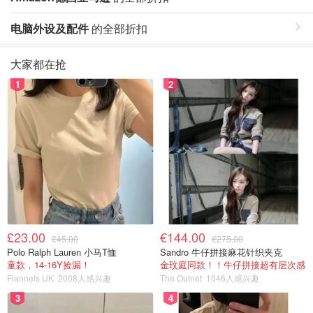
电脑外设及配件
的全部折扣
大家都在抢
1
2
£23.00
€144.00
£45.00
€275.00
Polo Ralph Lauren 小马T恤
Sandro 牛仔拼接麻花针织夹克
童款，14-16Y捡漏！
金玟庭同款！！牛仔拼接超有层次感
Flannels UK
2008人感兴趣
The Outnet
1046人感兴趣
3
4