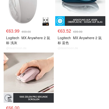
€63.99
€63.52
€69.00
€89.99
Logitech
MX Anywhere 2 鼠
Logitech
MX Anywhere 2 鼠
标 浅灰
标 蓝色
@dealmoon.de
@dealmoon.de
€66.00