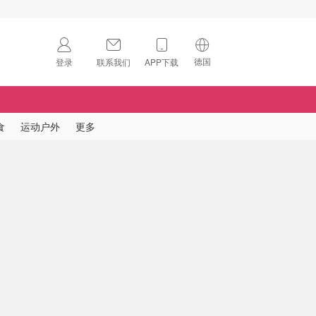
德国
登录
联系我们
APP下载
🇺🇸
美国
🇨🇳
中国
食
运动户外
更多
🇨🇦
加拿大
扫码下载 App
🇬🇧
英国
Download on the
App Store
🇩🇪
德国
Download the
Android App
🇫🇷
法国
🇮🇹
意大利
🇦🇺
澳洲