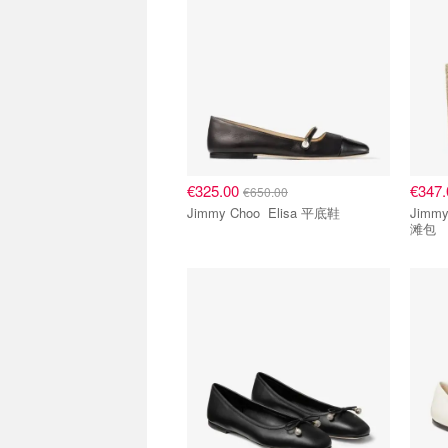
€325.00
€347
€650.00
Jimmy Choo Elisa 平底鞋
Jimmy Choo 
滩包