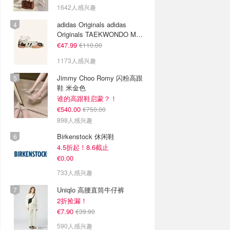
1642人感兴趣
adidas Originals adidas
Originals TAEKWONDO MEI
芭蕾鞋 棕色米色
€47.99
€110.00
1173人感兴趣
Jimmy Choo Romy 闪粉高跟
鞋 米金色
谁的高跟鞋启蒙？！
€540.00
€750.00
898人感兴趣
Birkenstock 休闲鞋
4.5折起！8.6截止
€0.00
733人感兴趣
Uniqlo 高腰直筒牛仔裤
2折捡漏！
€7.90
€39.90
590人感兴趣