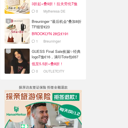
3折起+叠9折！拉夫劳伦T恤
€64！
0
Mytheresa DE
Breuninger "最后机会"叠加8折
TF细管€23
BROOKLYN 28仅€191
1
Breuninger
GUESS Final Sale捡漏✨经典
logoT恤€16，满印Tote包€67
低至5.5折+叠8折！
0
OUTLETCITY
METZINGEN
探亲访友签证保险 拒签全额退款