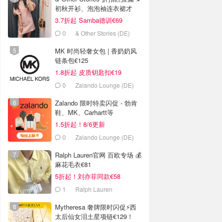
初秋开衫、泡泡袖连衣裙才
€29
3.7折起 Samba德训€69
0
& Other Stories (DE)
MK 时尚轻奢女包 | 香奶奶风
链条包€125
1.8折起 皮质钥匙扣€19
0
Zalando Lounge (DE)
Zalando 限时特卖闪促 - 勃肯
鞋、MK、Carhartt等
1.5折起！8/6更新
0
Zalando Lounge (DE)
Ralph Lauren官网 百欧专场 💰
麻花毛衣€81
5折起！刘亦菲同款€58
1
Ralph Lauren
Mytheresa 奢牌限时闪促⚡️西
太后仙女泪土星项链€129！