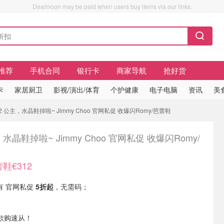
Dealmoon may be paid when users buy items via our links.
推荐
手机合同
银行卡
商家导航
抢好货
卡
家居厨卫
影视/演出/体育
个护健康
电子电脑
资讯
美
 公主，水晶鞋掉啦~ Jimmy Choo 官网私促 收爆闪Romy/芭蕾鞋
水晶鞋掉啦~ Jimmy Choo 官网私促 收爆闪Romy/
鞋€312
 现有 官网私促
5折起
，无需码；
。
欲购速从！