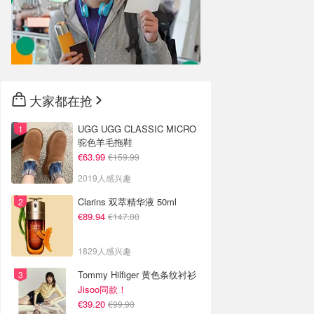
大家都在抢
UGG UGG CLASSIC MICRO
驼色羊毛拖鞋
€63.99
€159.99
2019人感兴趣
Clarins 双萃精华液 50ml
€89.94
€147.00
1829人感兴趣
Tommy Hilfiger 黄色条纹衬衫
Jisoo同款！
€39.20
€99.90