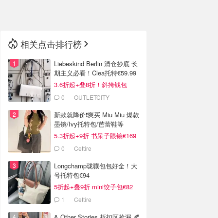
🇳🇿
新西兰
相关点击排行榜
Liebeskind Berlin 清仓抄底 长
期主义必看！Clea托特€59.99
3.6折起+叠8折！斜挎钱包
€63.99
0
OUTLETCITY
METZINGEN
新款就降价❗️爽买 Miu Miu 爆款
墨镜/Ivy托特包/芭蕾鞋等
5.3折起+9折 书呆子眼镜€169
0
Cettire
Longchamp珑骧包包好全！大
号托特包€94
5折起+叠9折 mini饺子包€82
1
Cettire
& Other Stories 折扣区捡漏 🍂