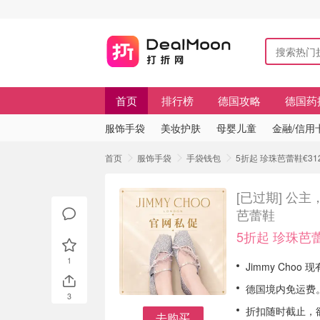
首页
排行榜
德国攻略
德国药
服饰手袋
美妆护肤
母婴儿童
金融/信用
首页
服饰手袋
手袋钱包
5折起 珍珠芭蕾鞋€312
[已过期]
公主，
芭蕾鞋
5折起 珍珠芭蕾
1
Jimmy Choo
德国境内免运费
3
折扣随时截止，
去购买