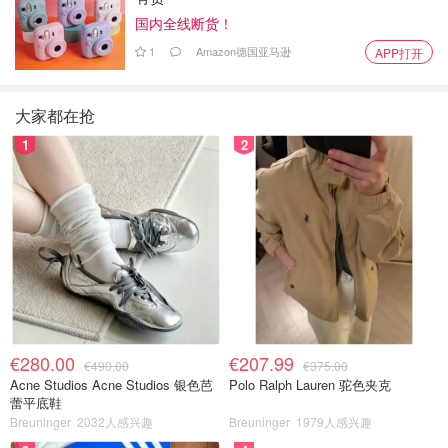
国内全线断货！
1
Amazon德国亚马逊
APP打开
大家都在抢
1
2
€280.00
€207.99
€490.00
€375.00
Acne Studios Acne Studios 银色芭
Polo Ralph Lauren 驼色夹克
蕾平底鞋
Breuninger
2032人感兴趣
Breuninger
1979人感兴趣