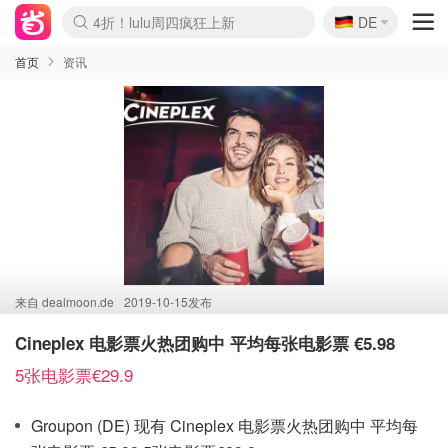
🇩🇪
4折！lulu周四疯狂上新
DE
Boticinal 夏促开抢！
还没结束！&OtherStories大促
Joybuy变相75折 随时失效
速领！Stanley独家85折
疑似霸哥！Camper额外叠85折
Zalando 奥莱闪促！每日更新
Moncler反季囤！5折起+叠9折
Coach Brooklyn仅€192
首页
资讯
来自
dealmoon.de
2019-10-15发布
Cineplex 电影票火热团购中 平均每张电影票 €5.98
5张电影票€29.9
Groupon (DE) 现有 Cineplex 电影票火热团购中 平均每