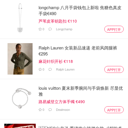
longchamp 八月手袋钱包上新啦 焦糖色真皮
手袋€490
芦苇皮革钥匙扣 €110
0
Longchamp
APP打开
Ralph Lauren 女装新品速递 老前风阔腿裤
€295
麻花针织开衫 €118
0
Ralph Lauren
APP打开
louis vuitton 夏末新季腕间与手袋焕新 尽显优
雅
路易威登立方体手镯 €490
0
Dealmoon
APP打开