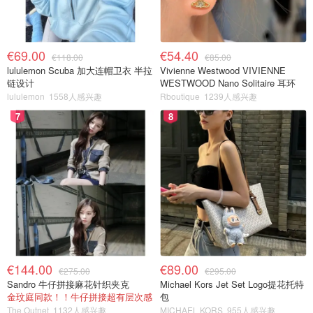
€69.00
€54.40
€118.00
€85.00
lululemon Scuba 加大连帽卫衣 半拉
Vivienne Westwood VIVIENNE
链设计
WESTWOOD Nano Solitaire 耳环
lululemon
1558人感兴趣
Rboutique
1239人感兴趣
7
8
€144.00
€89.00
€275.00
€295.00
Sandro 牛仔拼接麻花针织夹克
Michael Kors Jet Set Logo提花托特
金玟庭同款！！牛仔拼接超有层次感
包
The Outnet
1132人感兴趣
MICHAEL KORS
955人感兴趣