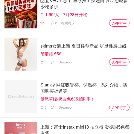
🇩🇪KFC出息了 重磅推出辣翅自助 🍗想吃多
少吃多少
€11.99/人！7月28日开吃
6
2
吃喝玩乐
APP打开
skims女装上新 夏日轻塑新品 尽显性感曲线
吊带裙 €56
0
Dealmoon
APP打开
Stanley 网红吸管杯、保温杯 - 系列介绍，德
国购买渠道等
鼠尾草绿/奶白色€35就到手！
3
Dealmoon
APP打开
上新：富士Instax mini13 拍立得 🌸德国5色都
有货