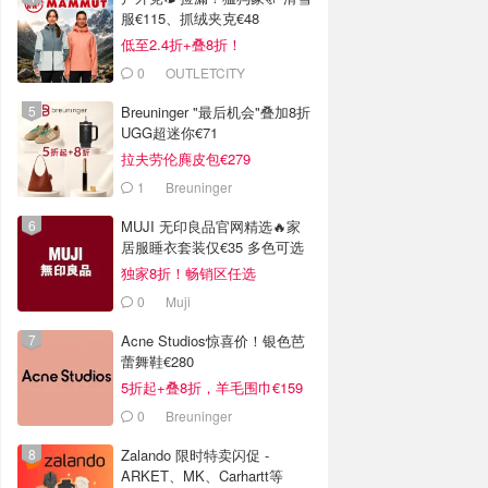
服€115、抓绒夹克€48
低至2.4折+叠8折！
0
OUTLETCITY
METZINGEN
Breuninger "最后机会"叠加8折
UGG超迷你€71
拉夫劳伦麂皮包€279
1
Breuninger
MUJI 无印良品官网精选🔥家
居服睡衣套装仅€35 多色可选
独家8折！畅销区任选
0
Muji
Acne Studios惊喜价！银色芭
蕾舞鞋€280
5折起+叠8折，羊毛围巾€159
0
Breuninger
Zalando 限时特卖闪促 -
ARKET、MK、Carhartt等