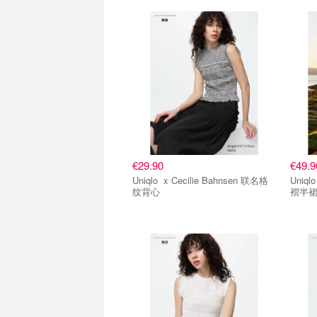
€29.90
€49.9
Uniqlo x Cecilie Bahnsen 联名格
Uniqlo x Cecilie Bahnsen
纹背心
褶半