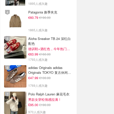
1895人感兴趣
Patagonia 换季夹克
€60.79
€190.00
1865人感兴趣
Aloha Sneaker TB.24 深红白
配色
德训鞋+酒红色，今年热门组合！
€63.99
€160.00
1793人感兴趣
adidas Originals adidas
Originals TOKYO 复古休闲鞋
深棕色
€47.99
€100.00
1769人感兴趣
Polo Ralph Lauren 麻花毛衣
男款女穿松弛感拉满！
£95.00
£190.00
970人感兴趣