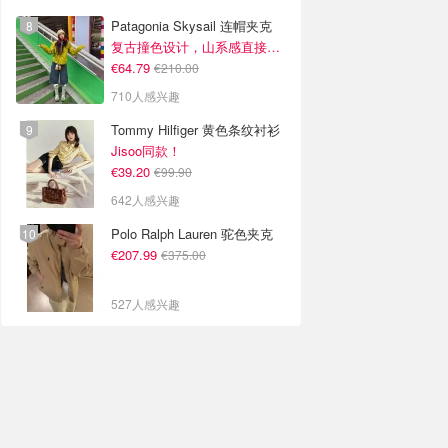
Patagonia Skysail 连帽夹克
复古撞色设计，山系感直接拉满
€64.79
€210.00
710人感兴趣
Tommy Hilfiger 黄色条纹衬衫
Jisoo同款！
€39.20
€99.90
642人感兴趣
Polo Ralph Lauren 驼色夹克
€207.99
€375.00
527人感兴趣