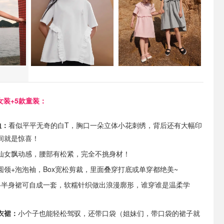
女装+5款童装：
恤：
看似平平无奇的白T，胸口一朵立体小花刺绣，背后还有大幅印
间就是惊喜！
仙女飘动感，腰部有松紧，完全不挑身材！
圆领+泡泡袖，Box宽松剪裁，里面叠穿打底或单穿都绝美~
+半身裙可自成一套，软糯针织做出浪漫廓形，谁穿谁是温柔学
衣裙：
小个子也能轻松驾驭，还带口袋（姐妹们，带口袋的裙子就