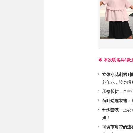
🌟 本次联名共8款
立体小花刺绣T
花印花，转身瞬
压褶长裙：
自带
荷叶边连衣裙：
针织套装：
上衣
姐！
可调节肩带的连