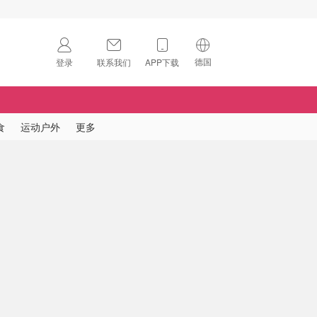
德国
登录
联系我们
APP下载
🇺🇸
美国
🇨🇳
中国
食
运动户外
更多
🇨🇦
加拿大
扫码下载 App
🇬🇧
英国
Download on the
App Store
🇩🇪
德国
Download the
Android App
🇫🇷
法国
🇮🇹
意大利
🇦🇺
澳洲