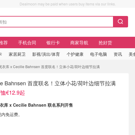
Dealmoon may be paid when users buy items via our links.
推荐
手机合同
银行卡
商家导航
抢好货
卡
家居厨卫
影视/演出/体育
个护健康
电子电脑
资讯
美
衣库 x Cecilie Bahnsen 首度联名！立体小花/荷叶边细节拉满
ilie Bahnsen 首度联名！立体小花/荷叶边细节拉满
€12.9起
衣库 x Cecilie Bahnsen 联名系列开售
境内免运费。