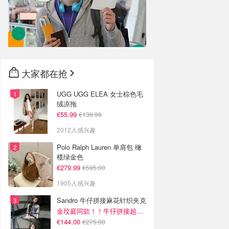
大家都在抢
UGG UGG ELEA 女士棕色毛
绒凉拖
€55.99
€139.99
2012人感兴趣
Polo Ralph Lauren 单肩包 橄
榄绿金色
€279.99
€595.00
1905人感兴趣
Sandro 牛仔拼接麻花针织夹克
金玟庭同款！！牛仔拼接超有层次感
€144.00
€275.00