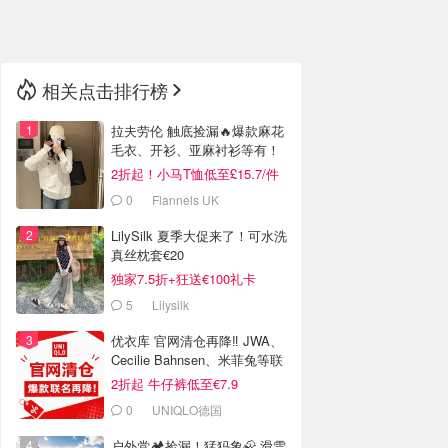
🇳🇿
新西兰
相关点击排行榜
拉夫劳伦 触底捡漏🔥爆款麻花
毛衣、开衫、亚麻衬衫等有！
2折起！小马T恤低至£15.7/件
0
Flannels UK
LilySilk 夏季大促来了！可水洗
真丝枕套€20
独家7.5折+狂送€100礼卡
5
Lilysilk
优衣库 官网清仓再降‼️ JWA、
Cecilie Bahnsen、米菲兔等联
名
2折起 牛仔裤低至€7.9
0
UNIQLO德国
户外党🏕️捡漏！猛犸象🦣 滑雪