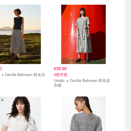
0
€39.90
 联名压
3色可选
裙
Uniqlo x Cecilie Bahnsen 联名连
衣裙