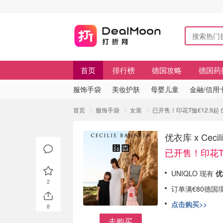
首页
排行榜
德国攻略
德国药
服饰手袋
美妆护肤
母婴儿童
金融/信用
首页
服饰手袋
女装
已开售！印花T恤€12.9起 优
优衣库 x Cec
已开售！印花T恤
UNIQLO 现有
优
2
订单满€80德国
点击购买>>
8
去购买