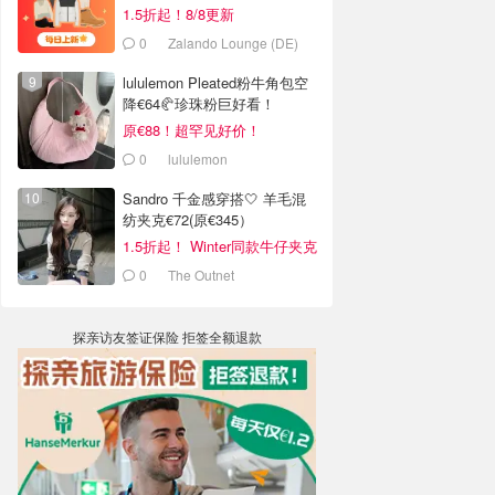
1.5折起！8/8更新
0
Zalando Lounge (DE)
lululemon Pleated粉牛角包空
降€64🥐珍珠粉巨好看！
原€88！超罕见好价！
0
lululemon
Sandro 千金感穿搭🤍 羊毛混
纺夹克€72(原€345）
1.5折起！ Winter同款牛仔夹克
€144
0
The Outnet
探亲访友签证保险 拒签全额退款