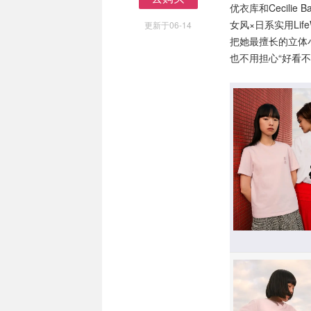
优衣库和Cecili
去购买
女风×日系实用Life
更新于06-14
把她最擅长的立体
也不用担心“好看