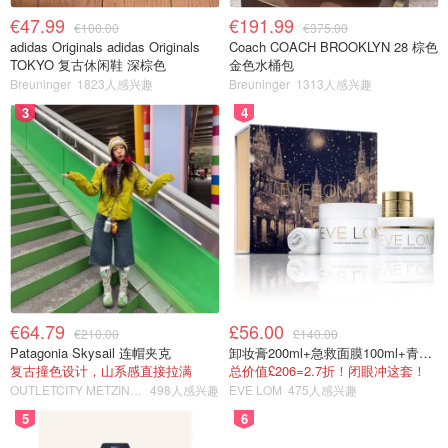
€47.99
€191.99
€100.00
€375.00
adidas Originals adidas Originals
Coach COACH BROOKLYN 28 棕色
TOKYO 复古休闲鞋 深棕色
金色水桶包
Breuninger
1823人感兴趣
Breuninger
1313人感兴趣
3
4
€64.79
£56.00
€210.00
£140.00
Patagonia Skysail 连帽夹克
卸妆膏200ml+急救面膜100ml+青春面霜15ml
复古撞色设计，山系感直接拉满
总价值£206=2.7折！闭眼冲这套！
OUTLETCITY METZINGEN
498人感兴趣
EVE LOM
475人感兴趣
5
6