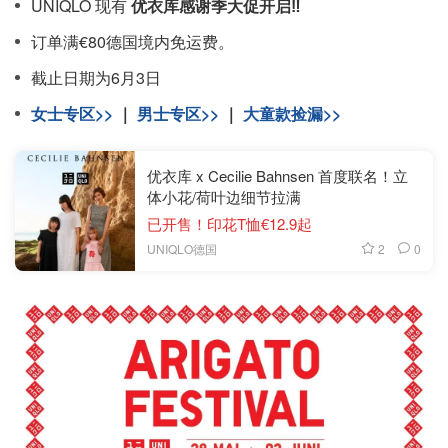
UNIQLO 现有
优衣库感谢季大促开启‼️
订单满€80德国境内免运费。
截止日期为6月3日
女士专区>>
｜
男士专区>>
｜
大童款捡漏>>
优衣库 x Cecilie Bahnsen 首度联名！立
体小花/荷叶边细节拉满
已开售！印花T恤€12.9起
2
0
UNIQLO德国