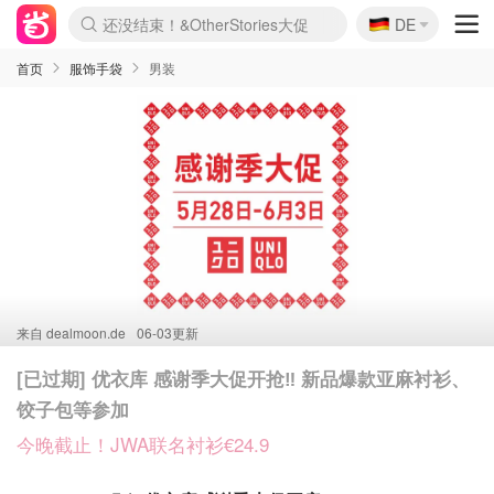
🇩🇪
还没结束！&OtherStories大促
DE
Boticinal 夏促开抢！
4折！lulu周四疯狂上新
Joybuy变相75折 随时失效
速领！Stanley独家85折
疑似霸哥！Camper额外叠85折
Zalando 奥莱闪促！每日更新
Moncler反季囤！5折起+叠9折
Coach Brooklyn仅€192
首页
服饰手袋
男装
来自
dealmoon.de
06-03更新
[已过期] 优衣库 感谢季大促开抢‼️ 新品爆款亚麻衬衫、
饺子包等参加
今晚截止！JWA联名衬衫€24.9