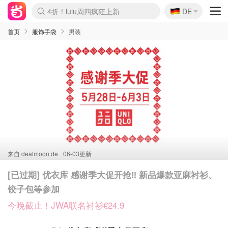
🇩🇪
4折！lulu周四疯狂上新
DE
Boticinal 夏促开抢！
还没结束！&OtherStories大促
Joybuy变相75折 随时失效
速领！Stanley独家85折
疑似霸哥！Camper额外叠85折
Zalando 奥莱闪促！每日更新
Moncler反季囤！5折起+叠9折
Coach Brooklyn仅€192
首页
服饰手袋
男装
来自
dealmoon.de
06-03更新
[已过期] 优衣库 感谢季大促开抢‼️ 新品爆款亚麻衬衫、
饺子包等参加
今晚截止！JWA联名衬衫€24.9