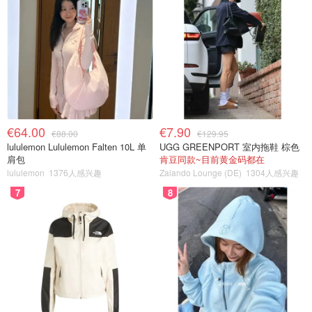
€64.00
€7.90
€88.00
€129.95
lululemon Lululemon Falten 10L 单
UGG GREENPORT 室内拖鞋 棕色
肩包
肯豆同款~目前黄金码都在
lululemon
1376人感兴趣
Zalando Lounge (DE)
1304人感兴趣
7
8