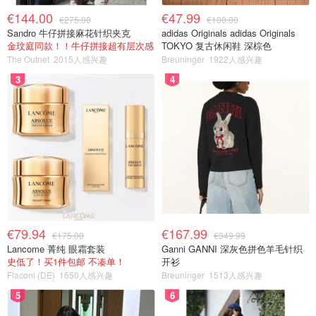
€144.00
€47.99
€275.00
€100.00
Sandro 牛仔拼接麻花针织夹克
adidas Originals adidas Originals
金玟庭同款！！牛仔拼接超有层次感
TOKYO 复古休闲鞋 深棕色
The Outnet
2015人感兴趣
Breuninger
1922人感兴趣
3
4
€79.94
€167.99
€175.00
€349.99
Lancome 菁纯 眼霜套装
Ganni GANNI 深灰色拼色羊毛针织
史低了！买1件包邮 不凑单！
开衫
Flaconi (DE)
1650人感兴趣
Breuninger
1513人感兴趣
5
6