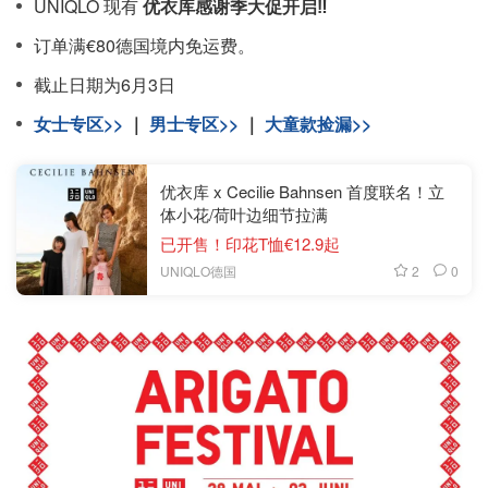
UNIQLO 现有
优衣库感谢季大促开启‼️
订单满€80德国境内免运费。
截止日期为6月3日
女士专区>>
｜
男士专区>>
｜
大童款捡漏>>
优衣库 x Cecilie Bahnsen 首度联名！立
体小花/荷叶边细节拉满
已开售！印花T恤€12.9起
2
0
UNIQLO德国