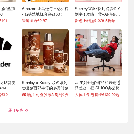
最后机会"叠加
Amazon 亚马逊每日必买榜
Stanley官网⚡️限时免费DIY
3
- 石头洗地机直降€160！
刻字！攻略干货+AI指令直
接戳
€191
管道疏通€2.87
新色上线🆓独家8.5折劵速领
不防晒就变
Stanley x Kacey 联名系列
从‘坐如针毡’到‘坐如云端’☝️
14
🤠复刻西部牛仔的乡野时刻
只差这一把 SIHOO办公椅
€19
€51起！可叠独家8.5折扣券
人体工学电脑椅€139.99起
展开更多