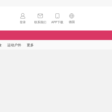
德国
登录
联系我们
APP下载
🇺🇸
美国
🇨🇳
中国
食
运动户外
更多
🇨🇦
加拿大
扫码下载 App
🇬🇧
英国
Download on the
App Store
🇩🇪
德国
Download the
Android App
🇫🇷
法国
🇮🇹
意大利
🇦🇺
澳洲