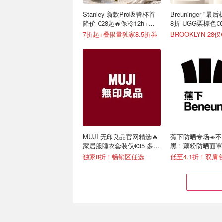
Stanley 新款Pro吸管杯首
Breuninger "
降价 €28起🔥保冷12h+，
8折 UGG栗棕色€6
便携不漏水
7折起+叠限量独家8.5折券
BROOKLYN 28仅
MUJI 无印良品官网精选🔥
蕉下防晒专场☀️
家居服睡衣套装仅€35 多色
黑！藕粉防晒面罩€
可选
独家8折！畅销区任选
低至4.1折！双肩包