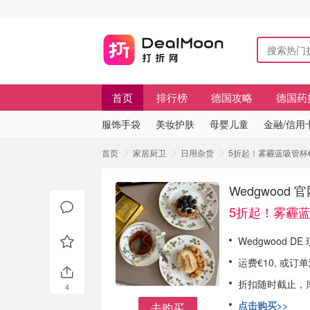
首页
排行榜
德国攻略
德国药
服饰手袋
美妆护肤
母婴儿童
金融/信用
首页
家居厨卫
日用杂货
5折起！雾霾蓝吸管杯€26
Wedgwood 
5折起！雾霾蓝
Wedgwood D
运费€10, 或订
折扣随时截止，
4
点击购买>>
去购买