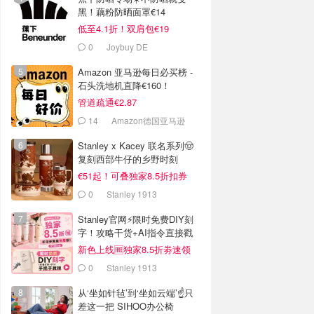
黑！藕粉防晒面罩€14
低至4.1折！双肩包€19
0
Joybuy DE
Amazon 亚马逊每日必买榜 -
石头洗地机直降€160！
管道疏通€2.87
14
Amazon德国亚马逊
Stanley x Kacey 联名系列🤠
复刻西部牛仔的乡野时刻
€51起！可叠独家8.5折扣券
0
Stanley 1913
Stanley官网⚡️限时免费DIY刻
字！攻略干货+AI指令直接戳
新色上线🆓独家8.5折劵速领
0
Stanley 1913
从‘坐如针毡’到‘坐如云端’☝️只
差这一把 SIHOO办公椅