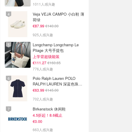
色
1011人感兴趣
Veja VEJA CAMPO 小白鞋 薄
荷绿
€87.99
€140.00
925人感兴趣
Longchamp Longchamp Le
Pliage 大号手提包
上学背超级能装
€111.27
€160.65
776人感兴趣
Polo Ralph Lauren POLO
RALPH LAUREN 深蓝色珠地
布 Polo衫
€63.99
€145.00
702人感兴趣
Birkenstock 休闲鞋
4.5折起！8.6截止
€0.00
663人感兴趣