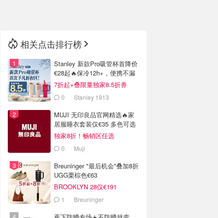
🇳🇿
新西兰
相关点击排行榜
Stanley 新款Pro吸管杯首降价
€28起🔥保冷12h+，便携不漏
水
7折起+叠限量独家8.5折券
0
Stanley 1913
MUJI 无印良品官网精选🔥家
居服睡衣套装仅€35 多色可选
独家8折！畅销区任选
0
Muji
Breuninger "最后机会"叠加8折
UGG栗棕色€63
BROOKLYN 28仅€191
1
Breuninger
蕉下防晒专场☀️不防晒就变