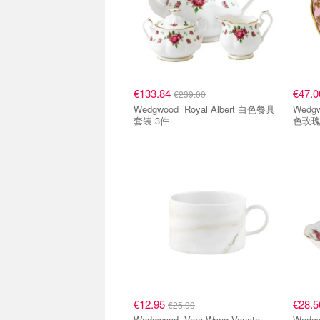
€133.84
€47.
€239.00
Wedgwood Royal Albert 白色餐具
Wedgwood Royal 
套装 3件
色玫瑰
€12.95
€28.
€25.90
Wedgwood Vera Wang Venato
Wedgwood Royal