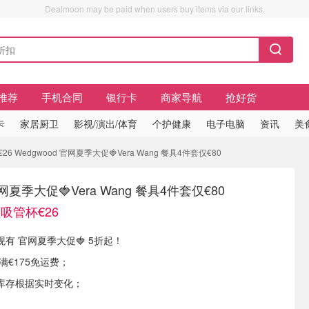
Dealmoon may be paid when users buy items via our links.
推荐
手机合同
银行卡
商家导航
抢好货
卡
家居厨卫
影视/演出/体育
个护健康
电子电脑
资讯
美
 Wedgwood 官网夏季大促🍓Vera Wang 餐具4件套仅€80
官网夏季大促🍓Vera Wang 餐具4件套仅€80
吸管杯€26
E 现有 官网夏季大促🍓 5折起！
单满€175免运费；
库存根据实时变化；