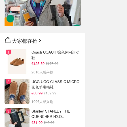
大家都在抢
Coach COACH 棕色休闲运动
鞋
€125.59
€175.00
2010人感兴趣
UGG UGG CLASSIC MICRO
驼色羊毛拖鞋
€63.99
€159.99
1096人感兴趣
Stanley STANLEY THE
QUENCHER H2.O
FLOWSTATE 保温杯 1.18L 黑
€31.99
€49.99