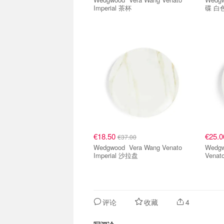
Imperial 茶杯
碟 白
€18.50
€25.
€37.00
Wedgwood Vera Wang Venato
Wedgwood Wedgw
Imperial 沙拉盘
Vena
评论
收藏
4