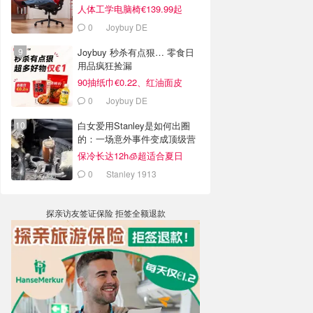
人体工学电脑椅€139.99起
0
Joybuy DE
Joybuy 秒杀有点狠… 零食日
用品疯狂捡漏
90抽纸巾€0.22、红油面皮
€0.99
0
Joybuy DE
白女爱用Stanley是如何出圈
的：一场意外事件变成顶级营
销案例
保冷长达12h🧊超适合夏日
0
Stanley 1913
探亲访友签证保险 拒签全额退款