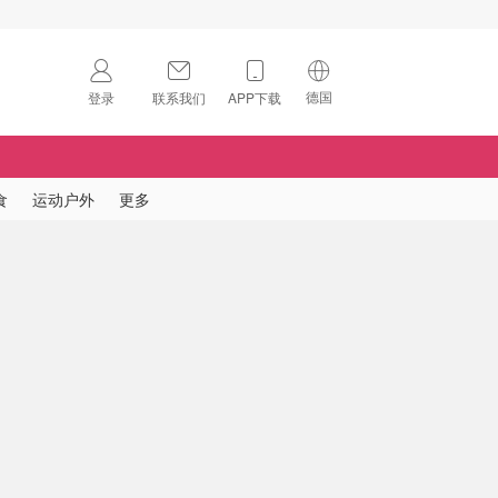
德国
登录
联系我们
APP下载
🇺🇸
美国
🇨🇳
中国
食
运动户外
更多
🇨🇦
加拿大
扫码下载 App
🇬🇧
英国
Download on the
App Store
🇩🇪
德国
Download the
Android App
🇫🇷
法国
🇮🇹
意大利
🇦🇺
澳洲