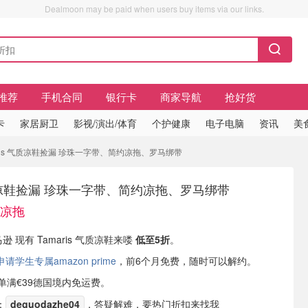
Dealmoon may be paid when users buy items via our links.
推荐
手机合同
银行卡
商家导航
抢好货
卡
家居厨卫
影视/演出/体育
个护健康
电子电脑
资讯
美
maris 气质凉鞋捡漏 珍珠一字带、简约凉拖、罗马绑带
 气质凉鞋捡漏 珍珠一字带、简约凉拖、罗马绑带
收凉拖
逊 现有 Tamaris 气质凉鞋来喽
低至5折
。
学生专属amazon prime
，前6个月免费，随时可以解约。
或订单满€39德国境内免运费。
：
deguodazhe04
，答疑解难，要热门折扣来找我