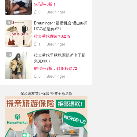
5折起+8折！
0
Breuninger
Breuninger "最后机会"叠加8折
UGG超迷你€71
拉夫劳伦麂皮包€279
1
Breuninger
拉夫劳伦早秋氛围组🍂老干部
夹克€207
6折起+8折，针织衫€172
0
Breuninger
探亲访友签证保险 拒签全额退款