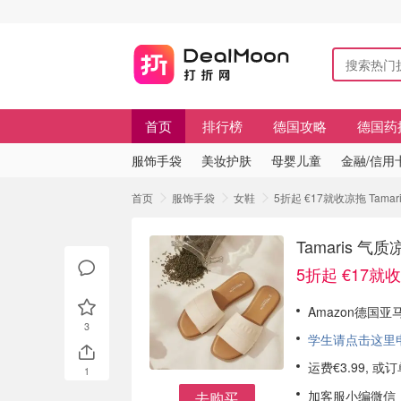
首页
排行榜
德国攻略
德国药
服饰手袋
美妆护肤
母婴儿童
金融/信用
首页
服饰手袋
女鞋
5折起 €17就收凉拖 Ta
Tamaris
5折起 €17就
Amazon德国亚马
3
学生请点击这里申请
运费€3.99, 
1
加客服小编微信
去购买