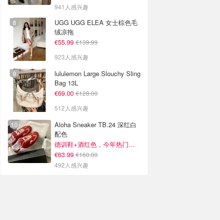
941人感兴趣
UGG UGG ELEA 女士棕色毛
绒凉拖
€55.99
€139.99
923人感兴趣
lululemon Large Slouchy Sling
Bag 13L
€69.00
€128.00
512人感兴趣
Aloha Sneaker TB.24 深红白
配色
德训鞋+酒红色，今年热门组合！
€63.99
€160.00
492人感兴趣