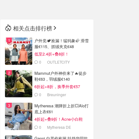
🇳🇿
新西兰
相关点击排行榜
户外党🏕️捡漏！猛犸象🦣 滑雪
服€115、抓绒夹克€48
低至2.4折+叠8折！
0
OUTLETCITY
METZINGEN
Mammut户外神价来了🔥徒步
鞋€63，羽绒服€140
6折起+8折，换季外套€57
0
Breuninger
Mytheresa 潮牌折上折💥Alo打
底上衣€61
4折起+叠9折！Acne小白鞋
€264
0
Mytheresa DE
Ganni 白菜价捡漏 叶舒华同款