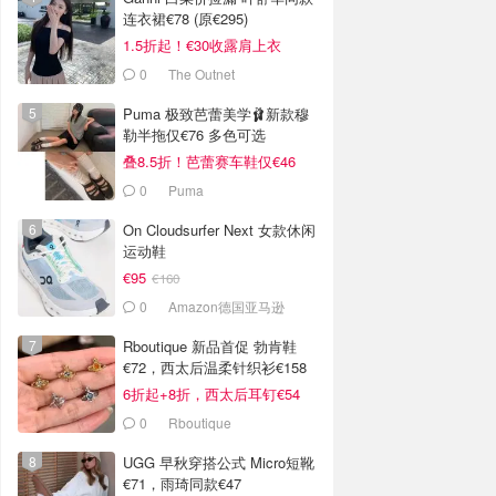
连衣裙€78 (原€295)
1.5折起！€30收露肩上衣
0
The Outnet
Puma 极致芭蕾美学🩰新款穆
勒半拖仅€76 多色可选
叠8.5折！芭蕾赛车鞋仅€46
0
Puma
On Cloudsurfer Next 女款休闲
运动鞋
€95
€160
0
Amazon德国亚马逊
Rboutique 新品首促 勃肯鞋
€72，西太后温柔针织衫€158
6折起+8折，西太后耳钉€54
0
Rboutique
UGG 早秋穿搭公式 Micro短靴
€71，雨琦同款€47