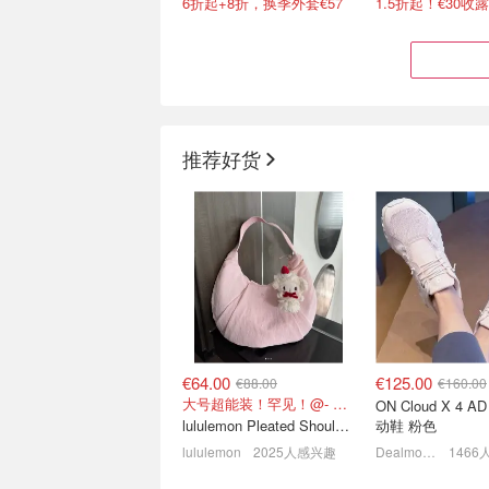
6折起+8折，换季外套€57
1.5折起！€30收
推荐好货
Breuninger "最后机会"叠加
Zalando 限时特卖
8折 UGG超迷你€71
Clarks、MK、Car
拉夫劳伦麂皮包€279
1.5折起！8/7更新
€64.00
€125.00
€88.00
€160.00
大号超能装！罕见！@- Scarlett
ON Cloud X 4 AD 女士运
lululemon Pleated Shoulder Bag 10L 单肩包
动鞋 粉色
lululemon
2025人感兴趣
Dealmoon