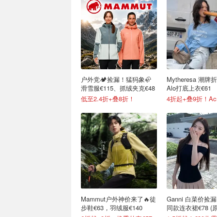
户外党🏕️捡漏！猛犸象🦣
Mytheresa 潮牌
滑雪服€115、抓绒夹克€48
Alo打底上衣€61
低至2.4折+叠8折！
Mammut户外神价来了🔥徒
Ganni 白菜价捡
步鞋€63，羽绒服€140
同款连衣裙€78 (原