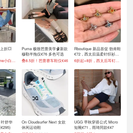
折上折💥
Puma 极致芭蕾美学🩰新款
Rboutique 新品首促 勃肯鞋
穆勒半拖仅€76 多色可选
€72，西太后温柔针织衫
€158
4折起+叠9折！Acne小白鞋€264
叠8.5折！芭蕾赛车鞋仅€46
6折起+8折，西太后耳钉€54
漏 叶舒华
On Cloudsurfer Next 女款
UGG 早秋穿搭公式 Micro
€295)
休闲运动鞋
短靴€71，雨琦同款€47