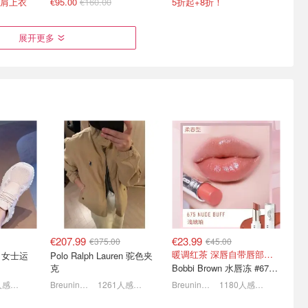
露肩上衣
€95.00
€160.00
5折起+8折！
展开更多
闪促 -
26FW秋冬新品🍂UGG毛拖
Acne Studios惊喜价！银色
hartt等
€105 勃肯拖鞋€112
芭蕾舞鞋€280
奢牌一律7.5折！
5折起+叠8折，羊毛围巾€159
€207.99
€23.99
€375.00
€45.00
暖调红茶 深唇自带唇部遮瑕效果
Polo Ralph Lauren 驼色夹
克
Bobbi Brown 水唇冻 #675Nude Buff
1466人感兴趣
Breuninger
1261人感兴趣
Breuninger
1180人感兴趣