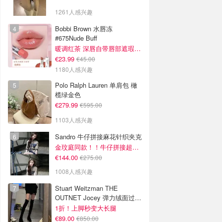
1261人感兴趣
Bobbi Brown 水唇冻
#675Nude Buff
暖调红茶 深唇自带唇部遮瑕效果
€23.99
€45.00
1180人感兴趣
Polo Ralph Lauren 单肩包 橄
榄绿金色
€279.99
€595.00
1103人感兴趣
Sandro 牛仔拼接麻花针织夹克
金玟庭同款！！牛仔拼接超有层次感
€144.00
€275.00
1008人感兴趣
Stuart Weitzman THE
OUTNET Jocey 弹力绒面过膝
靴
1折！上脚秒变大长腿
€89.00
€850.00