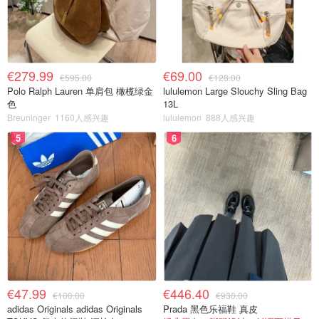
€279.99
€69.00
€595.00
€128.00
Polo Ralph Lauren 单肩包 橄榄绿金
lululemon Large Slouchy Sling Bag
色
13L
Breuninger
1160人感兴趣
lululemon
888人感兴趣
5
6
€47.99
€446.40
€100.00
€930.00
adidas Originals adidas Originals
Prada 黑色乐福鞋 真皮