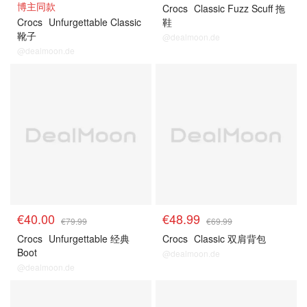
博主同款
Crocs
Classic Fuzz Scuff 拖
Crocs
Unfurgettable Classic
鞋
靴子
@dealmoon.de
@dealmoon.de
€40.00
€48.99
€79.99
€69.99
Crocs
Unfurgettable 经典
Crocs
Classic 双肩背包
Boot
@dealmoon.de
@dealmoon.de