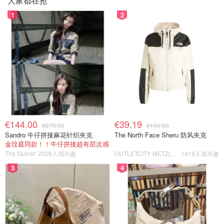
大家都在抢
1
2
€144.00
€39.19
€275.00
€100.00
Sandro 牛仔拼接麻花针织夹克
The North Face Sheru 防风夹克
金玟庭同款！！牛仔拼接超有层次感
The Outnet
2028人感兴趣
OUTLETCITY METZINGEN
1419人感兴趣
3
4