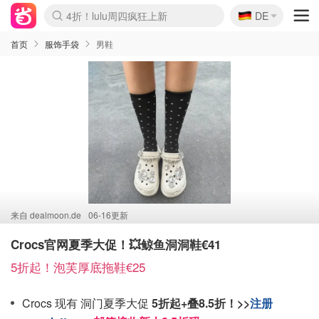
🇩🇪
4折！lulu周四疯狂上新
DE
Boticinal 夏促开抢！
还没结束！&OtherStories大促
Joybuy变相75折 随时失效
速领！Stanley独家85折
疑似霸哥！Camper额外叠85折
Zalando 奥莱闪促！每日更新
Moncler反季囤！5折起+叠9折
Coach Brooklyn仅€192
首页
服饰手袋
男鞋
来自
dealmoon.de
06-16更新
Crocs官网夏季大促！💥鲸鱼洞洞鞋€41
5折起！泡芙厚底拖鞋€25
Crocs 现有 洞门夏季大促
5折起+叠8.5折！>>
注册