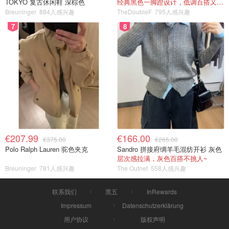
TOKYO 复古休闲鞋 深棕色
经典黑色一脚蹬设计，低调百搭又高级
Breuninger
884人感兴趣
TheDoubleF
795人感兴趣
7
8
€207.99
€166.00
€375.00
€265.00
Polo Ralph Lauren 驼色夹克
Sandro 拼接府绸羊毛混纺开衫 灰色
层次感拉满，灰色百搭不挑人~
Breuninger
781人感兴趣
The Outnet
558人感兴趣
联系我们
黑五
InRewards
Impressum
Datenschutzerklärung
用户协议
版权声明