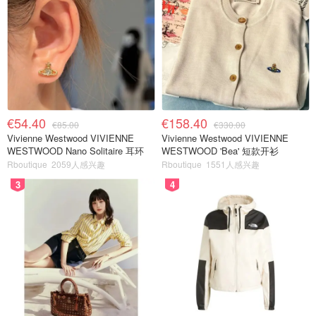
€54.40
€158.40
€85.00
€330.00
Vivienne Westwood VIVIENNE
Vivienne Westwood VIVIENNE
WESTWOOD Nano Solitaire 耳环
WESTWOOD 'Bea' 短款开衫
Rboutique
2059人感兴趣
Rboutique
1551人感兴趣
3
4