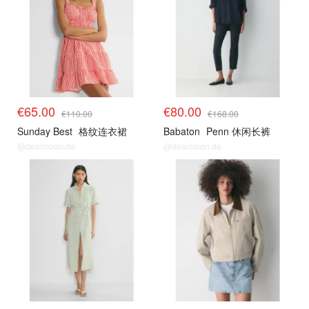
€65.00
€80.00
€110.00
€168.00
Sunday Best
格纹连衣裙
Babaton
Penn 休闲长裤
@dealmoon.de
@dealmoon.de