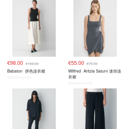
€98.00
€55.00
€168.00
€75.00
Babaton
拼色连衣裙
Wilfred
Aritzia Saturn 迷你连
衣裙
@dealmoon.de
@dealmoon.de