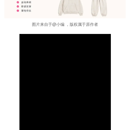
图片来自于@小编 ，版权属于原作者