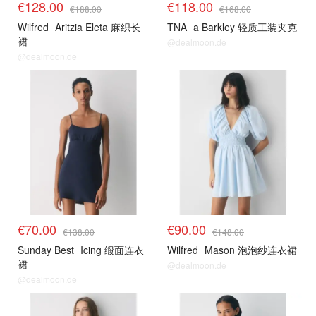
€128.00
€118.00
€188.00
€168.00
Wilfred
Aritzia Eleta 麻织长
TNA
a Barkley 轻质工装夹克
裙
@dealmoon.de
@dealmoon.de
€70.00
€90.00
€138.00
€148.00
Sunday Best
Icing 缎面连衣
Wilfred
Mason 泡泡纱连衣裙
裙
@dealmoon.de
@dealmoon.de