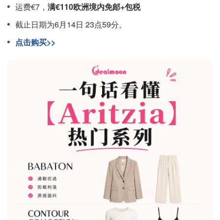
运费€7，
满€110欧洲境内免邮+包税
截止日期为6月14日 23点59分。
点击购买>>