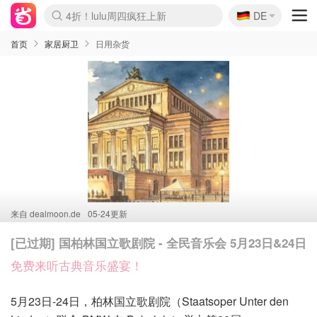
🇩🇪
4折！lulu周四疯狂上新
DE
Boticinal 夏促开抢！
还没结束！&OtherStories大促
Joybuy变相75折 随时失效
速领！Stanley独家85折
疑似霸哥！Camper额外叠85折
Zalando 奥莱闪促！每日更新
Moncler反季囤！5折起+叠9折
Coach Brooklyn仅€192
首页
家居厨卫
日用杂货
来自
dealmoon.de
05-24更新
[已过期] 国柏林国立歌剧院 - 全民音乐会 5月23日&24日
免费来听古典音乐盛宴！
5月23日-24日，柏林国立歌剧院（Staatsoper Unter den