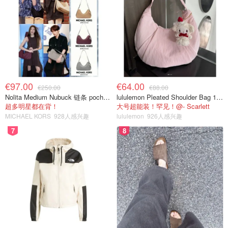
€97.00
€64.00
€250.00
€88.00
Nolita Medium Nubuck 链条 pochette
lululemon Pleated Shoulder Bag 10L 单肩包
超多明星都在背！
大号超能装！罕见！@- Scarlett
MICHAEL KORS
928人感兴趣
lululemon
926人感兴趣
7
8