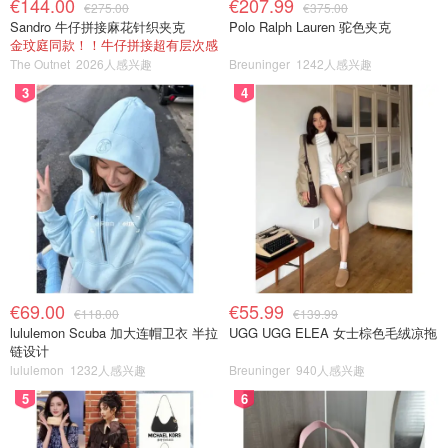
€144.00
€207.99
€275.00
€375.00
Sandro 牛仔拼接麻花针织夹克
Polo Ralph Lauren 驼色夹克
金玟庭同款！！牛仔拼接超有层次感
The Outnet
2026人感兴趣
Breuninger
1242人感兴趣
3
4
€69.00
€55.99
€118.00
€139.99
lululemon Scuba 加大连帽卫衣 半拉
UGG UGG ELEA 女士棕色毛绒凉拖
链设计
lululemon
1232人感兴趣
Breuninger
940人感兴趣
5
6