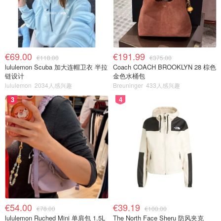
€69.00
€191.99
€118.00
€375.00
lululemon Scuba 加大连帽卫衣 半拉
Coach COACH BROOKLYN 28 棕色
链设计
金色水桶包
lululemon
2034人感兴趣
Breuninger
433人感兴趣
3
4
€54.00
€39.19
€78.00
€100.00
lululemon Ruched Mini 单肩包 1.5L
The North Face Sheru 防风夹克