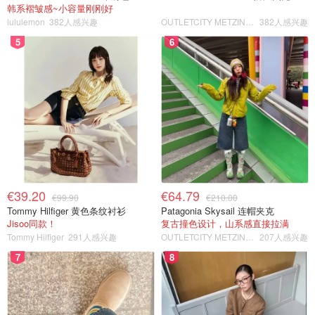
韩系褶皱感~小容量刚刚好
lululemon
382人感兴趣
OUTLETCITY METZINGEN
382人感兴趣
5
6
€39.20
€64.79
€99.90
€210.00
Tommy Hilfiger 黄色条纹衬衫
Patagonia Skysail 连帽夹克
Jisoo同款！
复古撞色设计，山系感直接拉满
Tommy Hilfiger
291人感兴趣
OUTLETCITY METZINGEN
207人感兴趣
7
8