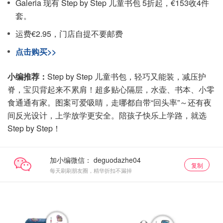
Galeria 现有 Step by Step 儿童书包 5折起，€153收4件
套。
运费€2.95，门店自提不要邮费
点击购买>>
小编推荐：
Step by Step 儿童书包，轻巧又能装，减压护
脊，宝贝背起来不累肩！超多贴心隔层，水壶、书本、小零
食通通有家。图案可爱吸睛，走哪都自带“回头率”～还有夜
间反光设计，上学放学更安全。陪孩子快乐上学路，就选
Step by Step！
加小编微信：
复制
每天刷刷朋友圈，精华折扣不漏掉