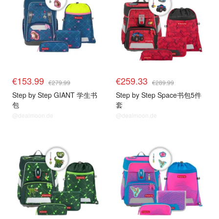
€153.99
€259.33
€279.99
€289.99
Step by Step GIANT 学生书
Step by Step Space书包5件
包
套
@dealmoon.de
@dealmoon.de