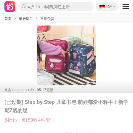
🇩🇪
4折！lulu周四疯狂上新
DE
Boticinal 夏促开抢！
还没结束！&OtherStories大促
Joybuy变相75折 随时失效
速领！Stanley独家85折
疑似霸哥！Camper额外叠85折
Zalando 奥莱闪促！每日更新
Moncler反季囤！5折起+叠9折
Coach Brooklyn仅€192
首页
家居厨卫
日用杂货
来自
dealmoon.de
05-17更新
[已过期] Step by Step 儿童书包 萌娃都爱不释手！新学
期Z靓的崽
5折起，€153收4件套