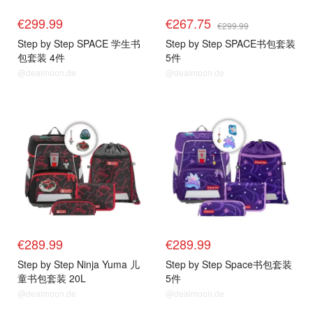
€299.99
€267.75
€299.99
Step by Step SPACE 学生书
Step by Step SPACE书包套装
包套装 4件
5件
@dealmoon.de
@dealmoon.de
€289.99
€289.99
Step by Step Ninja Yuma 儿
Step by Step Space书包套装
童书包套装 20L
5件
@dealmoon.de
@dealmoon.de