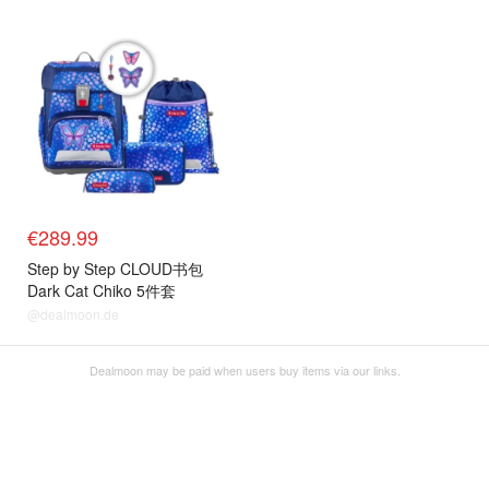
€289.99
Step by Step CLOUD书包
Dark Cat Chiko 5件套
@dealmoon.de
Dealmoon may be paid when users buy items via our links.