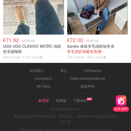
€71.92
€72.00
€159.99
€345.00
UGG UGG CLASSIC MICRO 浅棕
Sandro 条纹羊毛混纺短夹克
色毛绒拖鞋
羊毛混纺保暖有质感~
Breuninger
179人感兴趣
The Outnet
169人感兴趣
联系我们
黑五
InRewards
Impressum
Datenschutzerklärung
用户协议
版权声明
触屏版
电脑版
下载App
contact@dazhe.de
打开 APP
页面信息由用户分享或品牌、商家提供，由Dealmoon核实后发布折
扣广告
Dealmoon may get paid by brands or deals when user buy