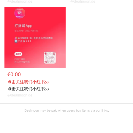
@dealmoon.de
@dealmoon.de
€0.00
点击关注我们小红书>>
点击关注我们小红书>>
@dealmoon.de
Dealmoon may be paid when users buy items via our links.