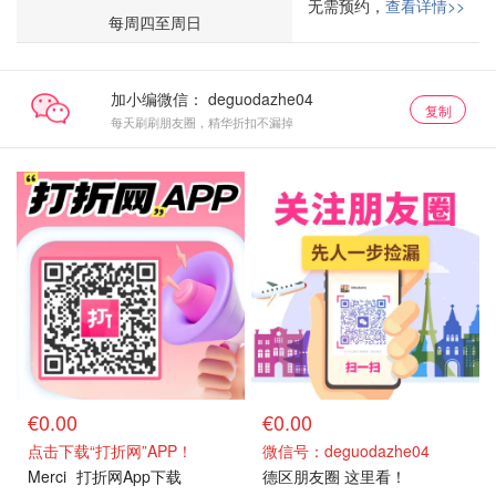
无需预约，
查看详情>>
每周四至周日
加小编微信：
复制
每天刷刷朋友圈，精华折扣不漏掉
€0.00
€0.00
点击下载“打折网”APP！
微信号：deguodazhe04
Merci
打折网App下载
德区朋友圈 这里看！