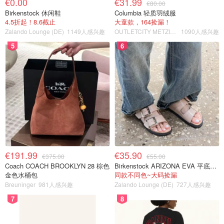
€0.00
€31.99
€80.00
Birkenstock 休闲鞋
Columbia 轻质羽绒服
4.5折起！8.6截止
大童款，164捡漏！
Zalando Lounge (DE)
1149人感兴趣
OUTLETCITY METZINGEN
1090人感兴趣
5
6
€191.99
€35.90
€375.00
€55.00
Coach COACH BROOKLYN 28 棕色
Birkenstock ARIZONA EVA 平底拖鞋 浅棕色
金色水桶包
同款不同色~大码捡漏
Breuninger
981人感兴趣
Zalando Lounge (DE)
727人感兴趣
7
8