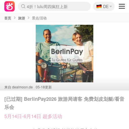
🇩🇪
4折！lulu周四疯狂上新
DE
Boticinal 夏促开抢！
还没结束！&OtherStories大促
Joybuy变相75折 随时失效
速领！Stanley独家85折
疑似霸哥！Camper额外叠85折
Zalando 奥莱闪促！每日更新
Moncler反季囤！5折起+叠9折
Coach Brooklyn仅€192
首页
旅游
景点/活动
来自
dealmoon.de
05-18更新
[已过期] BerlinPay2026 旅游局请客 免费划皮划艇/看音
乐会
5月14日-6月14日 超多活动