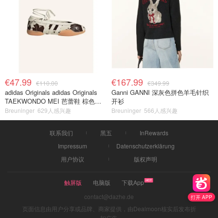
€47.99
€167.99
€110.00
€349.99
adidas Originals adidas Originals
Ganni GANNI 深灰色拼色羊毛针织
TAEKWONDO MEI 芭蕾鞋 棕色米
开衫
色
Breuninger
629人感兴趣
Breuninger
566人感兴趣
联系我们
黑五
InRewards
Impressum
Datenschutzerklärung
用户协议
版权声明
触屏版
电脑版
下载App
contact@dazhe.de
打开 APP
页面信息由用户分享或品牌、商家提供，由Dealmoon核实后发布折
扣广告