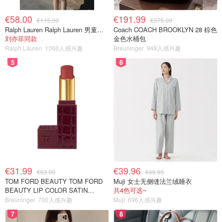
€58.00
€191.99
€115.00
€375.00
Ralph Lauren Ralph Lauren 男童亚麻衬衫
Coach COACH BROOKLYN 28 棕色
刘亦菲同款
金色水桶包
Ralph Lauren
1060人感兴趣
Breuninger
948人感兴趣
5
6
€31.99
€39.96
€63.00
€49.95
TOM FORD BEAUTY TOM FORD
Muji 女士无侧缝法兰绒睡衣
BEAUTY LIP COLOR SATIN
共4色可选~
MATTE 裸玫瑰口红
Breuninger
700人感兴趣
Muji
696人感兴趣
7
8