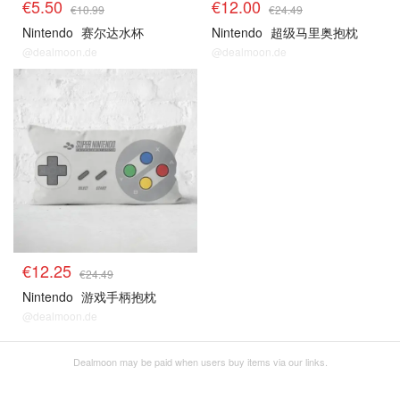
€5.50
€12.00
€10.99
€24.49
Nintendo
赛尔达水杯
Nintendo
超级马里奥抱枕
@dealmoon.de
@dealmoon.de
€12.25
€24.49
Nintendo
游戏手柄抱枕
@dealmoon.de
Dealmoon may be paid when users buy items via our links.