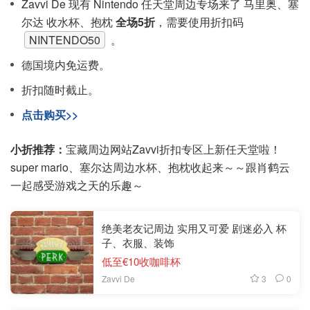
Zavvi De 现有 Nintendo 任天堂周边专场来了 马里奥、塞
尔达 收水杯、抱枕
全场5折
，需要使用折扣码
NINTENDO50
。
德国境内免运费。
折扣随时截止。
点击购买>>
小折推荐：
宝藏周边网站Zavvi折扣专区上新任天堂啦！
super mario、塞尔达周边水杯、抱枕收起来～～跟肖鹤云
一起感受游戏之天的乐趣～
绝美老友记周边 实用又可爱 剧迷必入 杯
子、衣服、装饰
低至€10收咖啡杯
3
0
Zavvi De