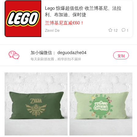
Lego 惊爆超值低价 收兰博基尼、法拉
利、布加迪、保时捷
兰博基尼直减€60！
12
1
Zavvi De
加小编微信：
复制
每天刷刷朋友圈，精华折扣不漏掉