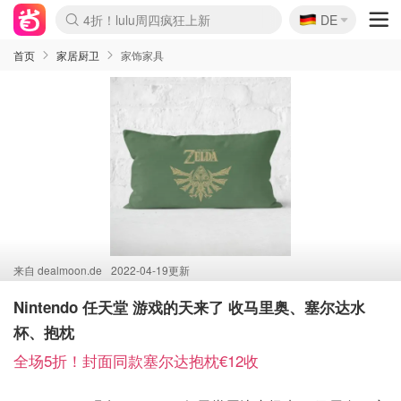
🇩🇪
4折！lulu周四疯狂上新
DE
Boticinal 夏促开抢！
还没结束！&OtherStories大促
Joybuy变相75折 随时失效
速领！Stanley独家85折
疑似霸哥！Camper额外叠85折
Zalando 奥莱闪促！每日更新
Moncler反季囤！5折起+叠9折
Coach Brooklyn仅€192
首页
家居厨卫
家饰家具
来自
dealmoon.de
2022-04-19更新
Nintendo 任天堂 游戏的天来了 收马里奥、塞尔达水
杯、抱枕
全场5折！封面同款塞尔达抱枕€12收