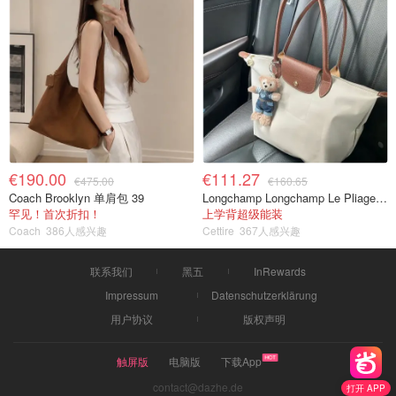
€190.00
€111.27
€475.00
€160.65
Coach Brooklyn 单肩包 39
Longchamp Longchamp Le Pliage 大号手提包
罕见！首次折扣！
上学背超级能装
Coach
386人感兴趣
Cettire
367人感兴趣
联系我们
黑五
InRewards
Impressum
Datenschutzerklärung
用户协议
版权声明
触屏版
电脑版
下载App
contact@dazhe.de
打开 APP