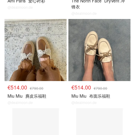
Ami Paris
爱心衬衫
The North Face
DryVent 冲
锋衣
@dealmoon.de
@dealmoon.de
€514.00
€514.00
€790.00
€790.00
Miu Miu
麂皮乐福鞋
Miu Miu
布面乐福鞋
@dealmoon.de
@dealmoon.de