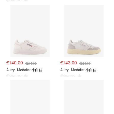
€140.00
€143.00
€215.00
€220.00
Autry
Medalist 小白鞋
Autry
Medalist 小白鞋
@dealmoon.de
@dealmoon.de