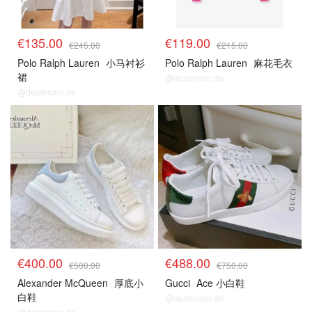
€135.00
€119.00
€245.00
€215.00
Polo Ralph Lauren
小马衬衫
Polo Ralph Lauren
麻花毛衣
裙
@dealmoon.de
@dealmoon.de
€400.00
€488.00
€500.00
€750.00
Alexander McQueen
厚底小
Gucci
Ace 小白鞋
白鞋
@dealmoon.de
@dealmoon.de