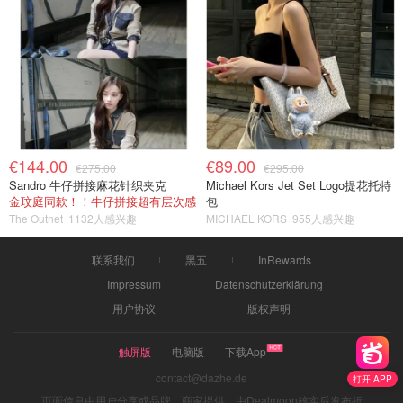
€144.00
€89.00
€275.00
€295.00
Sandro 牛仔拼接麻花针织夹克
Michael Kors Jet Set Logo提花托特
金玟庭同款！！牛仔拼接超有层次感
包
The Outnet
1132人感兴趣
MICHAEL KORS
955人感兴趣
联系我们
黑五
InRewards
Impressum
Datenschutzerklärung
用户协议
版权声明
触屏版
电脑版
下载App
contact@dazhe.de
打开 APP
页面信息由用户分享或品牌、商家提供，由Dealmoon核实后发布折