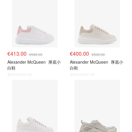
€413.00
€400.00
€590.00
€500.00
Alexander McQueen
厚底小
Alexander McQueen
厚底小
白鞋
白鞋
@dealmoon.de
@dealmoon.de