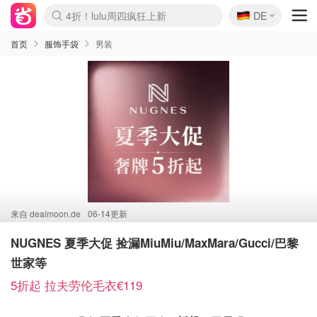
🇩🇪
4折！lulu周四疯狂上新
DE
Boticinal 夏促开抢！
还没结束！&OtherStories大促
Joybuy变相75折 随时失效
速领！Stanley独家85折
疑似霸哥！Camper额外叠85折
Zalando 奥莱闪促！每日更新
Moncler反季囤！5折起+叠9折
Coach Brooklyn仅€192
首页
服饰手袋
男装
来自
dealmoon.de
06-14更新
NUGNES 夏季大促 捡漏MiuMiu/MaxMara/Gucci/巴黎
世家等
5折起 拉夫劳伦毛衣€119