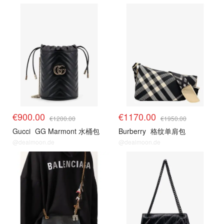
€900.00
€1170.00
€1200.00
€1950.00
Gucci
GG Marmont 水桶包
Burberry
格纹单肩包
@dealmoon.de
@dealmoon.de