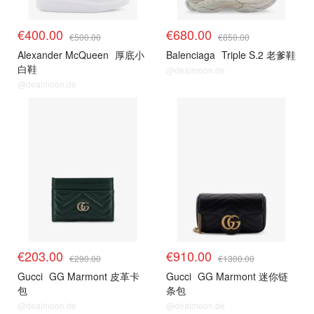
€400.00
€680.00
€500.00
€850.00
Alexander McQueen
厚底小
Balenciaga
Triple S.2 老爹鞋
白鞋
@dealmoon.de
@dealmoon.de
€203.00
€910.00
€290.00
€1300.00
Gucci
GG Marmont 皮革卡
Gucci
GG Marmont 迷你链
包
条包
@dealmoon.de
@dealmoon.de