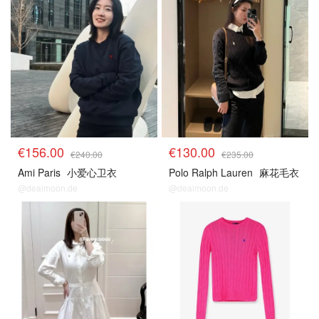
€156.00
€130.00
€240.00
€235.00
Ami Paris
小爱心卫衣
Polo Ralph Lauren
麻花毛衣
@dealmoon.de
@dealmoon.de