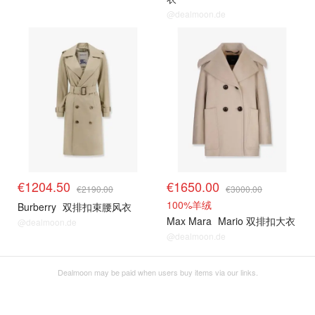
@dealmoon.de
€1204.50
€1650.00
€2190.00
€3000.00
100%羊绒
Burberry
双排扣束腰风衣
Max Mara
Mario 双排扣大衣
@dealmoon.de
@dealmoon.de
Dealmoon may be paid when users buy items via our links.