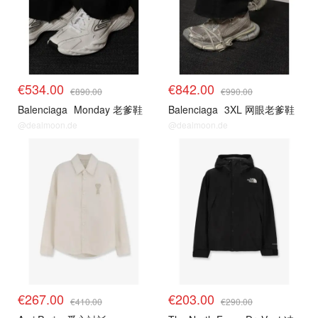
€534.00
€842.00
€890.00
€990.00
Balenciaga
Monday 老爹鞋
Balenciaga
3XL 网眼老爹鞋
@dealmoon.de
@dealmoon.de
€267.00
€203.00
€410.00
€290.00