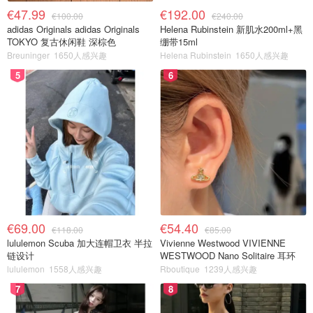
€47.99
€192.00
€100.00
€240.00
adidas Originals adidas Originals
Helena Rubinstein 新肌水200ml+黑
TOKYO 复古休闲鞋 深棕色
绷带15ml
Breuninger
1650人感兴趣
Helena Rubinstein
1650人感兴趣
5
6
€69.00
€54.40
€118.00
€85.00
lululemon Scuba 加大连帽卫衣 半拉
Vivienne Westwood VIVIENNE
链设计
WESTWOOD Nano Solitaire 耳环
lululemon
1558人感兴趣
Rboutique
1239人感兴趣
7
8