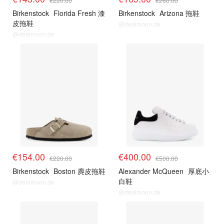
€220.00
€260.00
Birkenstock
Florida Fresh 漆
Birkenstock
Arizona 拖鞋
皮拖鞋
@dealmoon.de
@dealmoon.de
€154.00
€400.00
€220.00
€500.00
Birkenstock
Boston 麂皮拖鞋
Alexander McQueen
厚底小
白鞋
@dealmoon.de
@dealmoon.de