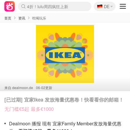
🇩🇪
4折！lulu周四疯狂上新
DE
Boticinal 夏促开抢！
还没结束！&OtherStories大促
Joybuy变相75折 随时失效
速领！Stanley独家85折
疑似霸哥！Camper额外叠85折
Zalando 奥莱闪促！每日更新
Moncler反季囤！5折起+叠9折
Coach Brooklyn仅€192
首页
资讯
吃喝玩乐
来自
dealmoon.de
06-02更新
[已过期] 宜家Ikea 发放海量优惠卷！快看看你的邮箱！
无门槛€5起 最多€1000
Dealmoon 播报 现有 宜家Family Member发放海量优惠