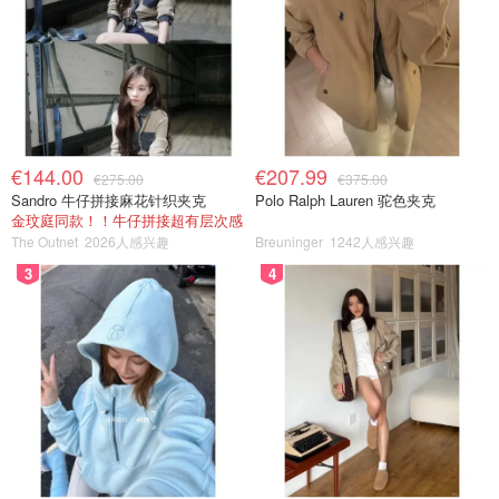
€144.00
€207.99
€275.00
€375.00
Sandro 牛仔拼接麻花针织夹克
Polo Ralph Lauren 驼色夹克
金玟庭同款！！牛仔拼接超有层次感
The Outnet
2026人感兴趣
Breuninger
1242人感兴趣
3
4