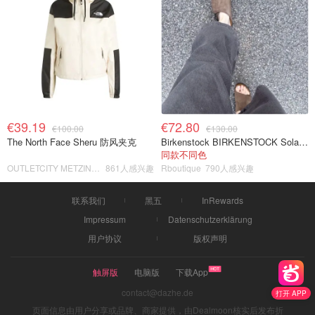
€39.19
€72.80
€100.00
€130.00
The North Face Sheru 防风夹克
Birkenstock BIRKENSTOCK Solana 麂皮皮革凉拖
同款不同色
OUTLETCITY METZINGEN
861人感兴趣
Rboutique
790人感兴趣
联系我们
黑五
InRewards
Impressum
Datenschutzerklärung
用户协议
版权声明
触屏版
电脑版
下载App
contact@dazhe.de
打开 APP
页面信息由用户分享或品牌、商家提供，由Dealmoon核实后发布折