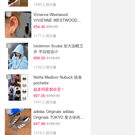
1490人感兴趣
Vivienne Westwood
VIVIENNE WESTWOOD
Nano Solitaire 耳环
€54.40
€85.00
1171人感兴趣
lululemon Scuba 加大连帽卫
衣 半拉链设计
€69.00
€118.00
1102人感兴趣
Nolita Medium Nubuck 链条
pochette
超多明星都在背！
€97.00
€250.00
1041人感兴趣
adidas Originals adidas
Originals TOKYO 复古休闲鞋
深棕色
€47.99
€100.00
1019人感兴趣