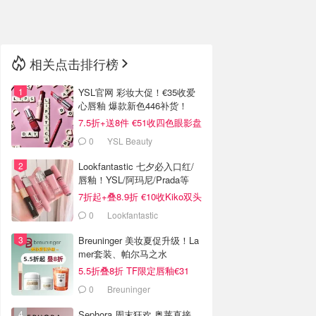
🇳🇿
新西兰
相关点击排行榜
YSL官网 彩妆大促！€35收爱
心唇釉 爆款新色446补货！
7.5折+送8件 €51收四色眼影盘
0
YSL Beauty
Lookfantastic 七夕必入口红/
唇釉！YSL/阿玛尼/Prada等
7折起+叠8.9折 €10收Kiko双头
唇釉！
0
Lookfantastic
Breuninger 美妆夏促升级！La
mer套装、帕尔马之水
5.5折叠8折 TF限定唇釉€31
0
Breuninger
Sephora 周末狂欢 奥莱直接