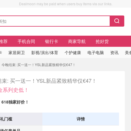
Dealmoon may be paid when users buy items via our links.
推荐
手机合同
银行卡
商家导航
抢好货
卡
家居厨卫
影视/演出/体育
个护健康
电子电脑
资讯
美
 今晚结束: 买一送一！YSL新品紧致精华仅€47！
束: 买一送一！YSL新品紧致精华仅€47！
藏金系列史低！
有
618独家好价！
礼门槛
详情
场任意单品