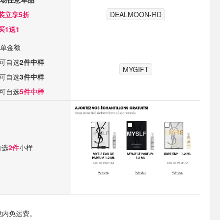
装立享5折
DEALMOON-RD
买1送1
单金额
，可自选
2件中样
MYGIFT
，可自选
3件中样
，可自选
5件中样
自选
2件
小样
境内免运费。