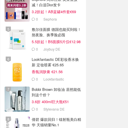
减！白送Dior发卡
3.2折起！AB蓝罐4件套€69
0
Sephora
敷尔佳面膜 德国也能买到啦！
熬夜脸、换季脸必囤
5.5折起！B5面膜5片仅€12.98
0
Joybuy DE
Lookfantastic DE彩妆香水焕
新 定妆喷雾 €25.65
香氛润肤膏 €21.56
0
Lookfantastic
Bobbi Brown 卸妆油 居然能低
到这个价？
3.6折 400ml巨大瓶€51
0
Stylevana DE
倩碧 爆款回归！镭射瓶美白精
华 天猫销量No.1