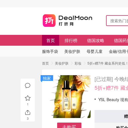
首页
排行榜
德国攻略
德国药
服饰手袋
美妆护肤
母婴儿童
金融/信用
首页
美妆护肤
彩妆
5折+赠7件 藏金系列史低！
[已过期]
今晚结
独家
5折+赠7件 
YSL Beauty 现
1
赠
3
去购买
购买全