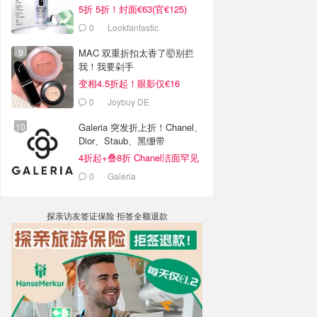
5折 5折！封面€63(官€125)
0
Lookfantastic
MAC 双重折扣太香了🤯别拦
我！我要剁手
变相4.5折起！眼影仅€16
0
Joybuy DE
Galeria 突发折上折！Chanel、
Dior、Staub、黑绷带
4折起+叠8折 Chanel洁面罕见
€43
0
Galeria
探亲访友签证保险 拒签全额退款