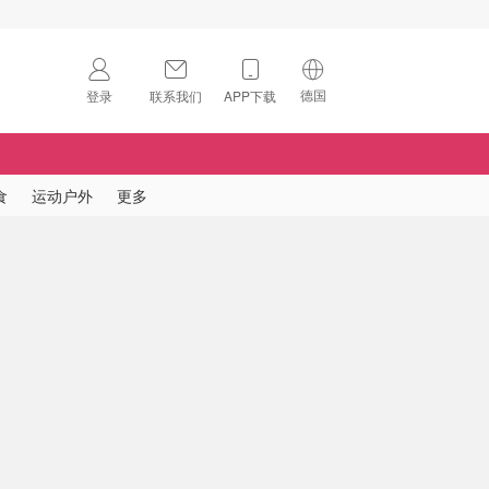
德国
登录
联系我们
APP下载
🇺🇸
美国
🇨🇳
中国
食
运动户外
更多
🇨🇦
加拿大
扫码下载 App
🇬🇧
英国
Download on the
App Store
🇩🇪
德国
Download the
Android App
🇫🇷
法国
🇮🇹
意大利
🇦🇺
澳洲