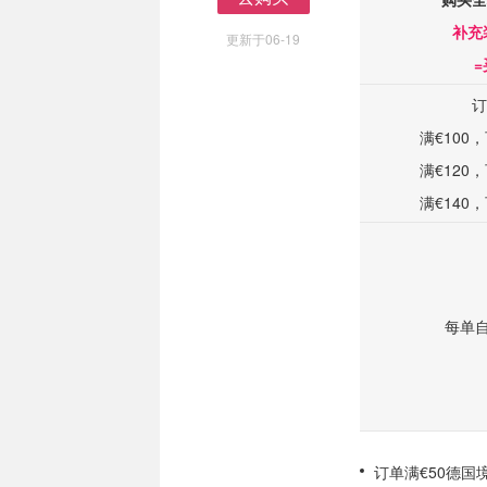
去购买
补充
更新于06-19
=
订
满€100
满€120
满€140
每单
订单满€50德国