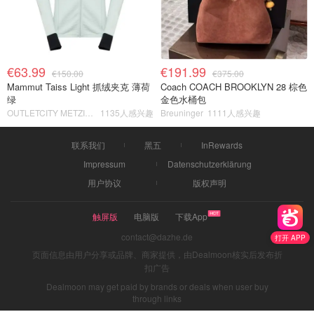
€63.99
€191.99
€150.00
€375.00
Mammut Taiss Light 抓绒夹克 薄荷
Coach COACH BROOKLYN 28 棕色
绿
金色水桶包
OUTLETCITY METZINGEN
1135人感兴趣
Breuninger
1111人感兴趣
联系我们
黑五
InRewards
Impressum
Datenschutzerklärung
用户协议
版权声明
触屏版
电脑版
下载App
contact@dazhe.de
打开 APP
页面信息由用户分享或品牌、商家提供，由Dealmoon核实后发布折
扣广告
Dealmoon may get paid by brands or deals when user buy
through links