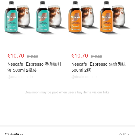
€10.70
€10.70
€12.58
€12.58
Nescafe
Espresso 香草咖啡
Nescafe
Espresso 焦糖风味
液 500ml 2瓶装
500ml 2瓶
@dealmoon.de
@dealmoon.de
Dealmoon may be paid when users buy items via our links.
全部