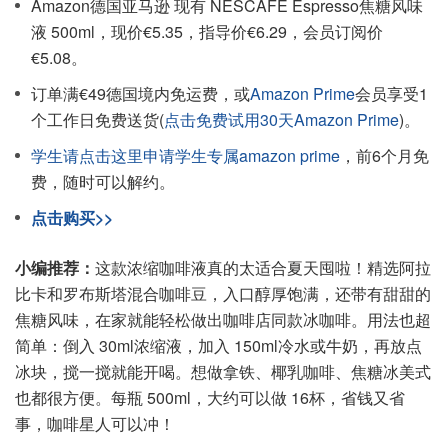
Amazon德国亚马逊 现有 NESCAFE Espresso焦糖风味
液 500ml，现价€5.35，指导价€6.29，会员订阅价
€5.08。
订单满€49德国境内免运费，或
Amazon Prime
会员享受1
个工作日免费送货(
点击免费试用30天Amazon Prime
)。
学生请点击这里申请学生专属amazon prime
，前6个月免
费，随时可以解约。
点击购买>>
小编推荐：
这款浓缩咖啡液真的太适合夏天囤啦！精选阿拉
比卡和罗布斯塔混合咖啡豆，入口醇厚饱满，还带有甜甜的
焦糖风味，在家就能轻松做出咖啡店同款冰咖啡。用法也超
简单：倒入 30ml浓缩液，加入 150ml冷水或牛奶，再放点
冰块，搅一搅就能开喝。想做拿铁、椰乳咖啡、焦糖冰美式
也都很方便。每瓶 500ml，大约可以做 16杯，省钱又省
事，咖啡星人可以冲！