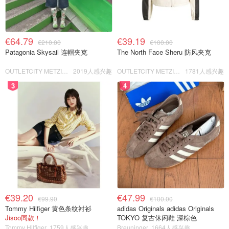
€64.79
€39.19
€210.00
€100.00
Patagonia Skysail 连帽夹克
The North Face Sheru 防风夹克
OUTLETCITY METZINGEN
2019人感兴趣
OUTLETCITY METZINGEN
1781人感兴趣
3
4
€39.20
€47.99
€99.90
€100.00
Tommy Hilfiger 黄色条纹衬衫
adidas Originals adidas Originals
Jisoo同款！
TOKYO 复古休闲鞋 深棕色
Tommy Hilfiger
1759人感兴趣
Breuninger
1664人感兴趣