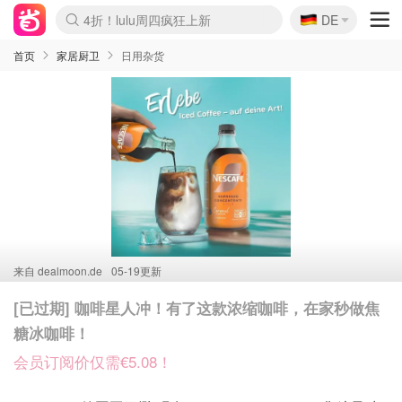
🇩🇪
4折！lulu周四疯狂上新
DE
Boticinal 夏促开抢！
还没结束！&OtherStories大促
Joybuy变相75折 随时失效
速领！Stanley独家85折
疑似霸哥！Camper额外叠85折
Zalando 奥莱闪促！每日更新
Moncler反季囤！5折起+叠9折
Coach Brooklyn仅€192
首页
家居厨卫
日用杂货
来自
dealmoon.de
05-19更新
[已过期] 咖啡星人冲！有了这款浓缩咖啡，在家秒做焦
糖冰咖啡！
会员订阅价仅需€5.08！