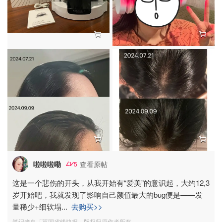
啦啦啦嘞
查看原帖
5
这是一个悲伤的开头，从我开始有“爱美”的意识起，大约12,3
岁开始吧，我就发现了影响自己颜值最大的bug便是——发
量稀少+细软塌
...
去购买>>
笔记来自「英国省钱快报」版权归原作者所有