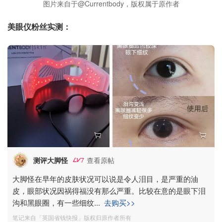
图片来自于@Currentbody，版权属于原作者
美眼仪粉丝实测：
测评大脚怪
查看原帖
7
大脚怪在早年的皮肤状况可以说是令人泪目，是严重的油
皮，眼部状况因祸得福没有那么严重。比较在意的是眼下泪
沟和黑眼圈，有一些细纹
...
去购买>>
笔记来自「英国省钱快报」版权归原作者所有