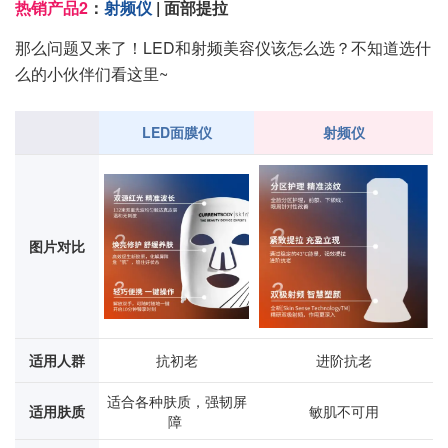
热销产品2
：
射频仪
| 面部提拉
那么问题又来了！LED和射频美容仪该怎么选？不知道选什
么的小伙伴们看这里~
LED面膜仪
射频仪
图片对比
适用人群
抗初老
进阶抗老
适合各种肤质，强韧屏
适用肤质
敏肌不可用
障