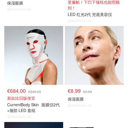
更服帖！下巴下颌线也能照顾
保湿眼膜
到！
@dealmoon.de
LED 红光2代 兜底美容仪
@dealmoon.de
€684.00
€8.99
€849.00
€9.99
新款比旧版便宜
保湿面膜
CurrentBody Skin
面膜仪2代
@dealmoon.de
+颈部 LED 套组
@dealmoon.de