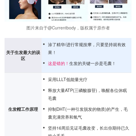
图片来自于@Currentbody，版权属于原作者
涂了精华/进行常规按摩，只要坚持就有效
关于生发最大的误
果！
区
这是错的！
生发的关键一步是毛囊！
采用LLLT低能量光疗
释放大量ATP(三磷酸腺苷)，唤醒各位休眠
毛囊
生发帽工作原理
抑制DHT(一种引发脱发的物质)的产生，毛
囊充满营养和氧气
坚持16周后见证毛囊改变，长出你期待已久
的小毛毛