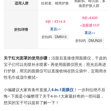
熟龄肌、暗沉肌，多
适用人群
抗初老、精简护肤
场景护肤人群
8折=
€400
9折！€314.9
+送眼膜10片
直达>>
折扣详情
直达>>
折扣码
DMN10
折扣码
DMJN20
关于红光面罩的使用步骤：
洁面后直接使用面膜仪，干皮的
宝子们可以先喷补水喷雾~ 再使用面膜仪照光；照光后再进
行护肤，用完的面膜仪可以直接收纳在防尘袋中，定期用水
性毛巾或湿巾擦拭~
小编建议大家有条件直接入
4-In-1面膜仪
！一步到位绝不后
悔~ 下面是小编整理了关于4-In-1大家最好奇的一些问题，
想买的宝子可以提前了解一下！