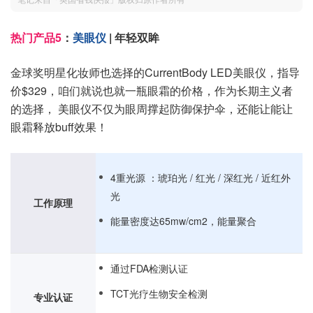
热门产品5
：
美眼仪
| 年轻双眸
金球奖明星化妆师也选择的CurrentBody LED美眼仪，指导
价$329，咱们就说也就一瓶眼霜的价格，作为长期主义者
的选择， 美眼仪不仅为眼周撑起防御保护伞，还能让能让
眼霜释放buff效果！
4重光源 ：琥珀光 / 红光 / 深红光 / 近红外
光
工作原理
能量密度达65mw/cm2，能量聚合
通过FDA检测认证
TCT光疗生物安全检测
专业认证