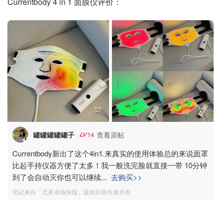
Currentbody 4 in 1 面膜仪评价：
罐罐罐罐罐子
查看原帖
14
Currentbody新出了这个4in1.来真实的使用体验总的来说面罩
比起手持仪器方便了太多！我一般洗完脸就直接一带 10分钟
到了会自动灭你也可以继续
...
去购买>>
笔记来自「北美省钱快报」版权归原作者所有