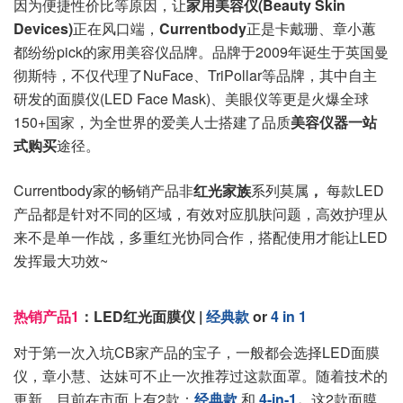
因为便捷性价比等原因，让
家用美容仪(Beauty Skin
Devices)
正在风口端，
Currentbody
正是卡戴珊、章小蕙
都纷纷pick的家用美容仪品牌。品牌于2009年诞生于英国曼
彻斯特，不仅代理了NuFace、TriPollar等品牌，其中自主
研发的面膜仪(LED Face Mask)、美眼仪等更是火爆全球
150+国家，为全世界的爱美人士搭建了品质
美容仪器一站
式购买
途径。
Currentbody家的畅销产品非
红光家族
系列莫属
，
每款LED
产品都是针对不同的区域，有效对应肌肤问题，高效护理从
来不是单一作战，多重红光协同合作，搭配使用才能让LED
发挥最大功效~
热销产品1
：LED红光面膜仪 |
经典款
or
4 in 1
对于第一次入坑CB家产品的宝子，一般都会选择LED面膜
仪，章小慧、达妹可不止一次推荐过这款面罩。随着技术的
更新，目前在市面上有2款：
经典款
和
4-in-1
。
这2款面膜