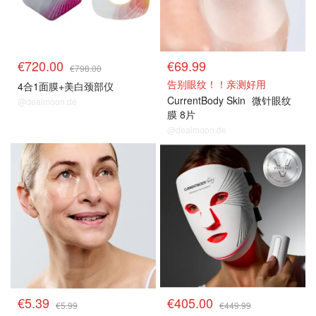
€720.00
€69.99
€798.00
告别眼纹！！亲测好用
4合1面膜+美白颈部仪
CurrentBody Skin
微针眼纹
@dealmoon.de
膜 8片
@dealmoon.de
€5.39
€405.00
€5.99
€449.99