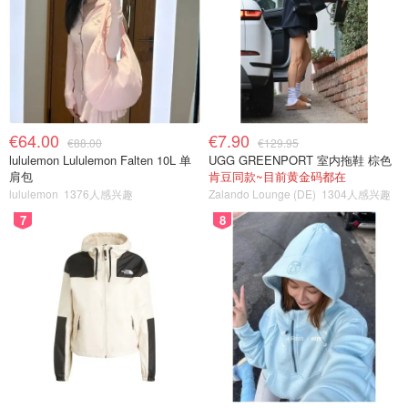
€64.00
€7.90
€88.00
€129.95
lululemon Lululemon Falten 10L 单
UGG GREENPORT 室内拖鞋 棕色
肩包
肯豆同款~目前黄金码都在
lululemon
1376人感兴趣
Zalando Lounge (DE)
1304人感兴趣
7
8