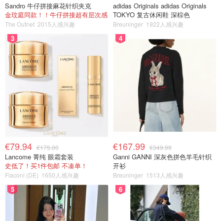
Sandro 牛仔拼接麻花针织夹克
adidas Originals adidas Originals
金玟庭同款！！牛仔拼接超有层次感
TOKYO 复古休闲鞋 深棕色
The Outnet
2015人感兴趣
Breuninger
1922人感兴趣
3
4
€79.94
€167.99
€175.00
€349.99
Lancome 菁纯 眼霜套装
Ganni GANNI 深灰色拼色羊毛针织
史低了！买1件包邮 不凑单！
开衫
Flaconi (DE)
1650人感兴趣
Breuninger
1513人感兴趣
5
6