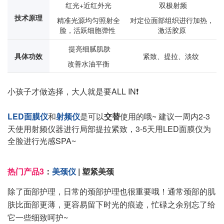
红光+近红外光
双极射频
技术原理
精准光源均匀照射全
对定位面部组织进行加热，
脸，活跃细胞弹性
激活胶原
提亮细腻肌肤
具体功效
紧致、提拉、淡纹
改善水油平衡
小孩子才做选择，大人就是要ALL IN❗️
LED面膜仪
和
射频仪
是可以
交替
使用的哦~ 建议一周内2-3
天使用射频仪器进行局部提拉紧致，3-5天用LED面膜仪为
全脸进行光感SPA~
热门产品3
：
美颈仪
| 塑紧美颈
除了面部护理，日常的颈部护理也很重要哦！通常颈部的肌
肤比面部更薄，更容易留下时光的痕迹，忙碌之余别忘了给
它一些细致呵护~