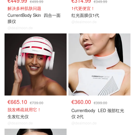
€449.99
€314.99
€499.99
€349.99
解决多种肌肤问题
1代更便宜！
CurrentBody Skin
四合一面
红光面膜仪1代
膜仪
@dealmoon.de
@dealmoon.de
€665.10
€360.00
€739.00
€399.00
脱发稀疏就用它！
Currentbody
LED 颈部红光
生发红光仪
仪 2代
@dealmoon.de
@dealmoon.de