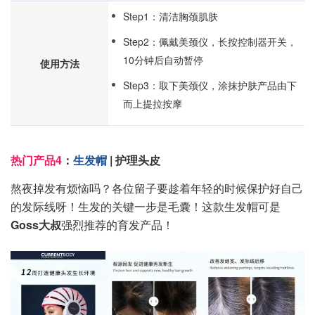
Step1：清洁胸颈肌肤
Step2：佩戴美颈仪，长按控制器开关，
10分钟后自动暂停
使用方法
Step3：取下美颈仪，涂抹护肤产品由下
而上提拉按摩
热门产品4
：
生发帽
| 护理头皮
熬夜掉发有烦恼吗？各位留子要趁着年轻的时候保护好自己
的发际线呀！生发的关键一步是毛囊！这款生发帽可是
Goss大叔
强烈推荐的育发产品！