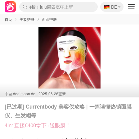
🇩🇪
4折！lulu周四疯狂上新
DE
Boticinal 夏促开抢！
还没结束！&OtherStories大促
Joybuy变相75折 随时失效
速领！Stanley独家85折
疑似霸哥！Camper额外叠85折
Zalando 奥莱闪促！每日更新
Moncler反季囤！5折起+叠9折
Coach Brooklyn仅€192
首页
美妆护肤
面部护肤
来自
dealmoon.de
2025-06-28更新
[已过期] Currentbody 美容仪攻略 | 一篇读懂热销面膜
仪、生发帽等
4in1直接€400拿下+送眼膜！