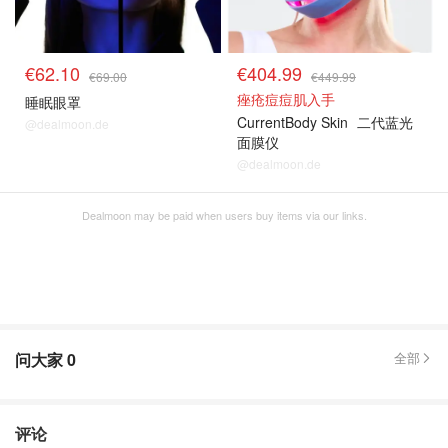
€62.10
€404.99
€69.00
€449.99
痤疮痘痘肌入手
睡眠眼罩
CurrentBody Skin
二代蓝光
@dealmoon.de
面膜仪
@dealmoon.de
Dealmoon may be paid when users buy items via our links.
问大家
0
全部
评论