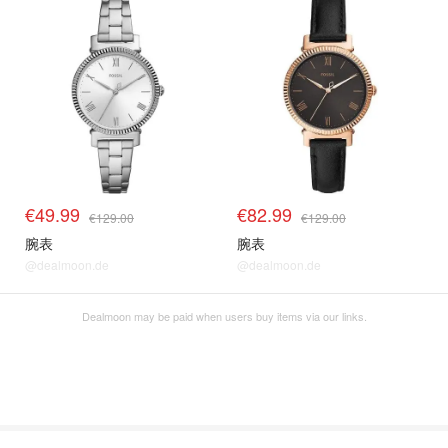
€49.99
€82.99
€129.00
€129.00
腕表
腕表
@dealmoon.de
@dealmoon.de
Dealmoon may be paid when users buy items via our links.