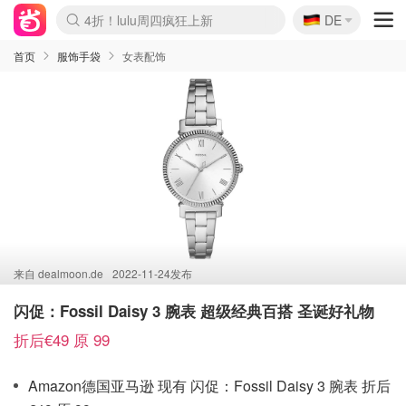
🇩🇪
4折！lulu周四疯狂上新
DE
Boticinal 夏促开抢！
还没结束！&OtherStories大促
Joybuy变相75折 随时失效
速领！Stanley独家85折
疑似霸哥！Camper额外叠85折
Zalando 奥莱闪促！每日更新
Moncler反季囤！5折起+叠9折
Coach Brooklyn仅€192
首页
服饰手袋
女表配饰
来自
dealmoon.de
2022-11-24发布
闪促：Fossil Daisy 3 腕表 超级经典百搭 圣诞好礼物
折后€49 原 99
Amazon德国亚马逊 现有 闪促：Fossil Daisy 3 腕表 折后