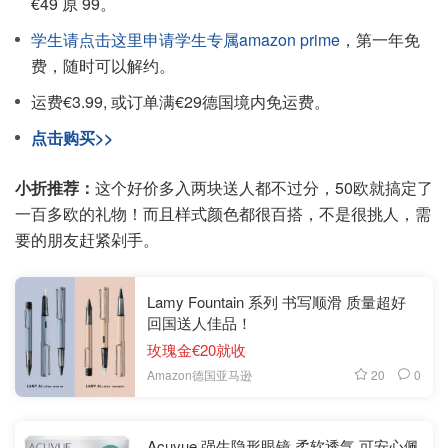
€49 原 99。
学生请点击这里申请学生专属amazon prime
，第一年免
费，随时可以解约。
运费€3.99, 或订单满€29德国境内免运费。
点击购买>>
小折推荐：
这个好价多入两块送人都不过分，50欧就搞定了
一百多欧的礼物！而且样式颜色都很百搭，不是很挑人，需
要的朋友赶紧剁手。
Lamy Fountain 系列 书写顺滑 质量超好
回国送人佳品！
玫瑰金€20就收
20
0
Amazon德国亚马逊
Acuvue 强生隐形眼镜 柔软透气 可安心佩