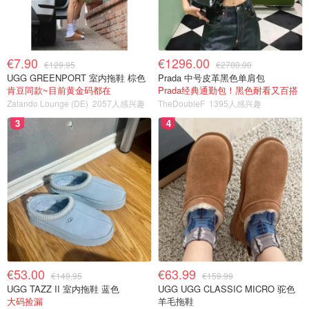
€7.90
€1296.00
€129.95
€2700.00
UGG GREENPORT 室内拖鞋 棕色
Prada 中号皮革黑色单肩包
肯豆同款~目前黄金码都在
Prada经典通勤包！黑色耐看又百搭
Zalando Lounge (DE)
2057人感兴趣
TheDoubleF
1395人感兴趣
3
4
€53.00
€63.99
€149.95
€159.99
UGG TAZZ II 室内拖鞋 蓝色
UGG UGG CLASSIC MICRO 驼色
大码捡漏
羊毛拖鞋