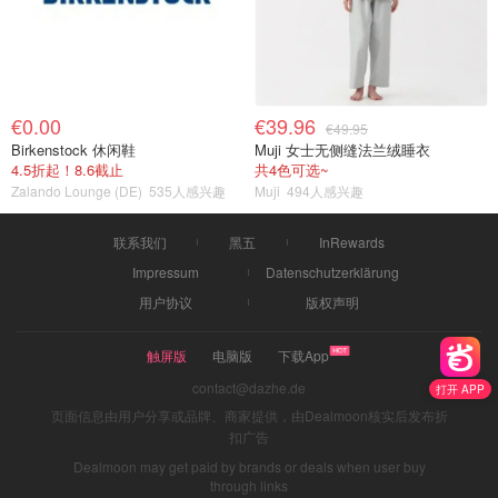
€0.00
€39.96
€49.95
Birkenstock 休闲鞋
Muji 女士无侧缝法兰绒睡衣
4.5折起！8.6截止
共4色可选~
Zalando Lounge (DE)
535人感兴趣
Muji
494人感兴趣
联系我们
黑五
InRewards
Impressum
Datenschutzerklärung
用户协议
版权声明
触屏版
电脑版
下载App
contact@dazhe.de
打开 APP
页面信息由用户分享或品牌、商家提供，由Dealmoon核实后发布折
扣广告
Dealmoon may get paid by brands or deals when user buy
through links