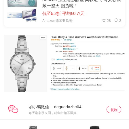
戴一整天 囤货啦！
低至5.2折 平均€0.7/天
28
2
Amazon德国亚马逊
加小编微信：
复制
每天刷刷朋友圈，精华折扣不漏掉