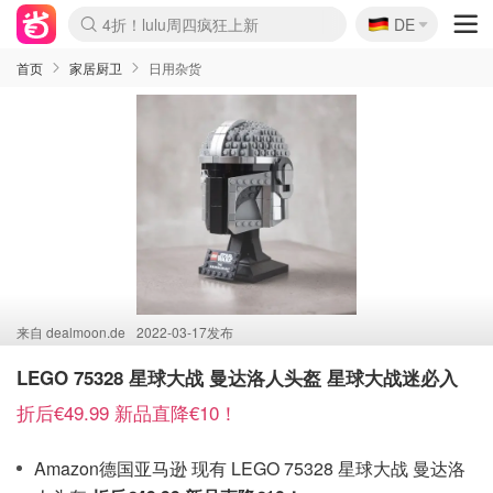
🇩🇪
4折！lulu周四疯狂上新
DE
Boticinal 夏促开抢！
还没结束！&OtherStories大促
Joybuy变相75折 随时失效
速领！Stanley独家85折
疑似霸哥！Camper额外叠85折
Zalando 奥莱闪促！每日更新
Moncler反季囤！5折起+叠9折
Coach Brooklyn仅€192
首页
家居厨卫
日用杂货
来自
dealmoon.de
2022-03-17发布
LEGO 75328 星球大战 曼达洛人头盔 星球大战迷必入
折后€49.99 新品直降€10！
Amazon德国亚马逊 现有 LEGO 75328 星球大战 曼达洛