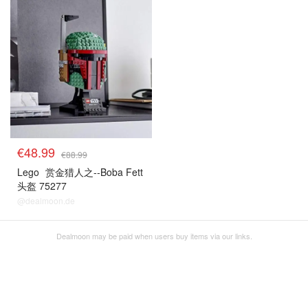
€48.99
€88.99
Lego
赏金猎人之--Boba Fett
头盔 75277
@dealmoon.de
Dealmoon may be paid when users buy items via our links.