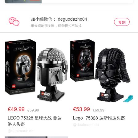
加小编微信：
复制
每天刷刷朋友圈，精华折扣不漏掉
€49.99
€53.99
€59.99
€69.99
LEGO 75328 星球大战 曼达
Lego
75328 达斯维达头盔
洛人头盔
@dealmoon.de
@dealmoon.de