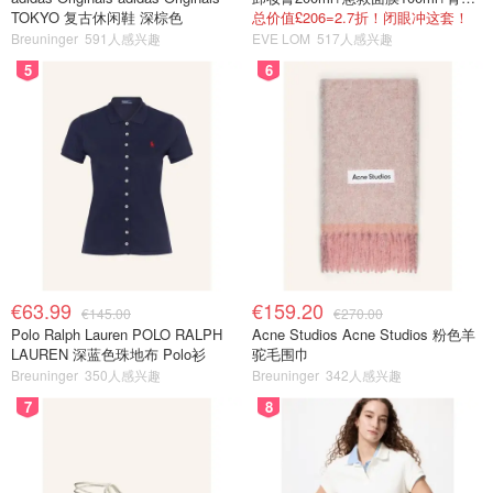
TOKYO 复古休闲鞋 深棕色
总价值£206=2.7折！闭眼冲这套！
Breuninger
591人感兴趣
EVE LOM
517人感兴趣
5
6
€63.99
€159.20
€145.00
€270.00
Polo Ralph Lauren POLO RALPH
Acne Studios Acne Studios 粉色羊
LAUREN 深蓝色珠地布 Polo衫
驼毛围巾
Breuninger
350人感兴趣
Breuninger
342人感兴趣
7
8