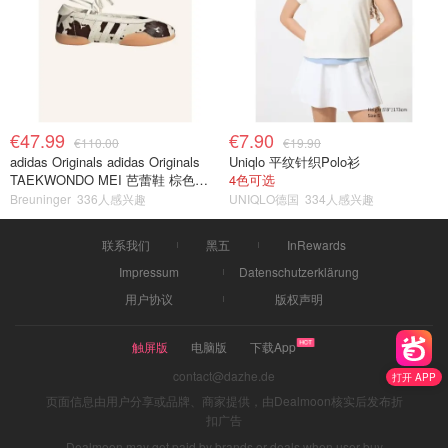
€47.99
€7.90
€110.00
€19.90
adidas Originals adidas Originals
Uniqlo 平纹针织Polo衫
TAEKWONDO MEI 芭蕾鞋 棕色米
4色可选
色
Breuninger
336人感兴趣
UNIQLO德国
334人感兴趣
联系我们
黑五
InRewards
Impressum
Datenschutzerklärung
用户协议
版权声明
触屏版
电脑版
下载App
contact@dazhe.de
打开 APP
页面信息由用户分享或品牌、商家提供，由Dealmoon核实后发布折
扣广告
Dealmoon may get paid by brands or deals when user buy