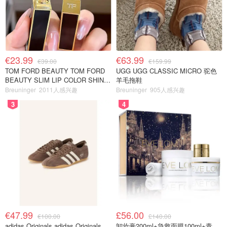
€23.99
€63.99
€39.00
€159.99
TOM FORD BEAUTY TOM FORD
UGG UGG CLASSIC MICRO 驼色
BEAUTY SLIM LIP COLOR SHINE
羊毛拖鞋
口红 open back色
Breuninger
2011人感兴趣
Breuninger
905人感兴趣
3
4
€47.99
£56.00
€100.00
£140.00
adidas Originals adidas Originals
卸妆膏200ml+急救面膜100ml+青春面霜15ml