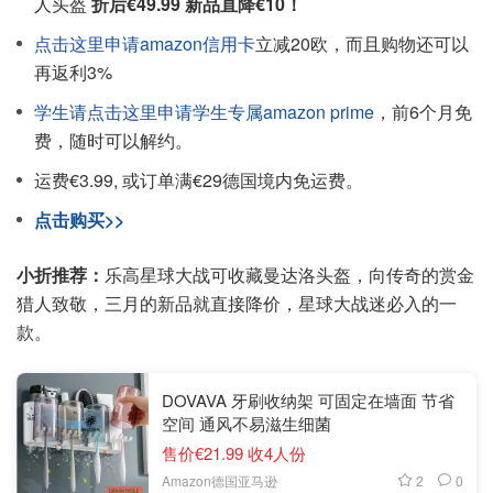
人头盔
折后€49.99 新品直降€10！
点击这里申请amazon信用卡
立减20欧，而且购物还可以
再返利3%
学生请点击这里申请学生专属amazon prime
，前6个月免
费，随时可以解约。
运费€3.99, 或订单满€29德国境内免运费。
点击购买>>
小折推荐：
乐高星球大战可收藏曼达洛头盔，向传奇的赏金
猎人致敬，三月的新品就直接降价，星球大战迷必入的一
款。
DOVAVA 牙刷收纳架 可固定在墙面 节省
空间 通风不易滋生细菌
售价€21.99 收4人份
2
0
Amazon德国亚马逊