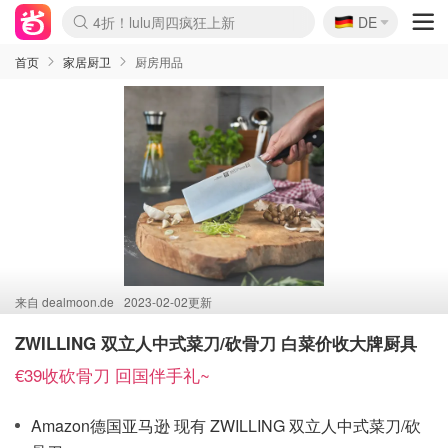
🇩🇪
4折！lulu周四疯狂上新
DE
Boticinal 夏促开抢！
还没结束！&OtherStories大促
Joybuy变相75折 随时失效
速领！Stanley独家85折
疑似霸哥！Camper额外叠85折
Zalando 奥莱闪促！每日更新
Moncler反季囤！5折起+叠9折
Coach Brooklyn仅€192
首页
家居厨卫
厨房用品
来自
dealmoon.de
2023-02-02更新
ZWILLING 双立人中式菜刀/砍骨刀 白菜价收大牌厨具
€39收砍骨刀 回国伴手礼~
Amazon德国亚马逊 现有 ZWILLING 双立人中式菜刀/砍