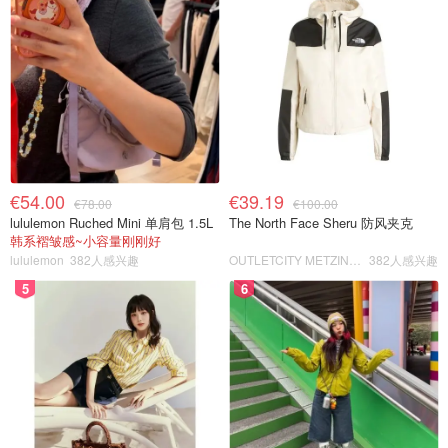
€54.00
€39.19
€78.00
€100.00
lululemon Ruched Mini 单肩包 1.5L
The North Face Sheru 防风夹克
韩系褶皱感~小容量刚刚好
lululemon
382人感兴趣
OUTLETCITY METZINGEN
382人感兴趣
5
6