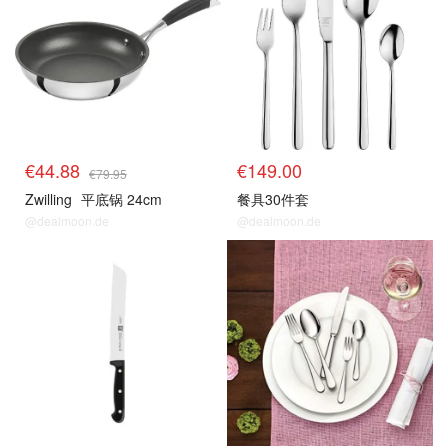
€44.88
€149.00
€79.95
Zwilling
平底锅 24cm
餐具30件套
@dealmoon.de
@dealmoon.de