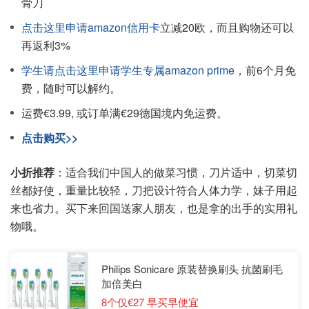
骨刀
点击这里申请amazon信用卡
立减20欧，而且购物还可以
再返利3%
学生请点击这里申请学生专属amazon prime
，前6个月免
费，随时可以解约。
运费€3.99, 或订单满€29德国境内免运费。
点击购买>>
小折推荐
：适合我们中国人的做菜习惯，刀片适中，切菜切
丝都好使，重量比较轻，刀把设计符合人体力学，妹子用起
来也省力。买下来回国送家人朋友，也是拿的出手的实用礼
物哦。
Philips Sonicare 原装替换刷头 抗菌刷毛
加倍美白
8个仅€27 早买早便宜