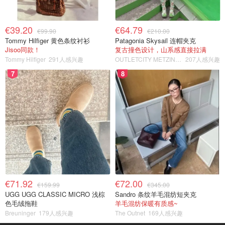
€39.20
€64.79
€99.90
€210.00
Tommy Hilfiger 黄色条纹衬衫
Patagonia Skysail 连帽夹克
Jisoo同款！
复古撞色设计，山系感直接拉满
Tommy Hilfiger
291人感兴趣
OUTLETCITY METZINGEN
207人感兴趣
7
8
€71.92
€72.00
€159.99
€345.00
UGG UGG CLASSIC MICRO 浅棕
Sandro 条纹羊毛混纺短夹克
色毛绒拖鞋
羊毛混纺保暖有质感~
Breuninger
179人感兴趣
The Outnet
169人感兴趣