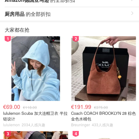
厨房用品
的全部折扣
大家都在抢
1
2
€69.00
€191.99
€118.00
€375.00
lululemon Scuba 加大连帽卫衣 半拉
Coach COACH BROOKLYN 28 棕色
链设计
金色水桶包
lululemon
2034人感兴趣
Breuninger
433人感兴趣
3
4