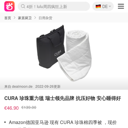
🇩🇪
4折！lulu周四疯狂上新
DE
Boticinal 夏促开抢！
还没结束！&OtherStories大促
Joybuy变相75折 随时失效
速领！Stanley独家85折
疑似霸哥！Camper额外叠85折
Zalando 奥莱闪促！每日更新
Moncler反季囤！5折起+叠9折
Coach Brooklyn仅€192
首页
家居厨卫
日用杂货
来自
dealmoon.de
2022-09-26更新
CURA 珍珠重力毯 瑞士领先品牌 抗压好物 安心睡得好
€46.90
€139.00
Amazon德国亚马逊 现有 CURA 珍珠棉四季被 ，现价