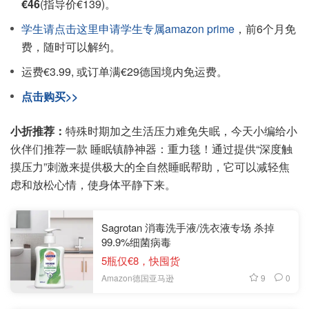
€46
(指导价€139)。
学生请点击这里申请学生专属amazon prime
，前6个月免
费，随时可以解约。
运费€3.99, 或订单满€29德国境内免运费。
点击购买>>
小折推荐：
特殊时期加之生活压力难免失眠，今天小编给小
伙伴们推荐一款 睡眠镇静神器：重力毯！通过提供“深度触
摸压力”刺激来提供极大的全自然睡眠帮助，它可以减轻焦
虑和放松心情，使身体平静下来。
Sagrotan 消毒洗手液/洗衣液专场 杀掉
99.9%细菌病毒
5瓶仅€8，快囤货
9
0
Amazon德国亚马逊