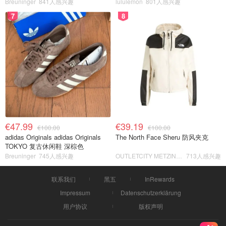
Breuninger
841人感兴趣
lululemon
801人感兴趣
7
8
€47.99
€39.19
€100.00
€100.00
adidas Originals adidas Originals
The North Face Sheru 防风夹克
TOKYO 复古休闲鞋 深棕色
Breuninger
745人感兴趣
OUTLETCITY METZINGEN
713人感兴趣
联系我们
黑五
InRewards
Impressum
Datenschutzerklärung
用户协议
版权声明