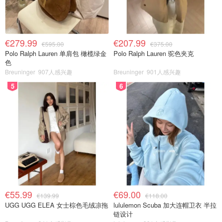
€279.99
€207.99
€595.00
€375.00
Polo Ralph Lauren 单肩包 橄榄绿金
Polo Ralph Lauren 驼色夹克
色
Breuninger
907人感兴趣
Breuninger
901人感兴趣
5
6
€55.99
€69.00
€139.99
€118.00
UGG UGG ELEA 女士棕色毛绒凉拖
lululemon Scuba 加大连帽卫衣 半拉
链设计