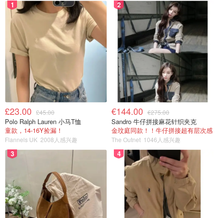
1
2
£23.00
€144.00
£45.00
€275.00
Polo Ralph Lauren 小马T恤
Sandro 牛仔拼接麻花针织夹克
童款，14-16Y捡漏！
金玟庭同款！！牛仔拼接超有层次感
Flannels UK
2008人感兴趣
The Outnet
1046人感兴趣
3
4