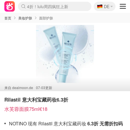
🇩🇪
4折！lulu周四疯狂上新
DE
Boticinal 夏促开抢！
还没结束！&OtherStories大促
Joybuy变相75折 随时失效
速领！Stanley独家85折
疑似霸哥！Camper额外叠85折
Zalando 奥莱闪促！每日更新
Moncler反季囤！5折起+叠9折
Coach Brooklyn仅€192
首页
美妆护肤
面部护肤
来自
dealmoon.de
07-03更新
Rilastil 意大利宝藏药妆6.3折
水芙蓉面膜75ml€18
NOTINO 现有 Rilastil 意大利宝藏药妆
6.3折 无需折扣码