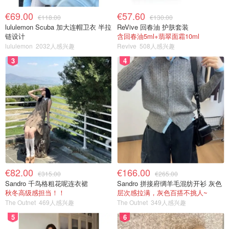
€69.00
€57.60
€118.00
€130.00
lululemon Scuba 加大连帽卫衣 半拉
ReVive 回春油 护肤套装
链设计
含回春油5ml+翡翠面霜10ml
lululemon
2032人感兴趣
Revive
508人感兴趣
3
4
€82.00
€166.00
€315.00
€265.00
Sandro 千鸟格粗花呢连衣裙
Sandro 拼接府绸羊毛混纺开衫 灰色
秋冬高级感担当！！
层次感拉满，灰色百搭不挑人~
The Outnet
469人感兴趣
The Outnet
349人感兴趣
5
6