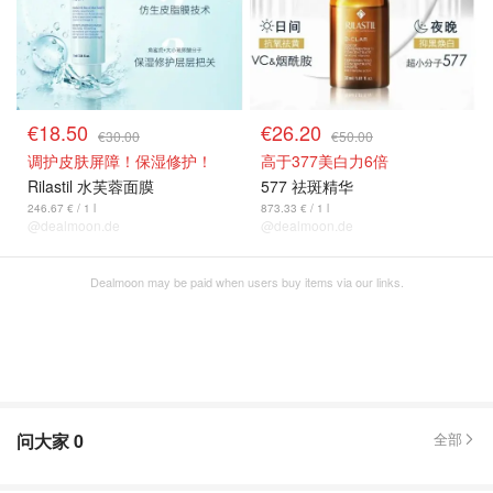
€18.50
€26.20
€30.00
€50.00
调护皮肤屏障！保湿修护！
高于377美白力6倍
Rilastil 水芙蓉面膜
577 祛斑精华
246.67 € / 1 l
873.33 € / 1 l
@dealmoon.de
@dealmoon.de
Dealmoon may be paid when users buy items via our links.
问大家
0
全部