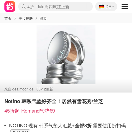
🇩🇪
4折！lulu周四疯狂上新
DE
Boticinal 夏促开抢！
还没结束！&OtherStories大促
Joybuy变相75折 随时失效
速领！Stanley独家85折
疑似霸哥！Camper额外叠85折
Zalando 奥莱闪促！每日更新
Moncler反季囤！5折起+叠9折
Coach Brooklyn仅€192
首页
美妆护肤
彩妆
来自
dealmoon.de
06-12更新
Notino 韩系气垫好齐全！居然有雪花秀/兰芝
45折起 Romand气垫€9
NOTINO 现有 韩系气垫大汇总⚡
全部8折
需要使用折扣码