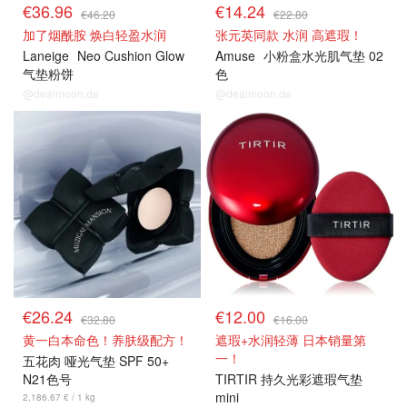
€36.96
€14.24
€46.20
€22.80
加了烟酰胺 焕白轻盈水润
张元英同款 水润 高遮瑕！
Laneige
Neo Cushion Glow
Amuse
小粉盒水光肌气垫 02
气垫粉饼
色
@dealmoon.de
@dealmoon.de
€26.24
€12.00
€32.80
€16.00
黄一白本命色！养肤级配方！
遮瑕+水润轻薄 日本销量第
一！
五花肉 哑光气垫 SPF 50+
N21色号
TIRTIR 持久光彩遮瑕气垫
mini
2,186.67 € / 1 kg