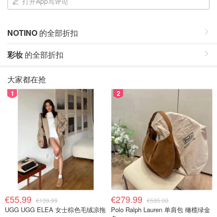
打开App写评论
NOTINO
的全部折扣
彩妆
的全部折扣
大家都在抢
1
2
€55.99
€279.99
€139.99
€595.00
UGG UGG ELEA 女士棕色毛绒凉拖
Polo Ralph Lauren 单肩包 橄榄绿金