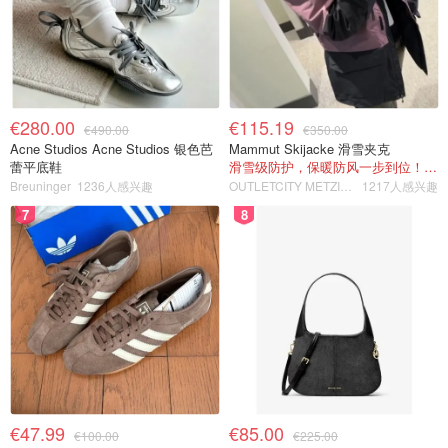
€280.00
€115.19
€490.00
€350.00
Acne Studios Acne Studios 银色芭
Mammut Skijacke 滑雪夹克
蕾平底鞋
滑雪级防护，保暖防风一步到位！仅剩s！
Breuninger
1236人感兴趣
OUTLETCITY METZINGEN
1217人感兴趣
7
8
€47.99
€85.00
€100.00
€225.00