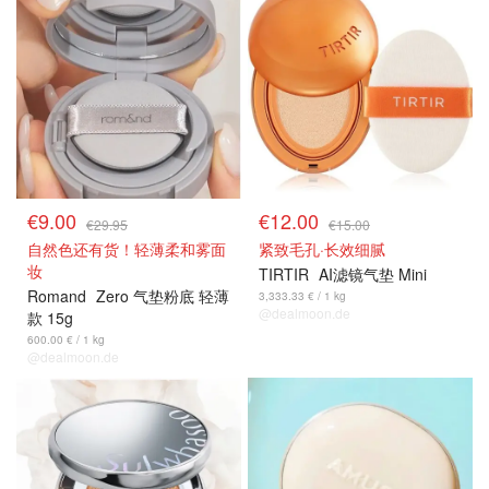
€9.00
€12.00
€29.95
€15.00
自然色还有货！轻薄柔和雾面
紧致毛孔·长效细腻
妆
TIRTIR
AI滤镜气垫 Mini
Romand
Zero 气垫粉底 轻薄
3,333.33 € / 1 kg
@dealmoon.de
款 15g
600.00 € / 1 kg
@dealmoon.de