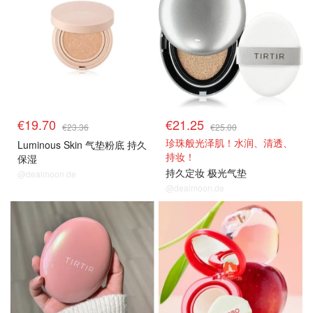
€19.70
€21.25
€23.36
€25.00
珍珠般光泽肌！水润、清透、
Luminous Skin 气垫粉底 持久
持妆！
保湿
持久定妆 极光气垫
@dealmoon.de
@dealmoon.de