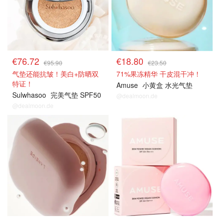
€76.72
€18.80
€95.90
€23.50
气垫还能抗皱！美白+防晒双
71%果冻精华 干皮混干冲！
特证！
Amuse
小黄盒 水光气垫
Sulwhasoo
完美气垫 SPF50
@dealmoon.de
@dealmoon.de