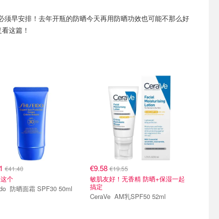
必须早安排！去年开瓶的防晒今天再用防晒功效也可能不那么好
复看这篇！
11
€9.58
€41.40
€19.55
冲这个
敏肌友好！无香精 防晒+保湿一起
搞定
Shiseido 防晒面霜 SPF30 50ml
CeraVe AM乳SPF50 52ml