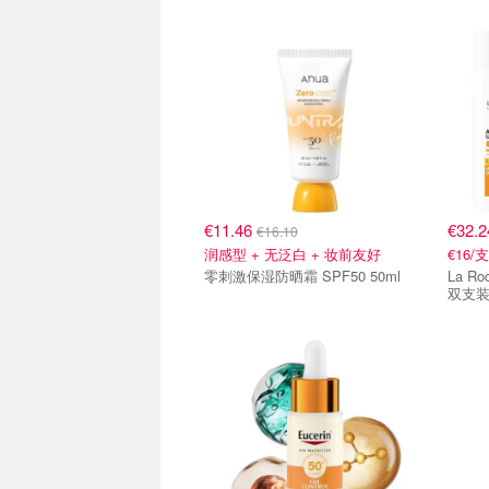
€11.46
€32.
€16.10
润感型 + 无泛白 + 妆前友好
€16
零刺激保湿防晒霜 SPF50 50ml
La Roche
双支