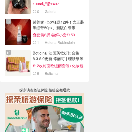
100ml折后€407
0
Galeria
赫莲娜 七夕狂送12件！含正装
黑绷带50px、新版白绷带
叠套装8折 尝鲜小套€150
1
Helena Rubinstein
Boticinal 法国药妆折扣合集
8.3-8.9更新 修丽可 | 理肤泉等
€12收封面欧缇丽套装+化妆包
9
Boticinal
探亲访友签证保险 拒签全额退款