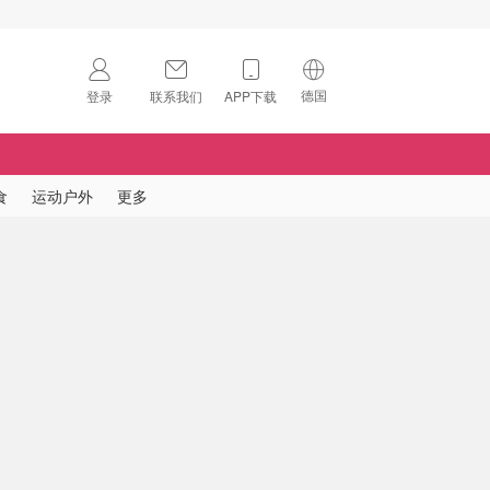
德国
登录
联系我们
APP下载
🇺🇸
美国
🇨🇳
中国
食
运动户外
更多
🇨🇦
加拿大
扫码下载 App
🇬🇧
英国
Download on the
App Store
🇩🇪
德国
Download the
Android App
🇫🇷
法国
🇮🇹
意大利
🇦🇺
澳洲