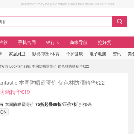
Dealmoon may be paid when users buy items via our links.
推荐
手机合同
银行卡
商家导航
抢好货
卡
家居厨卫
影视/演出/体育
个护健康
电子电脑
资讯
美
19 Lookfantastic 本周防晒霸哥价 优色林防晒精华€22
kfantastic 本周防晒霸哥价 优色林防晒精华€22
防晒精华€19
ic 现有 本周防晒霸哥价
75折起叠89折/正价7折
折扣码
OON