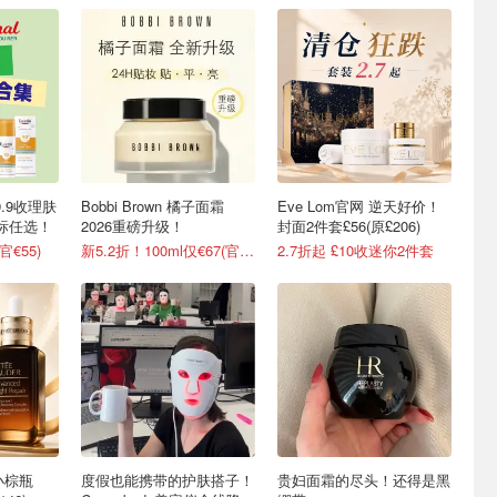
.9收理肤
Bobbi Brown 橘子面霜
Eve Lom官网 逆天好价！
绿标任选！
2026重磅升级！
封面2件套£56(原£206)
€55)
新5.2折！100ml仅€67(官€127)
2.7折起 £10收迷你2件套
小棕瓶
度假也能携带的护肤搭子！
贵妇面霜的尽头！还得是黑