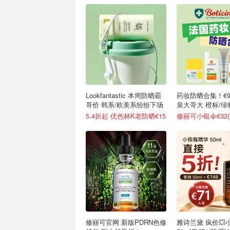
Lookfantastic 本周防晒霸
药妆防晒合集！€9
哥价 韩系/欧美系纷纷下场
泉大哥大 橙标/
5.4折起 优色林K老防晒€15
修丽可小银伞€32(官
修丽可官网 新版PDRN色修
雅诗兰黛 疯价💥