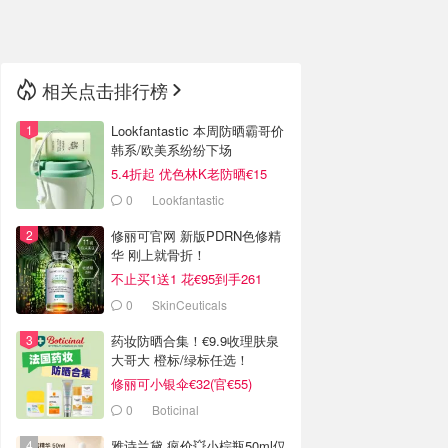
🇳🇿
新西兰
相关点击排行榜
Lookfantastic 本周防晒霸哥价
韩系/欧美系纷纷下场
5.4折起 优色林K老防晒€15
0
Lookfantastic
修丽可官网 新版PDRN色修精
华 刚上就骨折！
不止买1送1 花€95到手261
0
SkinCeuticals
药妆防晒合集！€9.9收理肤泉
大哥大 橙标/绿标任选！
修丽可小银伞€32(官€55)
0
Boticinal
雅诗兰黛 疯价💥小棕瓶50ml仅