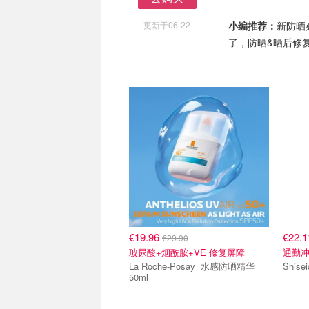
去购买
更新于06-22
小编推荐：
新防晒
了，防晒&晒后修
€19.96
€22.
€29.90
玻尿酸+烟酰胺+VE 修复屏障
通勤
La Roche-Posay 水感防晒精华
50ml