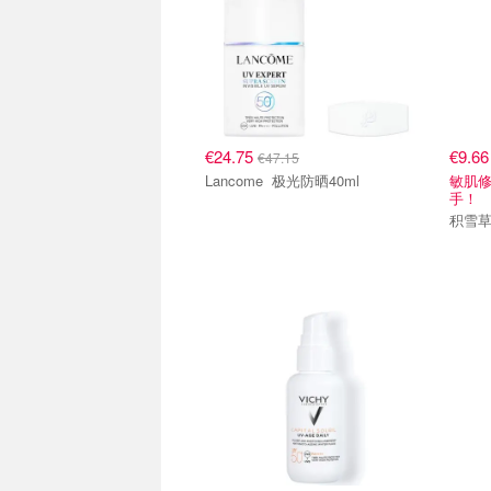
€24.75
€9.6
€47.15
Lancome 极光防晒40ml
敏肌
手！
积雪草防