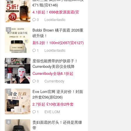
€71/瓶(官€146)
4.1折起！€66收胶原面霜(官
€135)
0
Lookfantastic
Bobbi Brown 橘子面霜 2026重
磅升级！
新5.2折！100ml仅€67(官€127)
1
Lookfantastic
度假也能携带的护肤搭子！
Currenbody美容仪全线降
Currentbody全场8.1折起
0
Currentbody
Eve Lom官网 逆天好价！封面
2件套£56(原£206)
2.7折起 £10收迷你2件套
1
EVE LOM
贵妇面霜的尽头！还得是黑绷
带