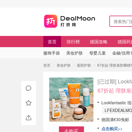
首页
排行榜
德国攻略
德国药
服饰手袋
美妆护肤
母婴儿童
金融/信用
首页
美妆护肤
面部护肤
67折起 理肤泉防晒精华€
[已过期]
Loo
67折起 理肤泉
Lookfantast
LFEXDEALM
德国满€30免邮
点击购买>>
去购买