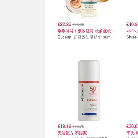
€22.26
€40.
€33.35
刚刚补货！极致轻薄 妆前底妆！
=6个
Eucerin 超轻盈防晒精华 30ml
€19.19
€26.
€28.75
无油配方 不搓泥