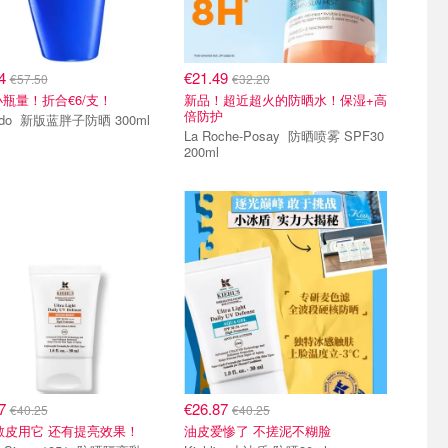
94
€21.49
€57.50
€32.20
小瓶量！折合€6/支！
新品！超近超火的防晒水！保湿+高
倍防护
Shiseido 新版蓝胖子防晒 300ml
La Roche-Posay 防晒喷雾 SPF30
200ml
87
€26.87
€40.25
€40.25
干皮 敏皮用它 还有提亮效果！
油皮爱惨了 不搓泥不糊脸