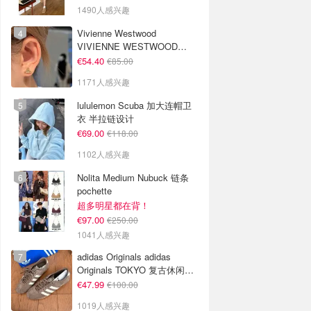
1490人感兴趣
Vivienne Westwood
VIVIENNE WESTWOOD
Nano Solitaire 耳环
€54.40
€85.00
1171人感兴趣
lululemon Scuba 加大连帽卫
衣 半拉链设计
€69.00
€118.00
1102人感兴趣
Nolita Medium Nubuck 链条
pochette
超多明星都在背！
€97.00
€250.00
1041人感兴趣
adidas Originals adidas
Originals TOKYO 复古休闲鞋
深棕色
€47.99
€100.00
1019人感兴趣