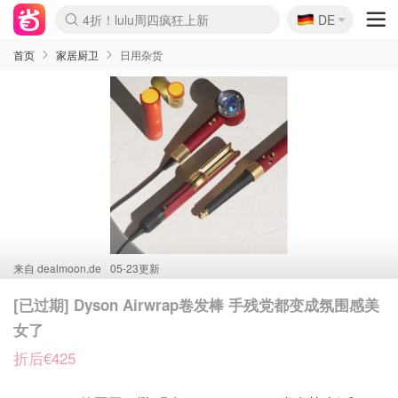
🇩🇪
4折！lulu周四疯狂上新
DE
Boticinal 夏促开抢！
还没结束！&OtherStories大促
Joybuy变相75折 随时失效
速领！Stanley独家85折
疑似霸哥！Camper额外叠85折
Zalando 奥莱闪促！每日更新
Moncler反季囤！5折起+叠9折
Coach Brooklyn仅€192
首页
家居厨卫
日用杂货
来自
dealmoon.de
05-23更新
[已过期] Dyson Airwrap卷发棒 手残党都变成氛围感美
女了
折后€425