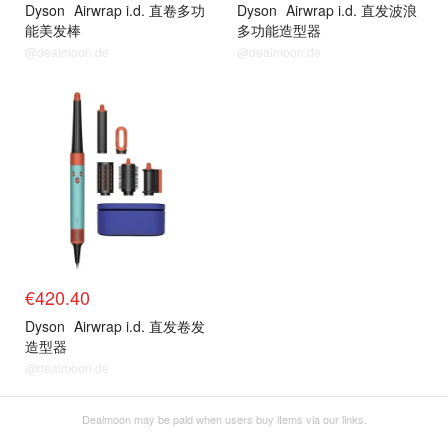
Dyson
Airwrap i.d. 直卷多功
Dyson
Airwrap i.d. 直发波浪
能美发棒
多功能造型器
@dealmoon.de
@dealmoon.de
€420.40
Dyson
Airwrap i.d. 直发卷发
造型器
@dealmoon.de
Dealmoon may be paid when users buy items via our links.