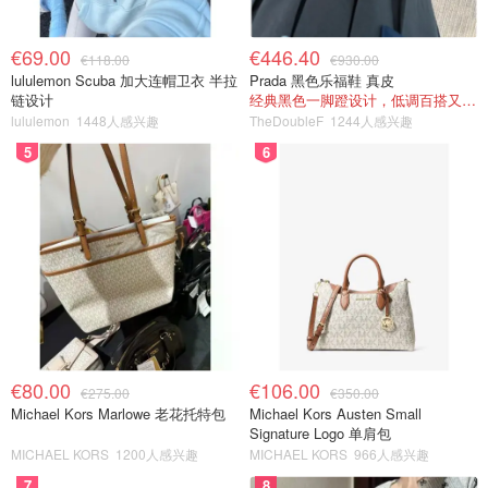
€69.00
€446.40
€118.00
€930.00
lululemon Scuba 加大连帽卫衣 半拉
Prada 黑色乐福鞋 真皮
链设计
经典黑色一脚蹬设计，低调百搭又高级
lululemon
1448人感兴趣
TheDoubleF
1244人感兴趣
5
6
€80.00
€106.00
€275.00
€350.00
Michael Kors Marlowe 老花托特包
Michael Kors Austen Small
Signature Logo 单肩包
MICHAEL KORS
1200人感兴趣
MICHAEL KORS
966人感兴趣
7
8