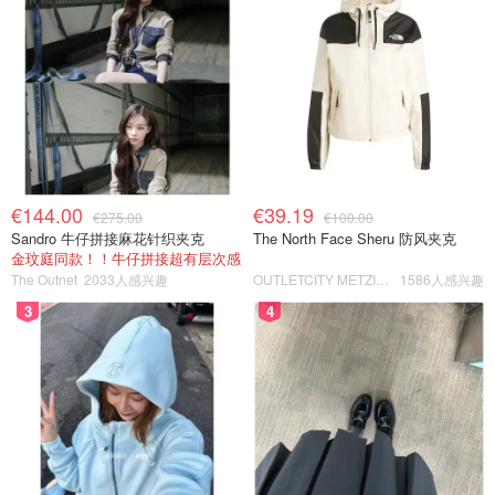
€144.00
€39.19
€275.00
€100.00
Sandro 牛仔拼接麻花针织夹克
The North Face Sheru 防风夹克
金玟庭同款！！牛仔拼接超有层次感
The Outnet
2033人感兴趣
OUTLETCITY METZINGEN
1586人感兴趣
3
4