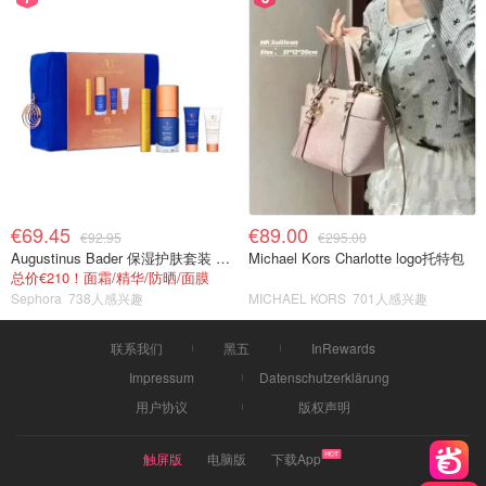
€69.45
€89.00
€92.95
€295.00
Augustinus Bader 保湿护肤套装 TFC8®
Michael Kors Charlotte logo托特包
总价€210！面霜/精华/防晒/面膜
Sephora
738人感兴趣
MICHAEL KORS
701人感兴趣
联系我们
黑五
InRewards
Impressum
Datenschutzerklärung
用户协议
版权声明
触屏版
电脑版
下载App