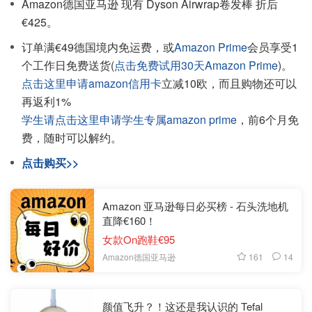
Amazon德国亚马逊 现有 Dyson Airwrap卷发棒 折后
€425。
订单满€49德国境内免运费，或
Amazon Prime
会员享受1
个工作日免费送货(
点击免费试用30天Amazon Prime
)。
点击这里申请amazon信用卡
立减10欧，而且购物还可以
再返利1%
学生请点击这里申请学生专属amazon prime
，前6个月免
费，随时可以解约。
点击购买>>
Amazon 亚马逊每日必买榜 - 石头洗地机
直降€160！
女款On跑鞋€95
161
14
Amazon德国亚马逊
颜值飞升？！这还是我认识的 Tefal