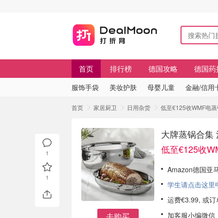
首页
排行榜
德国攻略
德国药
服饰手袋
美妆护肤
母婴儿童
金融/信用
首页
家居厨卫
日用杂货
低至€125收WMF电
大牌蒸锅合集 
低至€125收
1
Amazon德国亚
1
学生请点击这里申请
运费€3.99, 
加客服小编微信
去购买