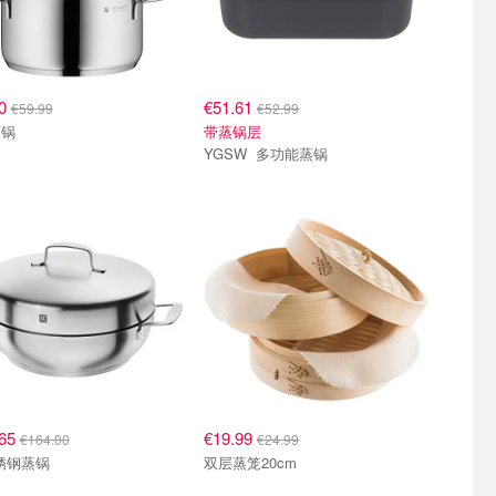
90
€51.61
€59.99
€52.99
蒸锅
带蒸锅层
YGSW 多功能蒸锅
.65
€19.99
€164.00
€24.99
不锈钢蒸锅
双层蒸笼20cm