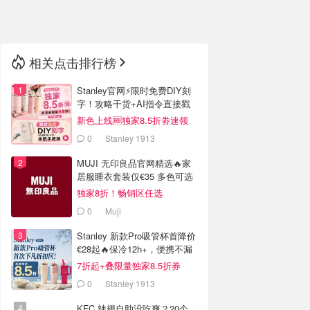
🇳🇿
新西兰
相关点击排行榜
Stanley官网⚡️限时免费DIY刻
字！攻略干货+AI指令直接戳
新色上线🆓独家8.5折劵速领
0
Stanley 1913
MUJI 无印良品官网精选🔥家
居服睡衣套装仅€35 多色可选
独家8折！畅销区任选
0
Muji
Stanley 新款Pro吸管杯首降价
€28起🔥保冷12h+，便携不漏
水
7折起+叠限量独家8.5折券
0
Stanley 1913
KFC 辣翅自助没吃爽？20个