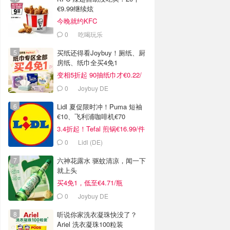
€9.99继续炫
今晚就约KFC
0
吃喝玩乐
买纸还得看Joybuy！厕纸、厨
房纸、纸巾全买4免1
变相5折起 90抽纸巾才€0.22/
包
0
Joybuy DE
Lidl 夏促限时冲！Puma 短袖
€10、飞利浦咖啡机€70
3.4折起！Tefal 煎锅€16.99/件
0
Lidl (DE)
六神花露水 驱蚊清凉，闻一下
就上头
买4免1，低至€4.71/瓶
0
Joybuy DE
听说你家洗衣凝珠快没了？
Ariel 洗衣凝珠100粒装