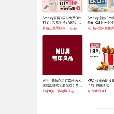
Stanley官网⚡️限时免费DIY
Stanley 新款Pr
刻字！攻略干货+AI指令直
降价 €28起🔥保冷
接戳
便携不漏水
新色上线🆓独家8.5折劵速领
7折起+叠限量独家
MUJI 无印良品官网精选🔥
KFC 辣翅自助没
家居服睡衣套装仅€35 多色
个€9.99继续炫
可选
独家8折！畅销区任选
今晚就约KFC