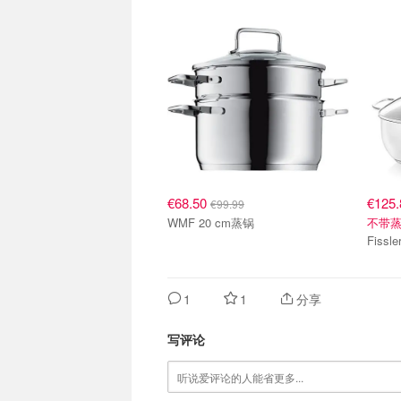
€68.50
€125
€99.99
WMF 20 cm蒸锅
不带
1
1
分享
写评论