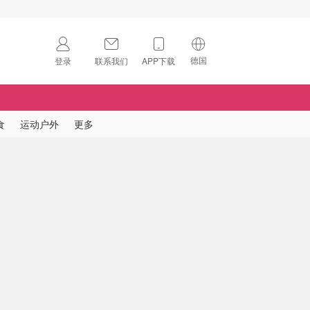
德国
登录
联系我们
APP下载
🇺🇸
美国
🇨🇳
中国
食
运动户外
更多
🇨🇦
加拿大
扫码下载 App
🇬🇧
英国
Download on the
App Store
🇩🇪
德国
Download the
Android App
🇫🇷
法国
🇮🇹
意大利
🇦🇺
澳洲