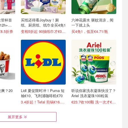
o吸管杯首
买纸还得看Joybuy！厕
六神花露水 驱蚊清凉，闻
12h+，
纸、厨房纸、纸巾全买4免1
一下就上头
8.5折券
变相5折起 90抽纸巾才€0.22/包
买4免1，低至€4.71/瓶
吃爽？20
Lidl 夏促限时冲！Puma 短
听说你家洗衣凝珠快没了？
袖€10、飞利浦咖啡机€70
Ariel 洗衣凝珠100粒装
3.4折起！Tefal 煎锅€16.99/件
€23.7收100颗 洗一次才€0.23
展开更多