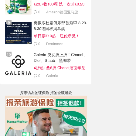
€23.7收100颗 洗一次才€0.23
0
Amazon德国亚马逊
樊振东杜塞俱乐部首秀💥 8.29-
8.30德国杯揭幕战
单日票€19起，纽伦堡见！
0
Dealmoon
Galeria 突发折上折！Chanel、
Dior、Staub、黑绷带
4折起+叠8折 Chanel洁面罕见
€43
0
Galeria
探亲访友签证保险 拒签全额退款