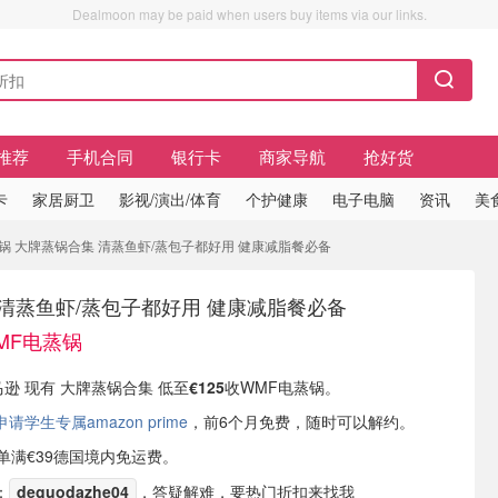
Dealmoon may be paid when users buy items via our links.
推荐
手机合同
银行卡
商家导航
抢好货
卡
家居厨卫
影视/演出/体育
个护健康
电子电脑
资讯
美
蒸锅 大牌蒸锅合集 清蒸鱼虾/蒸包子都好用 健康减脂餐必备
清蒸鱼虾/蒸包子都好用 健康减脂餐必备
WMF电蒸锅
马逊 现有 大牌蒸锅合集 低至
€125
收WMF电蒸锅。
学生专属amazon prime
，前6个月免费，随时可以解约。
或订单满€39德国境内免运费。
：
deguodazhe04
，答疑解难，要热门折扣来找我