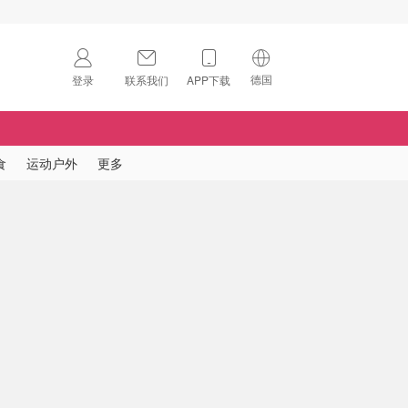
德国
登录
联系我们
APP下载
🇺🇸
美国
🇨🇳
中国
食
运动户外
更多
🇨🇦
加拿大
扫码下载 App
🇬🇧
英国
Download on the
App Store
🇩🇪
德国
Download the
Android App
🇫🇷
法国
🇮🇹
意大利
🇦🇺
澳洲