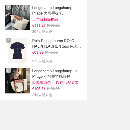
Longchamp Longchamp Le
Pliage 大号手提包
上学背超级能装
€111.27
€160.65
367人感兴趣
Polo Ralph Lauren POLO
RALPH LAUREN 深蓝色珠地
布 Polo衫
€63.99
€145.00
315人感兴趣
Longchamp Longchamp Le
Pliage 小号拉链托特包
经典纸白色 可以自己配肩带
€105.31
€136.85
240人感兴趣