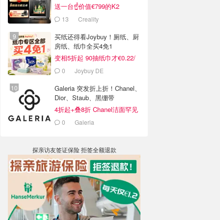
送一台☝️价值€799的K2
Combo！
13
Creality
买纸还得看Joybuy！厕纸、厨
房纸、纸巾全买4免1
变相5折起 90抽纸巾才€0.22/
包
0
Joybuy DE
Galeria 突发折上折！Chanel、
Dior、Staub、黑绷带
4折起+叠8折 Chanel洁面罕见
€43
0
Galeria
探亲访友签证保险 拒签全额退款