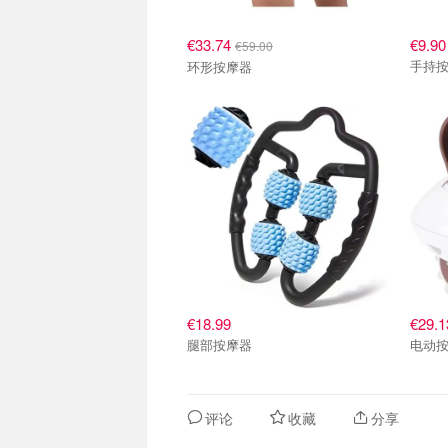
€33.74
€9.90
€59.00
手持
环形按摩器
€18.99
€29.1
腿部按摩器
电动
评论
收藏
分享