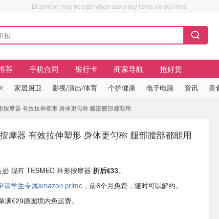
Dealmoon may be paid when users buy items via our links.
推荐
手机合同
银行卡
商家导航
抢好货
卡
家居厨卫
影视/演出/体育
个护健康
电子电脑
资讯
美
D 环形按摩器 有效拉伸塑形 身体更匀称 腿部腰部都能用
环形按摩器 有效拉伸塑形 身体更匀称 腿部腰部都能用
马逊 现有 TESMED 环形按摩器
折后€33
。
学生专属amazon prime
，前6个月免费，随时可以解约。
或订单满€29德国境内免运费。