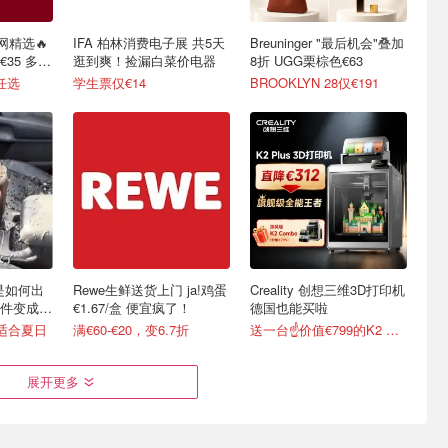
网精选🔥
IFA 柏林消费电子展 共5天
Breuninger "最后机会"叠加
35 多色
逛到爽！捡漏白菜价电器
8折 UGG栗棕色€63
任选
学生票仅€14
BROOKLYN 28仅€191
y是如何出
Rewe生鲜送货上门 ja!鸡蛋
Creality 创想三维3D打印机
件变成顶
€1.67/盒 便宜疯了！
德国也能买啦
超适合夏日
满€60-€20，变6.7折
送一台☝️价值€799的K2 Combo！
展开更多