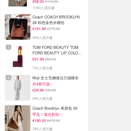
€58.00
€115.00
1060人感兴趣
Coach COACH BROOKLYN
28 棕色金色水桶包
€191.99
€375.00
948人感兴趣
TOM FORD BEAUTY TOM
FORD BEAUTY LIP COLOR
SATIN MATTE 裸玫瑰口红
€31.99
€63.00
700人感兴趣
Muji 女士无侧缝法兰绒睡衣
共4色可选~
€39.96
€49.95
696人感兴趣
Coach Brooklyn 单肩包 39
罕见！首次折扣！
€190.00
€475.00
386人感兴趣