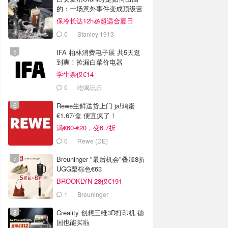
的：一场意外事件变成顶级营
销案例
保冷长达12h🧊超适合夏日
0
Stanley 1913
IFA 柏林消费电子展 共5天逛
到爽！捡漏白菜价电器
学生票仅€14
0
吃喝玩乐
Rewe生鲜送货上门 ja!鸡蛋
€1.67/盒 便宜疯了！
满€60-€20，变6.7折
0
Rewe (DE)
Breuninger "最后机会"叠加8折
UGG栗棕色€63
BROOKLYN 28仅€191
1
Breuninger
Creality 创想三维3D打印机 德
国也能买啦