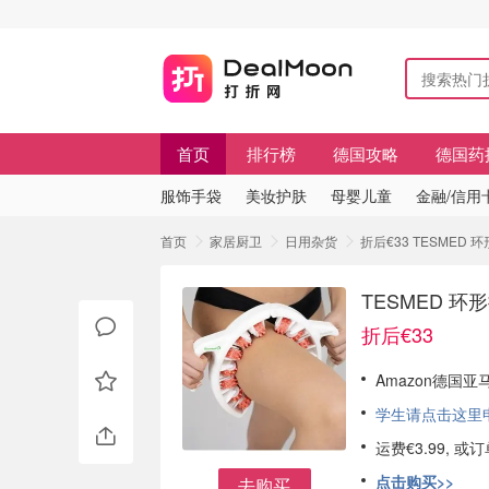
首页
排行榜
德国攻略
德国药
服饰手袋
美妆护肤
母婴儿童
金融/信用
首页
家居厨卫
日用杂货
折后€33 TESME
TESMED 
折后€33
Amazon德国亚
学生请点击这里申请
运费€3.99, 
点击购买>>
去购买