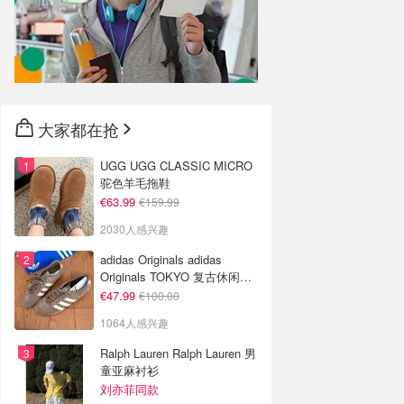
大家都在抢
UGG UGG CLASSIC MICRO
驼色羊毛拖鞋
€63.99
€159.99
2030人感兴趣
adidas Originals adidas
Originals TOKYO 复古休闲鞋
深棕色
€47.99
€100.00
1064人感兴趣
Ralph Lauren Ralph Lauren 男
童亚麻衬衫
刘亦菲同款