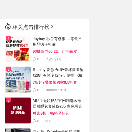
🇳🇿
新西兰
相关点击排行榜
Joybuy 秒杀有点狠… 零食日
用品疯狂捡漏
90抽纸巾€0.22、红油面皮
€0.99
0
Joybuy DE
Stanley 新款Pro吸管杯首降价
€28起🔥保冷12h+，便携不漏
水
7折起+叠限量独家8.5折券
0
Stanley 1913
MUJI 无印良品官网精选🔥家
居服睡衣套装仅€35 多色可选
独家8折！畅销区任选
0
Muji
白女爱用Stanley是如何出圈