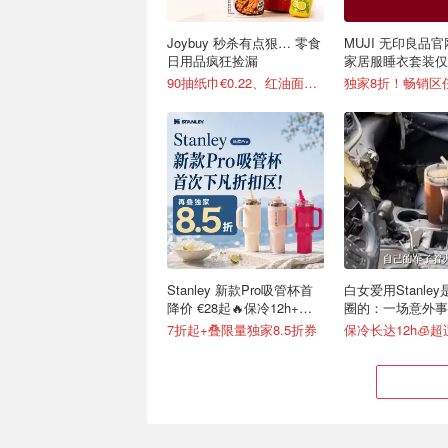
Joybuy 秒杀有点狠… 零食
MUJI 无印良品官
日用品疯狂捡漏
家居服睡衣套装仅€
可选
90抽纸巾€0.22、红油面皮€0.99
独家8折！畅销区
Stanley 新款Pro吸管杯首
白女爱用Stanle
降价 €28起🔥保冷12h+，
圈的：一场意外事
便携不漏水
级营销案例
7折起+叠限量独家8.5折券
保冷长达12h🧊