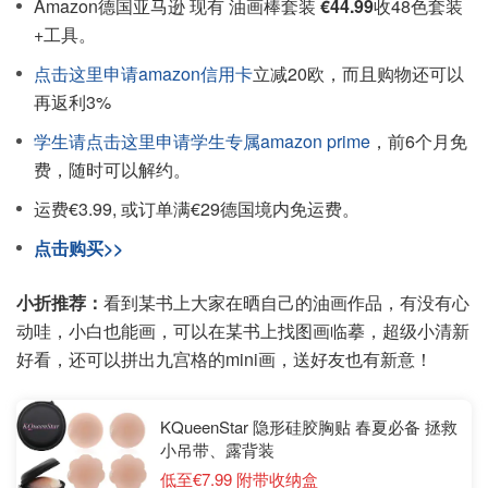
Amazon德国亚马逊 现有 油画棒套装
€44.99
收48色套装
+工具。
点击这里申请amazon信用卡
立减20欧，而且购物还可以
再返利3%
学生请点击这里申请学生专属amazon prime
，前6个月免
费，随时可以解约。
运费€3.99, 或订单满€29德国境内免运费。
点击购买>>
小折推荐：
看到某书上大家在晒自己的油画作品，有没有心
动哇，小白也能画，可以在某书上找图画临摹，超级小清新
好看，还可以拼出九宫格的mini画，送好友也有新意！
KQueenStar 隐形硅胶胸贴 春夏必备 拯救
小吊带、露背装
低至€7.99 附带收纳盒