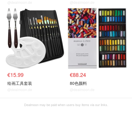
@dealmoon.de
@dealmoon.de
€15.99
€88.24
绘画工具套装
80色颜料
@dealmoon.de
@dealmoon.de
Dealmoon may be paid when users buy items via our links.