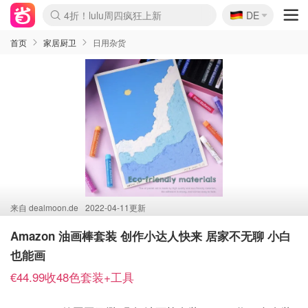
🇩🇪
4折！lulu周四疯狂上新
DE
Boticinal 夏促开抢！
还没结束！&OtherStories大促
Joybuy变相75折 随时失效
速领！Stanley独家85折
疑似霸哥！Camper额外叠85折
Zalando 奥莱闪促！每日更新
Moncler反季囤！5折起+叠9折
Coach Brooklyn仅€192
首页
家居厨卫
日用杂货
来自
dealmoon.de
2022-04-11更新
Amazon 油画棒套装 创作小达人快来 居家不无聊 小白
也能画
€44.99收48色套装+工具