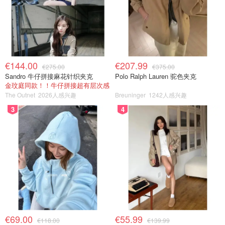
€144.00
€207.99
€275.00
€375.00
Sandro 牛仔拼接麻花针织夹克
Polo Ralph Lauren 驼色夹克
金玟庭同款！！牛仔拼接超有层次感
The Outnet
2026人感兴趣
Breuninger
1242人感兴趣
3
4
€69.00
€55.99
€118.00
€139.99