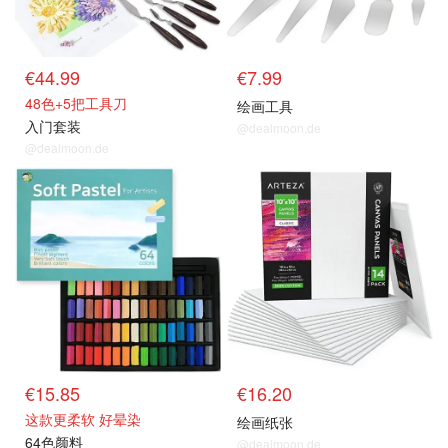
€44.99
€7.99
48色+5把工具刀
绘画工具
入门套装
@dealmoon.de
@dealmoon.de
€15.85
€16.20
这款更柔软 好晕染
绘画纸张
64色颜料
@dealmoon.de