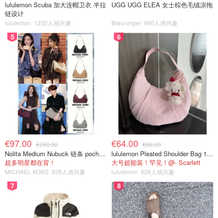
lululemon Scuba 加大连帽卫衣 半拉
UGG UGG ELEA 女士棕色毛绒凉拖
链设计
lululemon
1232人感兴趣
Breuninger
940人感兴趣
5
6
€97.00
€64.00
€250.00
€88.00
Nolita Medium Nubuck 链条 pochette
lululemon Pleated Shoulder Bag 10L 单肩包
超多明星都在背！
大号超能装！罕见！@- Scarlett
MICHAEL KORS
928人感兴趣
lululemon
926人感兴趣
7
8