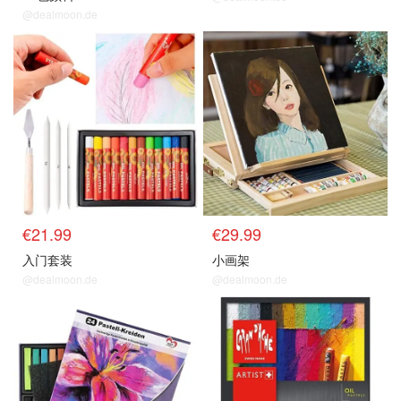
@dealmoon.de
€21.99
€29.99
入门套装
小画架
@dealmoon.de
@dealmoon.de