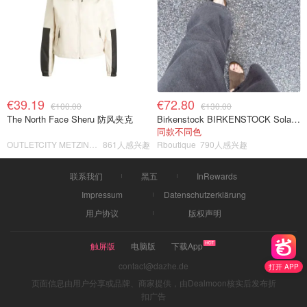
€39.19
€72.80
€100.00
€130.00
The North Face Sheru 防风夹克
Birkenstock BIRKENSTOCK Solana 麂皮皮革凉拖
同款不同色
OUTLETCITY METZINGEN
861人感兴趣
Rboutique
790人感兴趣
联系我们
黑五
InRewards
Impressum
Datenschutzerklärung
用户协议
版权声明
触屏版
电脑版
下载App
contact@dazhe.de
打开 APP
页面信息由用户分享或品牌、商家提供，由Dealmoon核实后发布折
扣广告