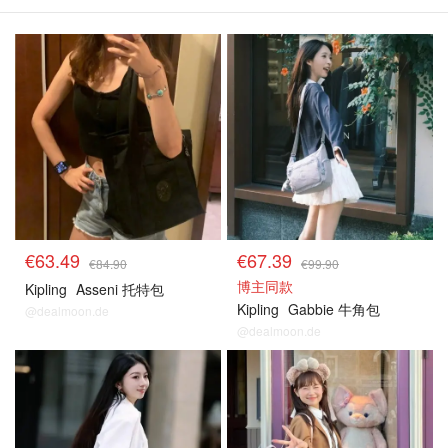
€63.49
€67.39
€84.90
€99.90
博主同款
Kipling
Asseni 托特包
Kipling
Gabbie 牛角包
@dealmoon.de
@dealmoon.de