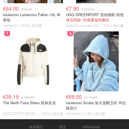
€64.00
€7.90
€88.00
€129.95
lululemon Lululemon Falten 10L 单
UGG GREENPORT 室内拖鞋 棕色
肩包
肯豆同款~目前黄金码都在
lululemon
1376人感兴趣
Zalando Lounge (DE)
1304人感兴趣
7
8
€39.19
€69.00
€100.00
€118.00
The North Face Sheru 防风夹克
lululemon Scuba 加大连帽卫衣 半拉
链设计
OUTLETCITY METZINGEN
1284人感兴趣
lululemon
1145人感兴趣
联系我们
黑五
InRewards