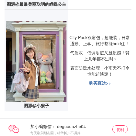
图源@最最美丽聪明的蝴蝶公主
City Pack双肩包，超能装，日常
通勤、上学、旅行都能hold住！
气质灰，低调耐脏又显质感！背
上几年都不过时~
表面防泼水处理，小雨天不打伞
也能超淡定！
购买直达>>
图源@小猴子
加小编微信：
复制
每天刷刷朋友圈，精华折扣不漏掉