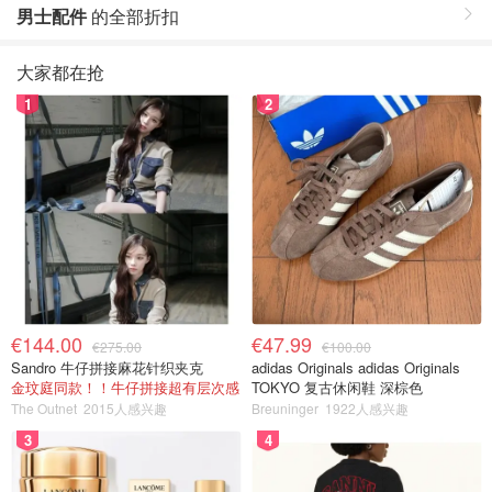
男士配件
的全部折扣
大家都在抢
1
2
€144.00
€47.99
€275.00
€100.00
Sandro 牛仔拼接麻花针织夹克
adidas Originals adidas Originals
金玟庭同款！！牛仔拼接超有层次感
TOKYO 复古休闲鞋 深棕色
The Outnet
2015人感兴趣
Breuninger
1922人感兴趣
3
4