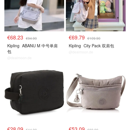
€68.23
€69.79
€94.90
€109.90
Kipling
ABANU M 中号单肩
Kipling
City Pack 双肩包
包
@dealmoon.de
@dealmoon.de
€28.09
€53.09
€44.90
€69.90