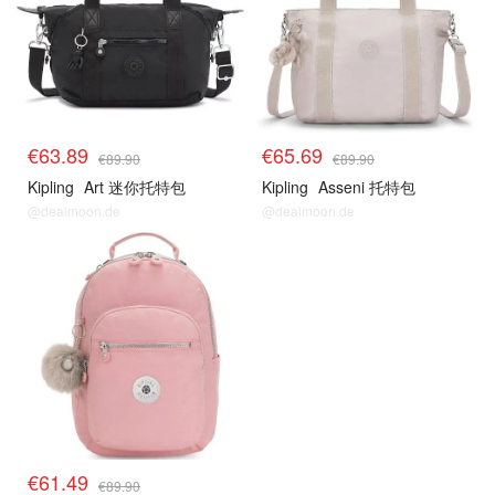
€63.89
€65.69
€89.90
€89.90
Kipling
Art 迷你托特包
Kipling
Asseni 托特包
@dealmoon.de
@dealmoon.de
€61.49
€89.90