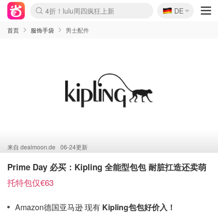
🇩🇪
4折！lulu周四疯狂上新
DE
Boticinal 夏促开抢！
还没结束！&OtherStories大促
Joybuy变相75折 随时失效
速领！Stanley独家85折
疑似霸哥！Camper额外叠85折
Zalando 奥莱闪促！每日更新
Moncler反季囤！5折起+叠9折
Coach Brooklyn仅€192
首页
服饰手袋
男士配件
来自
dealmoon.de
06-24更新
Prime Day 必买：Kipling 全能型包包 耐脏扛造还卖萌
托特包仅€63
Amazon德国亚马逊 现有
Kipling包包好价入！