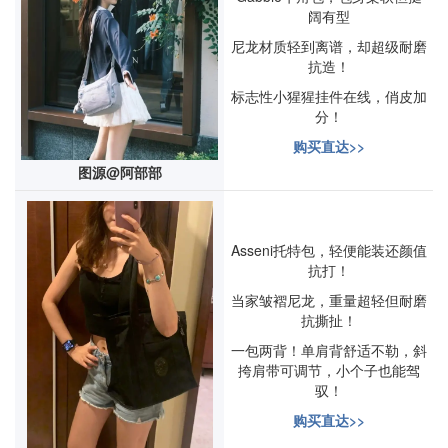
阔有型
尼龙材质轻到离谱，却超级耐磨
抗造！
标志性小猩猩挂件在线，俏皮加
分！
购买直达>>
图源@阿部部
Asseni托特包，轻便能装还颜值
抗打！
当家皱褶尼龙，重量超轻但耐磨
抗撕扯！
一包两背！单肩背舒适不勒，斜
挎肩带可调节，小个子也能驾
驭！
购买直达>>