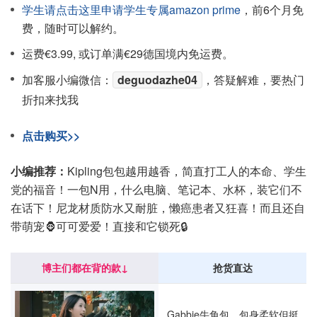
学生请点击这里申请学生专属amazon prime
，前6个月免
费，随时可以解约。
运费€3.99, 或订单满€29德国境内免运费。
加客服小编微信：
deguodazhe04
，答疑解难，要热门
折扣来找我
点击购买>>
小编推荐：
Kipling包包越用越香，简直打工人的本命、学生
党的福音！一包N用，什么电脑、笔记本、水杯，装它们不
在话下！尼龙材质防水又耐脏，懒癌患者又狂喜！而且还自
带萌宠🦍可可爱爱！直接和它锁死🔒
博主们都在背的款↓
抢货直达
Gabbie牛角包，包身柔软但挺