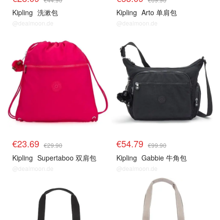
Kipling
洗漱包
Kipling
Arto 单肩包
@dealmoon.de
@dealmoon.de
€23.69
€54.79
€29.90
€99.90
Kipling
Supertaboo 双肩包
Kipling
Gabbie 牛角包
@dealmoon.de
@dealmoon.de