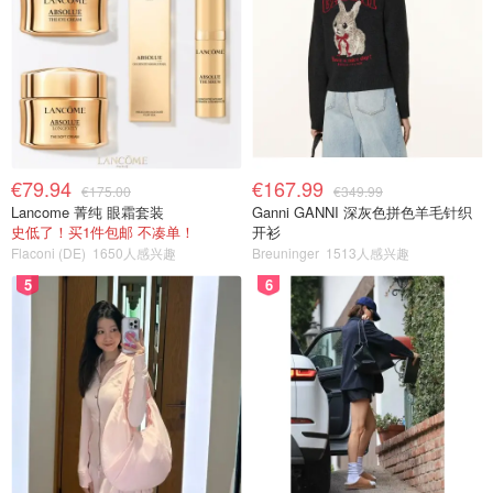
€79.94
€167.99
€175.00
€349.99
Lancome 菁纯 眼霜套装
Ganni GANNI 深灰色拼色羊毛针织
史低了！买1件包邮 不凑单！
开衫
Flaconi (DE)
1650人感兴趣
Breuninger
1513人感兴趣
5
6