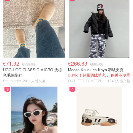
€71.92
€266.63
€159.99
€695.00
UGG UGG CLASSIC MICRO 浅棕
Moose Knuckles Koya 羽绒夹克 黑色
色毛绒拖鞋
仅剩xl！轻量羽绒填充， 保暖不厚重
Breuninger
2011人感兴趣
OUTLETCITY METZINGEN
1840人感兴趣
3
4