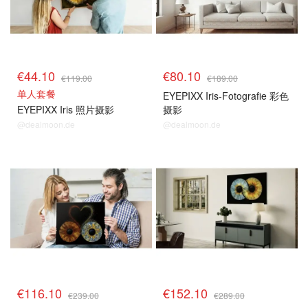
€44.10
€80.10
€119.00
€189.00
单人套餐
EYEPIXX Iris-Fotografie 彩色
EYEPIXX Iris 照片摄影
摄影
@dealmoon.de
@dealmoon.de
€116.10
€152.10
€239.00
€289.00