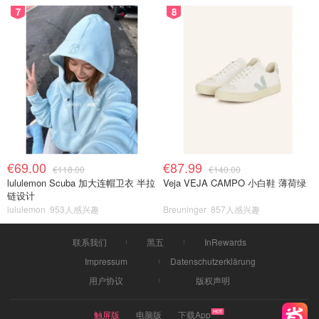
7
8
€69.00
€87.99
€118.00
€140.00
lululemon Scuba 加大连帽卫衣 半拉
Veja VEJA CAMPO 小白鞋 薄荷绿
链设计
lululemon
953人感兴趣
Breuninger
857人感兴趣
联系我们
黑五
InRewards
Impressum
Datenschutzerklärung
用户协议
版权声明
触屏版
电脑版
下载App