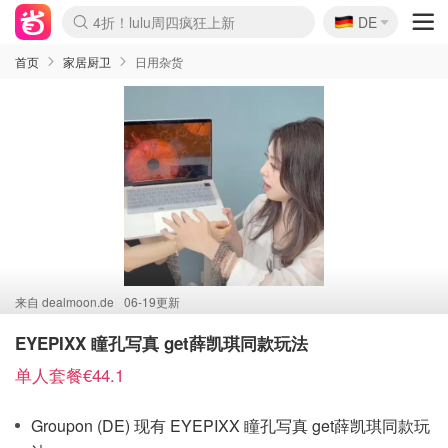
🇩🇪
4折！lulu周四疯狂上新
DE
Boticinal 夏促开抢！
还没结束！&OtherStories大促
Joybuy变相75折 随时失效
速领！Stanley独家85折
疑似霸哥！Camper额外叠85折
Zalando 奥莱闪促！每日更新
Moncler反季囤！5折起+叠9折
Coach Brooklyn仅€192
首页
家居厨卫
日用杂货
来自
dealmoon.de
06-19更新
EYEPIXX 瞳孔写真 get薛凯琪同款玩法
单人套餐€44.1
Groupon (DE) 现有 EYEPIXX 瞳孔写真 get薛凯琪同款玩