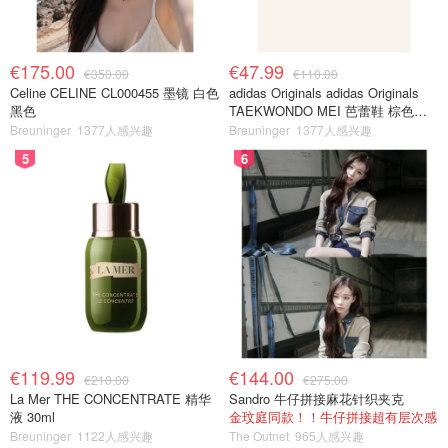
€175.00
€47.99
€350.00
€110.00
Celine CELINE CL000455 墨镜 白色
adidas Originals adidas Originals
黑色
TAEKWONDO MEI 芭蕾鞋 棕色米
色
Breuninger
1377人感兴趣
Breuninger
1377人感兴趣
5
6
€119.99
€144.00
€210.00
€275.00
La Mer THE CONCENTRATE 精华
Sandro 牛仔拼接麻花针织夹克
液 30ml
金玟庭同款！！牛仔拼接超有层次感
Breuninger
1122人感兴趣
The Outnet
965人感兴趣