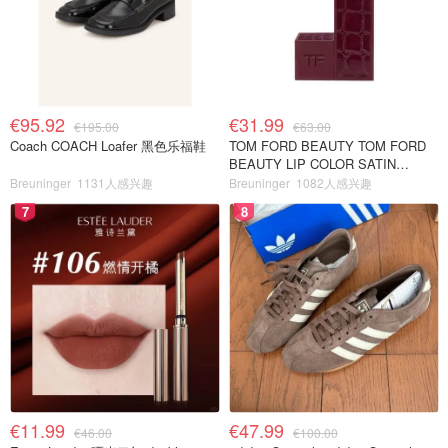
€95.92
€31.99
€195.00
€63.00
Coach COACH Loafer 黑色乐福鞋
TOM FORD BEAUTY TOM FORD
BEAUTY LIP COLOR SATIN
MATTE 裸玫瑰口红
Breuninger
1131人感兴趣
Breuninger
1082人感兴趣
7
8
€11.99
€47.99
€46.00
€100.00