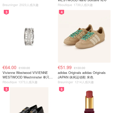
Breuninger
2023人感兴趣
Rboutique
1739人感兴趣
3
4
€64.00
€51.99
€100.00
€130.00
Vivienne Westwood VIVIENNE
adidas Originals adidas Originals
WESTWOOD Westminster 单只耳
JAPAN 休闲运动鞋 米色
环
Rboutique
1373人感兴趣
Breuninger
1214人感兴趣
5
6