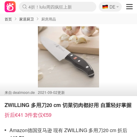
🇩🇪
4折！lulu周四疯狂上新
DE
Boticinal 夏促开抢！
还没结束！&OtherStories大促
Joybuy变相75折 随时失效
速领！Stanley独家85折
疑似霸哥！Camper额外叠85折
Zalando 奥莱闪促！每日更新
Moncler反季囤！5折起+叠9折
Coach Brooklyn仅€192
首页
家居厨卫
厨房用品
来自
dealmoon.de
2021-09-02更新
ZWILLING 多用刀20 cm 切菜切肉都好用 自重轻好掌握
折后€41 3件套仅€59
Amazon德国亚马逊 现有 ZWILLING 多用刀20 cm 折后