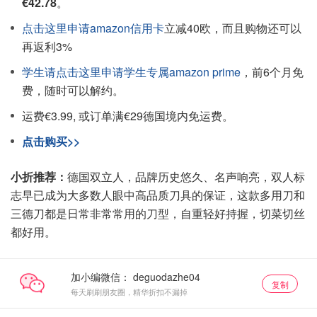
€42.78
。
点击这里申请amazon信用卡
立减40欧，而且购物还可以
再返利3%
学生请点击这里申请学生专属amazon prime
，前6个月免
费，随时可以解约。
运费€3.99, 或订单满€29德国境内免运费。
点击购买>>
小折推荐：
德国双立人，品牌历史悠久、名声响亮，双人标
志早已成为大多数人眼中高品质刀具的保证，这款多用刀和
三德刀都是日常非常常用的刀型，自重轻好持握，切菜切丝
都好用。
加小编微信：
复制
每天刷刷朋友圈，精华折扣不漏掉