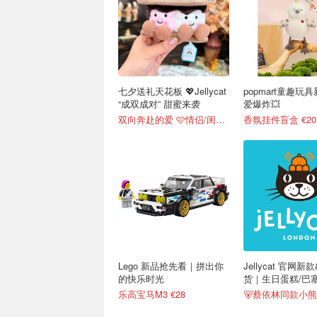
七夕送礼天花板 💖Jellycat
popmart童趣玩
“成双成对” 甜蜜来袭
爱爆炸💥
双向奔赴的爱 🩷情侣/闺蜜送礼
香氛挂件盲盒 €20
Lego 新品抢先看｜拼出你
Jellycat 官网
的快乐时光
货｜生日蛋糕/巴
空龙
乐高宝马M3 €28
🐻蔡依林同款小熊