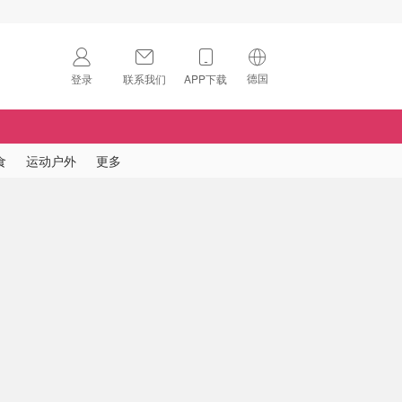
德国
登录
联系我们
APP下载
🇺🇸
美国
🇨🇳
中国
食
运动户外
更多
🇨🇦
加拿大
扫码下载 App
🇬🇧
英国
Download on the
App Store
🇩🇪
德国
Download the
Android App
🇫🇷
法国
🇮🇹
意大利
🇦🇺
澳洲