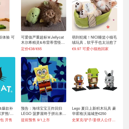
具新体验 可
可爱值严重超标🚨Jellycat
萌到犯规！NICI睡篮小猫毛
木尔希精灵&布雷蒂雪怪上
绒玩具，软乎乎也太治愈了
线
定价€38/€65
€9.97 可爱小猫抱回家
新款&爆款补
预告：海绵宝宝王炸回归
Lego 夏日上新积木玩具 豪
塞罗熊/天
LEGO 菠萝屋终于拼出来
华霍格沃滋城堡€250
了！
包 开售
提前预售 9/1上市
史莱克/驴子/姜饼人公仔€25