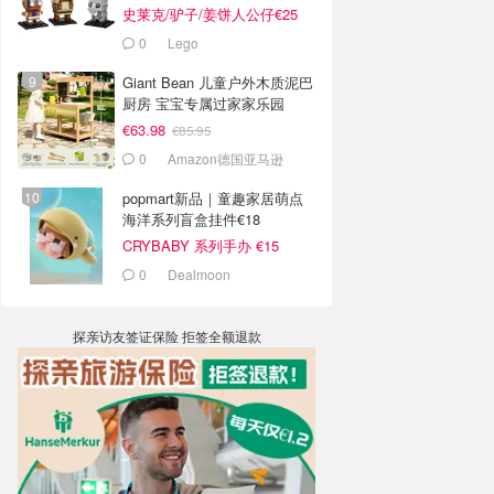
史莱克/驴子/姜饼人公仔€25
0
Lego
Giant Bean 儿童户外木质泥巴
厨房 宝宝专属过家家乐园
€63.98
€85.95
0
Amazon德国亚马逊
popmart新品｜童趣家居萌点
海洋系列盲盒挂件€18
CRYBABY 系列手办 €15
0
Dealmoon
探亲访友签证保险 拒签全额退款