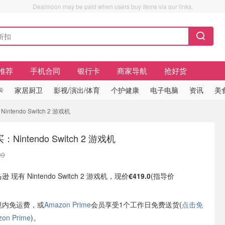
Dealmoon may be paid when users buy items via our links.
推荐
手机合同
银行卡
商家导航
抢好货
卡
家居厨卫
影视/演出/体育
个护健康
电子电脑
资讯
美
Nintendo Switch 2 游戏机
买：Nintendo Switch 2 游戏机
99
 现有 Nintendo Switch 2 游戏机，现价
€419.0
(指导价
境内免运费，或
Amazon Prime
会员享受1个工作日免费送货(
点击免
n Prime
)。