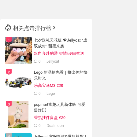
🇳🇿
新西兰
相关点击排行榜
七夕送礼天花板 💖Jellycat “成
双成对” 甜蜜来袭
双向奔赴的爱 🩷情侣/闺蜜送
礼
0
Jellycat
Lego 新品抢先看｜拼出你的快
乐时光
乐高宝马M3 €28
0
Lego
popmart童趣玩具新体验 可爱
爆炸💥
香氛挂件盲盒 €20
0
Dealmoon
Jellycat 官网新款&爆款补货｜