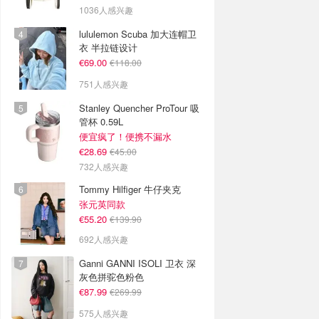
1036人感兴趣
lululemon Scuba 加大连帽卫
衣 半拉链设计
€69.00
€118.00
751人感兴趣
Stanley Quencher ProTour 吸
管杯 0.59L
便宜疯了！便携不漏水
€28.69
€45.00
732人感兴趣
Tommy Hilfiger 牛仔夹克
张元英同款
€55.20
€139.90
692人感兴趣
Ganni GANNI ISOLI 卫衣 深
灰色拼驼色粉色
€87.99
€269.99
575人感兴趣