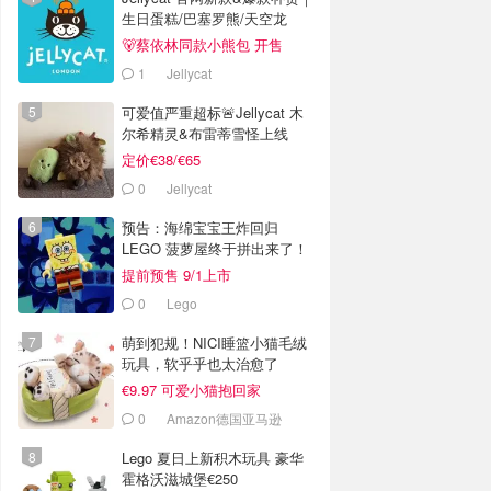
生日蛋糕/巴塞罗熊/天空龙
🐻蔡依林同款小熊包 开售
1
Jellycat
可爱值严重超标🚨Jellycat 木
尔希精灵&布雷蒂雪怪上线
定价€38/€65
0
Jellycat
预告：海绵宝宝王炸回归
LEGO 菠萝屋终于拼出来了！
提前预售 9/1上市
0
Lego
萌到犯规！NICI睡篮小猫毛绒
玩具，软乎乎也太治愈了
€9.97 可爱小猫抱回家
0
Amazon德国亚马逊
Lego 夏日上新积木玩具 豪华
霍格沃滋城堡€250