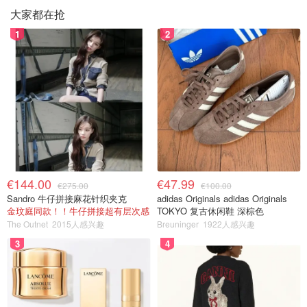
大家都在抢
1
2
€144.00
€47.99
€275.00
€100.00
Sandro 牛仔拼接麻花针织夹克
adidas Originals adidas Originals
金玟庭同款！！牛仔拼接超有层次感
TOKYO 复古休闲鞋 深棕色
The Outnet
2015人感兴趣
Breuninger
1922人感兴趣
3
4