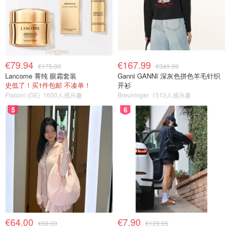
€79.94
€167.99
€175.00
€349.99
Lancome 菁纯 眼霜套装
Ganni GANNI 深灰色拼色羊毛针织
史低了！买1件包邮 不凑单！
开衫
Flaconi (DE)
1650人感兴趣
Breuninger
1513人感兴趣
5
6
€64.00
€7.90
€88.00
€129.95