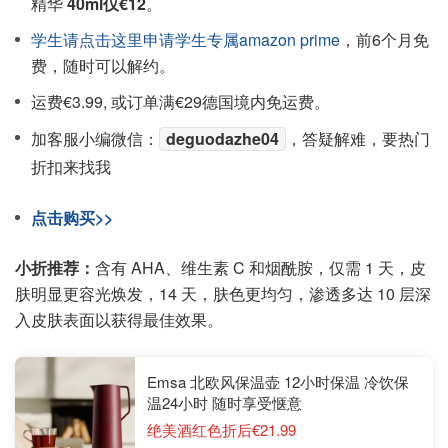
精华
40ml仅€12
。
学生请点击这里申请学生专属amazon prime
，前6个月免
费，随时可以解约。
运费€3.99, 或订单满€29德国境内免运费。
加客服小编微信：
deguodazhe04
，答疑解难，要热门
折扣来找我
点击购买>>
小折推荐：
含有 AHA、维生素 C 和烟酰胺，仅需 1 天，皮
肤明显更容光焕发，14 天，肤色更均匀，渗透多达 10 层深
入皮肤表面以获得最佳效果。
Emsa 北欧风保温壶 12小时保温 冷饮保
温24小时 随时享受惬意
绝美酒红色折后€21.99