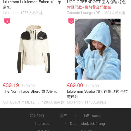
lululemon Lululemon Falten 10L 单
UGG GREENPORT 室内拖鞋 棕色
肩包
肯豆同款~目前黄金码都在
lululemon
1376人感兴趣
Zalando Lounge (DE)
1304人感兴趣
7
8
€39.19
€69.00
€100.00
€118.00
The North Face Sheru 防风夹克
lululemon Scuba 加大连帽卫衣 半拉
链设计
OUTLETCITY METZINGEN
1284人感兴趣
lululemon
1145人感兴趣
联系我们
黑五
InRewards
Impressum
Datenschutzerklärung