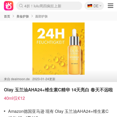
🇩🇪
4折！lulu周四疯狂上新
DE
Boticinal 夏促开抢！
还没结束！&OtherStories大促
Joybuy变相75折 随时失效
速领！Stanley独家85折
疑似霸哥！Camper额外叠85折
Zalando 奥莱闪促！每日更新
Moncler反季囤！5折起+叠9折
Coach Brooklyn仅€192
首页
美妆护肤
面部护肤
来自
dealmoon.de
2023-01-24更新
Olay 玉兰油AHA24+维生素C精华 14天亮白 春天不远啦
40ml仅€12
Amazon德国亚马逊 现有 Olay 玉兰油AHA24+维生素C