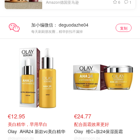
6
1
Amazon德国亚马逊
加小编微信：
复制
每天刷刷朋友圈，精华折扣不漏掉
€12.95
€24.77
美白精华，早用早白
配合面霜效果更好
Olay
AHA24 新款vc美白精华
Olay
维C+肽24保湿面霜
@dealmoon.de
@dealmoon.de