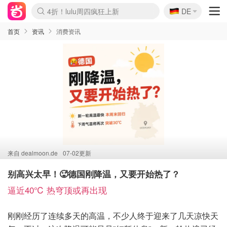
🇩🇪
4折！lulu周四疯狂上新
DE
Boticinal 夏促开抢！
还没结束！&OtherStories大促
Joybuy变相75折 随时失效
速领！Stanley独家85折
疑似霸哥！Camper额外叠85折
Zalando 奥莱闪促！每日更新
Moncler反季囤！5折起+叠9折
Coach Brooklyn仅€192
首页
资讯
消费资讯
来自
dealmoon.de
07-02更新
别高兴太早！🥵德国刚降温，又要开始热了？
逼近40℃ 热穹顶或再出现
刚刚经历了连续多天的高温，不少人终于迎来了几天凉快天