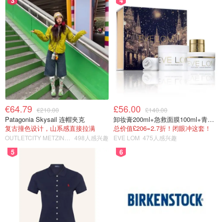
3
4
€64.79
£56.00
€210.00
£140.00
Patagonia Skysail 连帽夹克
卸妆膏200ml+急救面膜100ml+青春面霜15ml
复古撞色设计，山系感直接拉满
总价值£206=2.7折！闭眼冲这套！
OUTLETCITY METZINGEN
498人感兴趣
EVE LOM
475人感兴趣
5
6