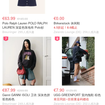
€63.99
€0.00
€145.00
Polo Ralph Lauren POLO RALPH
Birkenstock 休闲鞋
LAUREN 深蓝色珠地布 Polo衫
4.5折起！8.6截止
Breuninger
295人感兴趣
Zalando Lounge (DE)
259人感兴趣
7
8
€87.99
€7.90
€269.99
€129.95
Ganni GANNI ISOLI 卫衣 深灰色拼
UGG GREENPORT 室内拖鞋 棕色
驼色粉色
肯豆同款~目前黄金码都在
Breuninger
249人感兴趣
Zalando Lounge (DE)
202人感兴趣