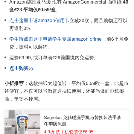
Amazon德国亚马逊 现有 AmazonCommercial 面巾纸
40
盒€23 平均仅€0.59/盒
。
点击这里申请amazon信用卡
立减20欧，而且购物还可以
再返利3%
学生请点击这里申请学生专属amazon prime
，前6个月免
费，随时可以解约。
运费€3.99, 或订单满€29德国境内免运费。
点击购买>>
小折推荐：
这款抽纸太超值啦，平均仅0.59欧一盒，比超市
还便宜，不仅可以当做普通抽纸使用，还能当做面巾纸擦
脸，坚韧不掉屑。
Sagrotan 免触碰洗手机与替换装洗手液
冬季防流感
4.9折 洗手机套装仅€6.95