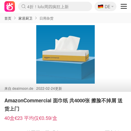
🇩🇪
4折！lulu周四疯狂上新
DE
Boticinal 夏促开抢！
还没结束！&OtherStories大促
Joybuy变相75折 随时失效
速领！Stanley独家85折
疑似霸哥！Camper额外叠85折
Zalando 奥莱闪促！每日更新
Moncler反季囤！5折起+叠9折
Coach Brooklyn仅€192
首页
家居厨卫
日用杂货
来自
dealmoon.de
2022-02-24更新
AmazonCommercial 面巾纸 共4000张 擦脸不掉屑 送
货上门
40盒€23 平均仅€0.59/盒