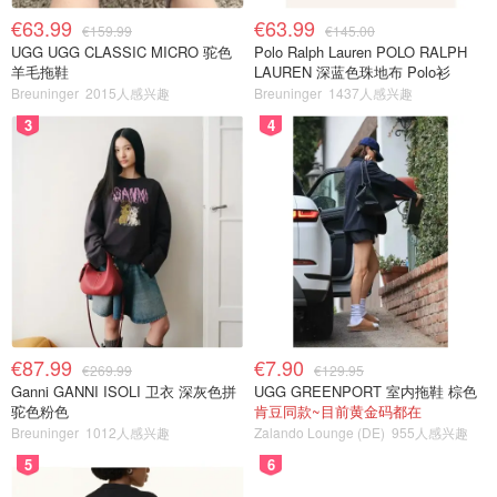
€63.99
€63.99
€159.99
€145.00
UGG UGG CLASSIC MICRO 驼色
Polo Ralph Lauren POLO RALPH
羊毛拖鞋
LAUREN 深蓝色珠地布 Polo衫
Breuninger
2015人感兴趣
Breuninger
1437人感兴趣
3
4
€87.99
€7.90
€269.99
€129.95
Ganni GANNI ISOLI 卫衣 深灰色拼
UGG GREENPORT 室内拖鞋 棕色
驼色粉色
肯豆同款~目前黄金码都在
Breuninger
1012人感兴趣
Zalando Lounge (DE)
955人感兴趣
5
6