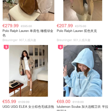
€279.99
€207.99
€595.00
€375.00
Polo Ralph Lauren 单肩包 橄榄绿金
Polo Ralph Lauren 驼色夹克
色
Breuninger
907人感兴趣
Breuninger
901人感兴趣
5
6
€55.99
€69.00
€139.99
€118.00
UGG UGG ELEA 女士棕色毛绒凉拖
lululemon Scuba 加大连帽卫衣 半拉
链设计