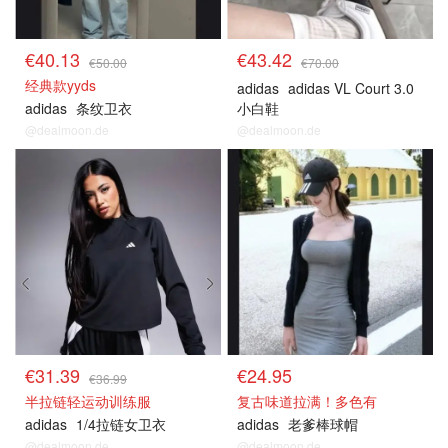
€40.13
€43.42
€50.00
€70.00
经典款yyds
adidas
adidas VL Court 3.0
adidas
条纹卫衣
小白鞋
@dealmoon.de
@dealmoon.de
€31.39
€24.95
€36.99
半拉链轻运动训练服
复古味道拉满！多色有
adidas
1/4拉链女卫衣
adidas
老爹棒球帽
@dealmoon.de
@dealmoon.de