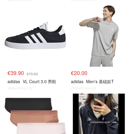
€39.90
€20.00
€70.00
adidas
VL Court 3.0 男鞋
adidas
Men's 基础款T
@dealmoon.de
@dealmoon.de