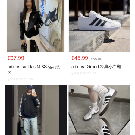
€37.99
€45.99
€55.00
adidas
adidas M 3S 运动套
adidas
Grand 经典小白鞋
装
@dealmoon.de
@dealmoon.de