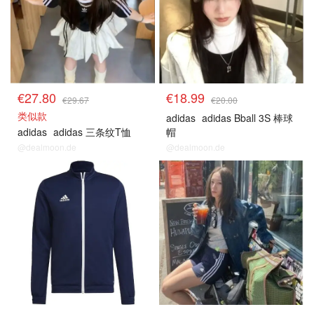
€27.80
€18.99
€29.67
€20.00
类似款
adidas
adidas Bball 3S 棒球
adidas
adidas 三条纹T恤
帽
@dealmoon.de
@dealmoon.de