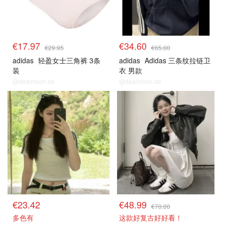
€17.97
€34.60
€29.95
€65.00
adidas
轻盈女士三角裤 3条
adidas
Adidas 三条纹拉链卫
装
衣 男款
@dealmoon.de
@dealmoon.de
€23.42
€48.99
€70.00
多色有
这款好复古好好看！