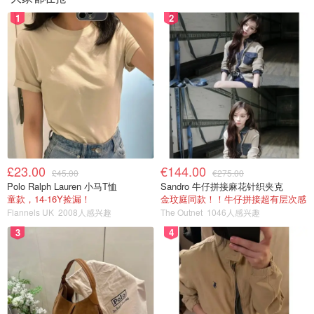
1
2
£23.00
€144.00
£45.00
€275.00
Polo Ralph Lauren 小马T恤
Sandro 牛仔拼接麻花针织夹克
童款，14-16Y捡漏！
金玟庭同款！！牛仔拼接超有层次感
Flannels UK
2008人感兴趣
The Outnet
1046人感兴趣
3
4