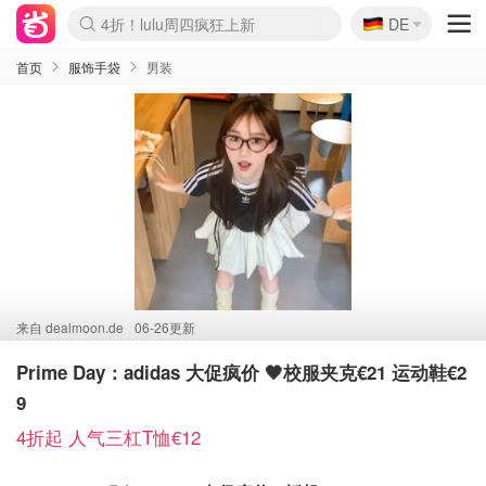
🇩🇪
4折！lulu周四疯狂上新
DE
Boticinal 夏促开抢！
还没结束！&OtherStories大促
Joybuy变相75折 随时失效
速领！Stanley独家85折
疑似霸哥！Camper额外叠85折
Zalando 奥莱闪促！每日更新
Moncler反季囤！5折起+叠9折
Coach Brooklyn仅€192
首页
服饰手袋
男装
来自
dealmoon.de
06-26更新
Prime Day：adidas 大促疯价 🖤校服夹克€21 运动鞋€2
9
4折起 人气三杠T恤€12