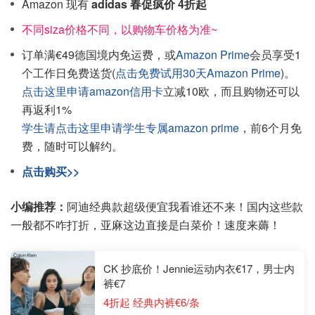
Amazon 现有
adidas 春促疯价 4折起
不同siza价格不同，以购物车价格为准~
订单满€49德国境内免运费，或
Amazon Prime
会员享受1
个工作日免费送货(
点击免费试用30天Amazon Prime
)。
点击这里申请amazon信用卡
立减10欧，而且购物还可以
再返利1%
学生请点击这里申请学生专属amazon prime
，前6个月免
费，随时可以解约。
点击购买>>
小编推荐：
阿迪经典款超级便宜我看谁还不来！国内这些款
一般都不咋打折，亚麻这边直接是白菜价！速度来薅！
CK 抄底价！Jennie运动内衣€17，男士内
裤€7
4折起 经典内裤€6/条