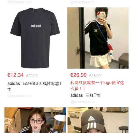
@dealmoon.de
@dealmoon.de
€12.34
€26.99
€20.00
€35.00
和网红款就差一个logo便宜这
adidas
Essentials 线性标志T
么多！！
恤
adidas
三杠T恤
@dealmoon.de
@dealmoon.de