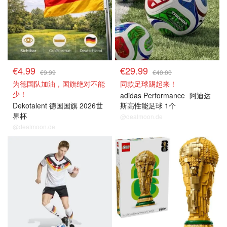
€4.99
€29.99
€9.99
€40.00
为德国队加油，国旗绝对不能
同款足球踢起来！
少！
adidas Performance
阿迪达
Dekotalent 德国国旗 2026世
斯高性能足球 1个
界杯
@dealmoon.de
@dealmoon.de