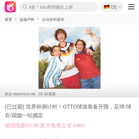
🇩🇪
4折！lulu周四疯狂上新
DE
Boticinal 夏促开抢！
还没结束！&OtherStories大促
Joybuy变相75折 随时失效
速领！Stanley独家85折
疑似霸哥！Camper额外叠85折
Zalando 奥莱闪促！每日更新
Moncler反季囤！5折起+叠9折
Coach Brooklyn仅€192
首页
运动户外
运动休闲服饰
来自
dealmoon.de
05-30更新
[已过期] 世界杯倒计时！OTTO球迷装备开囤，足球/球
衣/国旗一站搞定
德国国旗€4.99 超大电视立省 €460