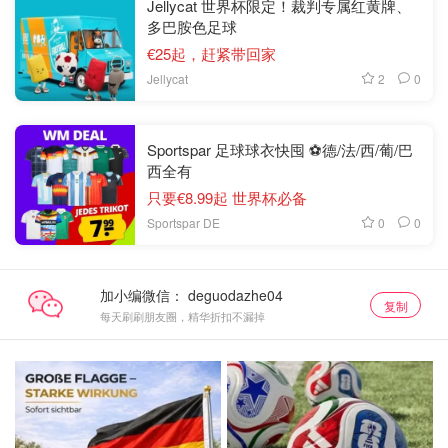
Jellycat 世界杯限定！裁判专属红黄牌、
多巴胺色足球
€25起，赶紧带回家
2
0
Jellycat
Sportspar 足球球衣快囤 ⚽️德/法/西/葡/巴
西全有
只要€8.99起 世界杯必备
0
0
Sportspar DE
加小编微信：
复制
每天刷刷朋友圈，精华折扣不漏掉