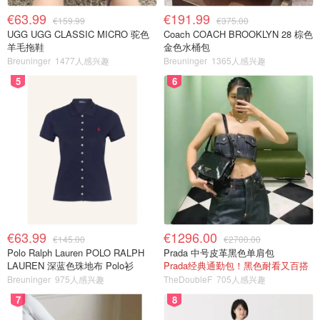
€63.99
€191.99
€159.99
€375.00
UGG UGG CLASSIC MICRO 驼色
Coach COACH BROOKLYN 28 棕色
羊毛拖鞋
金色水桶包
Breuninger
1477人感兴趣
Breuninger
1365人感兴趣
5
6
€63.99
€1296.00
€145.00
€2700.00
Polo Ralph Lauren POLO RALPH
Prada 中号皮革黑色单肩包
LAUREN 深蓝色珠地布 Polo衫
Prada经典通勤包！黑色耐看又百搭
Breuninger
975人感兴趣
TheDoubleF
705人感兴趣
7
8