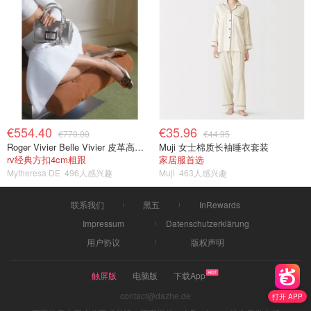
€554.40
€35.96
€770.00
€44.95
Roger Vivier Belle Vivier 皮革高跟鞋
Muji 女士棉质长袖睡衣套装
rv经典方扣4cm粗跟
家居服首选
Mytheresa DE
496人感兴趣
Muji
463人感兴趣
联系我们
黑五
InRewards
Impressum
Datenschutzerklärung
用户协议
版权声明
触屏版
电脑版
下载App
contact@dazhe.de
打开 APP