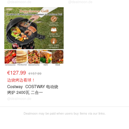
@dealmoon.de
@dealmoon.de
€127.99
€157.99
边烧烤边看球！
Costway
COSTWAY 电动烧
烤炉 2400瓦 二合一
@dealmoon.de
Dealmoon may be paid when users buy items via our links.