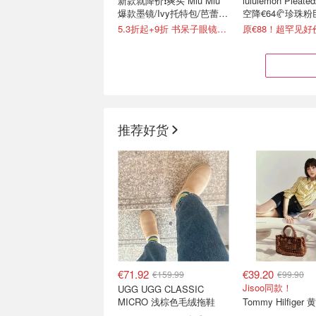
新款就降价❗️爽买 Miu Miu
lululemon Plea
爆款墨镜/Ivy托特包/芭蕾鞋
空降€64🥐珍珠
等
5.3折起+9折 书呆子眼镜€169
原€88！超罕见好
推荐好货
& Other Stories 折扣区捡
优衣库 x Comptoir
漏 🍂初秋开衫、泡泡袖连
Cotonniers 联
衣裙才€29
法式慵懒感
3.7折起 Samba德训€69
€71.92
€39.20
€159.99
€99.90
Jisoo同款！
UGG UGG CLASSIC
MICRO 浅棕色毛绒拖鞋