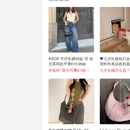
ASOS 牛仔长裤€6起 🤠 张
💝七夕礼物别只会
元英同款平替€15.99🎀
些时尚单品收到真
心！
史低价! 部分可叠8.5折！