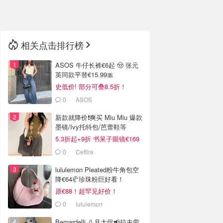
🇳🇿
新西兰
相关点击排行榜
ASOS 牛仔长裤€6起 🤠 张元
英同款平替€15.99🎀
史低价! 部分可叠8.5折！
0
ASOS
新款就降价❗️爽买 Miu Miu 爆款
墨镜/Ivy托特包/芭蕾鞋等
5.3折起+9折 书呆子眼镜€169
0
Cettire
lululemon Pleated粉牛角包空
降€64🥐珍珠粉巨好看！
原€88！超罕见好价！
0
lululemon
Bernardelli 八月大促📢拉夫劳