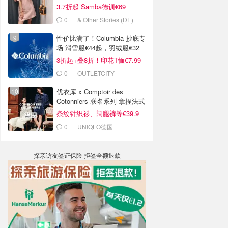
€29
3.7折起 Samba德训€69
0
& Other Stories (DE)
性价比满了！Columbia 抄底专
场 滑雪服€44起，羽绒服€32
3折起+叠8折！印花T恤€7.99
0
OUTLETCITY
METZINGEN
优衣库 x Comptoir des
Cotonniers 联名系列 拿捏法式
慵懒感
条纹针织衫、阔腿裤等€39.9
0
UNIQLO德国
探亲访友签证保险 拒签全额退款