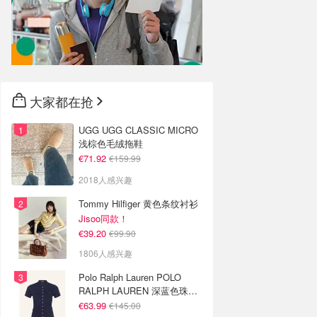
大家都在抢
UGG UGG CLASSIC MICRO
浅棕色毛绒拖鞋
€71.92
€159.99
2018人感兴趣
Tommy Hilfiger 黄色条纹衬衫
Jisoo同款！
€39.20
€99.90
1806人感兴趣
Polo Ralph Lauren POLO
RALPH LAUREN 深蓝色珠地
布 Polo衫
€63.99
€145.00