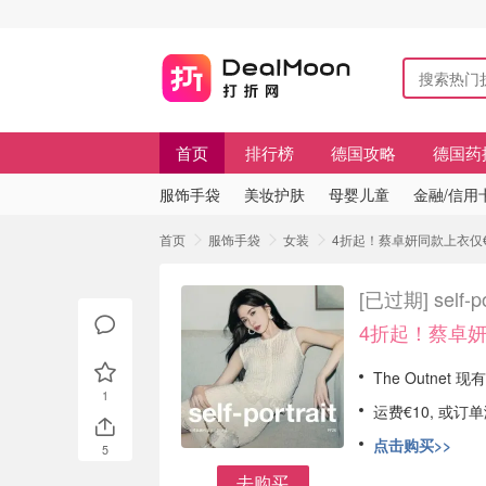
首页
排行榜
德国攻略
德国药
服饰手袋
美妆护肤
母婴儿童
金融/信用
首页
服饰手袋
女装
4折起！蔡卓妍同款上衣仅€94 s
[已过期]
self
4折起！蔡卓妍
The Outnet 现有 
1
运费€10, 或订
点击购买>>
5
去购买