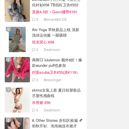
伦衬衫€58 TB四杠卫衣€553
直接4.5折！Gucci腰带€161
0
Bernardelli DE
Alo Yoga 早秋新品上线 清新
浅绿运动服 一眼吸睛
坦克背心 €58
0
Dealmoon
再降💥 lululemon 额外8折！爆
款wunder puff也参加
封面scuba卫衣€55(原€118）
0
Breuninger
skims女装上新 夏日轻塑新品
尽显性感曲线
吊带裙 €56
0
Dealmoon
& Other Stories 折扣区捡漏 🍂
初秋开衫、泡泡袖连衣裙才