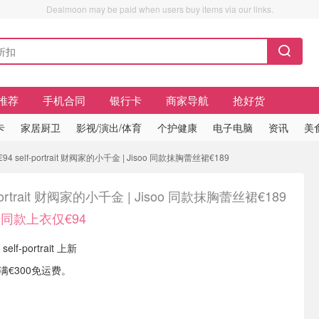
Dealmoon may be paid when users buy items via our links.
推荐
手机合同
银行卡
商家导航
抢好货
卡
家居厨卫
影视/演出/体育
个护健康
电子电脑
资讯
美
elf-portrait 财阀家的小千金 | Jisoo 同款抹胸蕾丝裙€189
-portrait 财阀家的小千金 | Jisoo 同款抹胸蕾丝裙€189
同款上衣仅€94
self-portrait 上新
单满€300免运费。