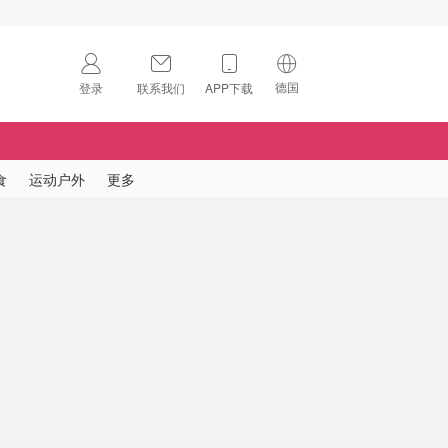
德国
登录
联系我们
APP下载
🇺🇸
美国
🇨🇳
中国
食
运动户外
更多
🇨🇦
加拿大
扫码下载 App
🇬🇧
英国
Download on the
App Store
🇩🇪
德国
Download the
Android App
🇫🇷
法国
🇮🇹
意大利
🇦🇺
澳洲