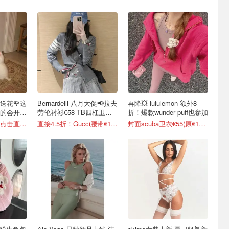
送花🌹这
Bernardelli 八月大促📢拉夫
再降💥 lululemon 额外8
的会开
劳伦衬衫€58 TB四杠卫衣
折！爆款wunder puff也参加
€553
七夕礼物怎么选？点击直接抄作业
直接4.5折！Gucci腰带€161
封面scuba卫衣€55(原€118）