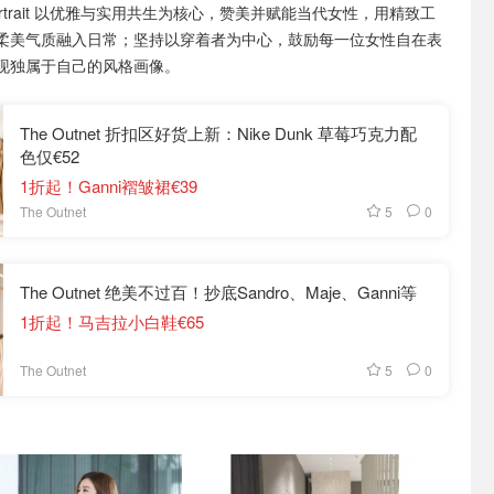
-portrait 以优雅与实用共生为核心，赞美并赋能当代女性，用精致工
柔美气质融入日常；坚持以穿着者为中心，鼓励每一位女性自在表
现独属于自己的风格画像。
The Outnet 折扣区好货上新：Nike Dunk 草莓巧克力配
色仅€52
1折起！Ganni褶皱裙€39
5
0
The Outnet
The Outnet 绝美不过百！抄底Sandro、Maje、Ganni等
1折起！马吉拉小白鞋€65
5
0
The Outnet