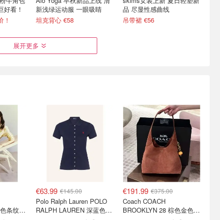
ted粉牛角包
Alo Yoga 早秋新品上线 清
skims女装上新 夏日轻塑新
粉巨好看！
新浅绿运动服 一眼吸睛
品 尽显性感曲线
价！
坦克背心 €58
吊带裙 €56
展开更多
 des
UTREE 有棵树官旗入驻
LilySilk 夏季大促来了！可
名系列 拿捏
Joybuy👋再也不用转运啦
水洗真丝枕套€20
条纹针织衫、阔腿裤等€39.9
胸贴€1/对！莫代尔内裤仅€3/条
独家7.5折+狂送€100礼卡
€63.99
€191.99
€145.00
€375.00
Polo Ralph Lauren POLO
Coach COACH
Tommy Hilfiger 黄色条纹衬衫
RALPH LAUREN 深蓝色珠
BROOKLYN 28 棕色金色水
地布 Polo衫
桶包