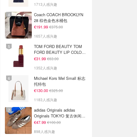
1713人感兴趣
Coach COACH BROOKLYN
28 棕色金色水桶包
€191.99
€375.00
1657人感兴趣
TOM FORD BEAUTY TOM
FORD BEAUTY LIP COLOR
SATIN MATTE 裸玫瑰口红
€31.99
€63.00
1352人感兴趣
Michael Kors Mel Small 标志
托特包
€130.00
€325.00
1183人感兴趣
adidas Originals adidas
Originals TOKYO 复古休闲鞋
深棕色
€47.99
€100.00
898人感兴趣