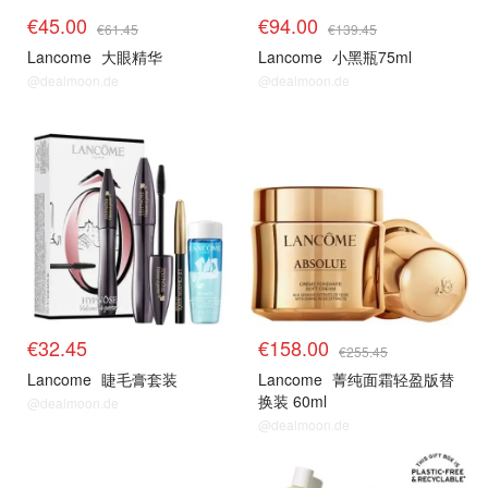
€45.00
€94.00
€61.45
€139.45
Lancome
大眼精华
Lancome
小黑瓶75ml
@dealmoon.de
@dealmoon.de
lancome
lancome
€32.45
€158.00
€255.45
Lancome
睫毛膏套装
Lancome
菁纯面霜轻盈版替
换装 60ml
@dealmoon.de
@dealmoon.de
fresh
fresh