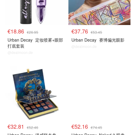
€18.86
€37.76
€26.95
€53.45
Urban Decay
定妆喷雾+眼部
Urban Decay
赛博偏光眼影
打底套装
@dealmoon.de
@dealmoon.de
衰败城市
衰败城市
€32.81
€52.16
€52.46
€74.45