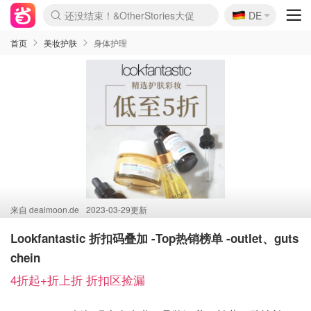
🇩🇪
还没结束！&OtherStories大促
DE
Boticinal 夏促开抢！
4折！lulu周四疯狂上新
Joybuy变相75折 随时失效
速领！Stanley独家85折
疑似霸哥！Camper额外叠85折
Zalando 奥莱闪促！每日更新
Moncler反季囤！5折起+叠9折
Coach Brooklyn仅€192
首页
美妆护肤
身体护理
来自
dealmoon.de
2023-03-29更新
Lookfantastic 折扣码叠加 -Top热销榜单 -outlet、guts
chein
4折起+折上折 折扣区捡漏