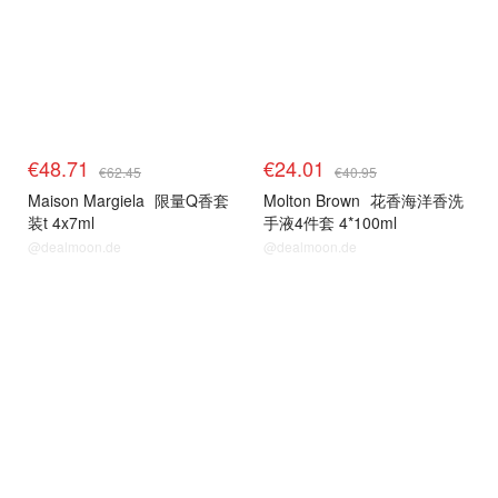
€48.71
€24.01
€62.45
€40.95
Maison Margiela
限量Q香套
Molton Brown
花香海洋香洗
装t 4x7ml
手液4件套 4*100ml
@dealmoon.de
@dealmoon.de
molton
molton