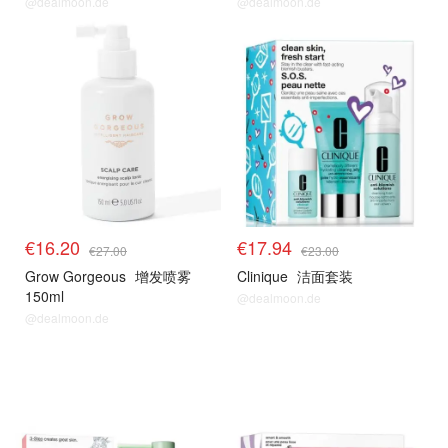
@dealmoon.de
@dealmoon.de
生发专家
clinique
€16.20
€17.94
€27.00
€23.00
Grow Gorgeous
增发喷雾
Clinique
洁面套装
150ml
@dealmoon.de
@dealmoon.de
clinique
clinique