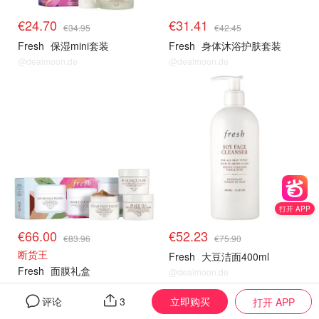
€24.70
€31.41
€34.95
€42.45
Fresh
保湿mini套装
Fresh
身体沐浴护肤套装
@dealmoon.de
@dealmoon.de
fresh
fresh
打开 APP
€66.00
€52.23
€83.96
€75.90
断货王
Fresh
大豆洁面400ml
Fresh
面膜礼盒
@dealmoon.de
@dealmoon.de
立即购买
评论
3
打开 APP
fresh