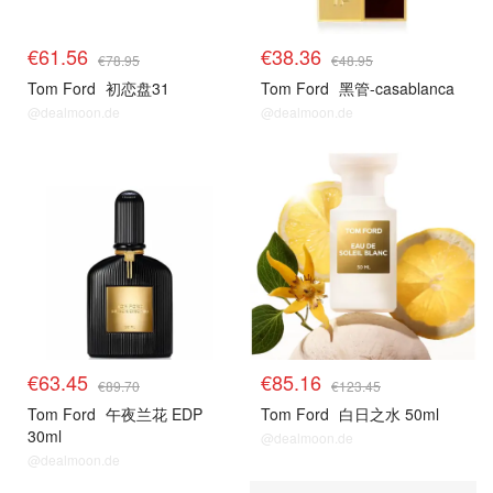
€61.56
€38.36
€78.95
€48.95
Tom Ford
初恋盘31
Tom Ford
黑管-casablanca
@dealmoon.de
@dealmoon.de
tomford
tomford
€63.45
€85.16
€89.70
€123.45
Tom Ford
午夜兰花 EDP
Tom Ford
白日之水 50ml
30ml
@dealmoon.de
@dealmoon.de