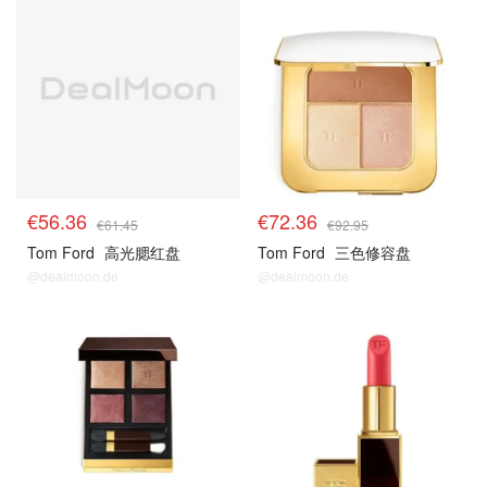
€56.36
€72.36
€61.45
€92.95
Tom Ford
高光腮红盘
Tom Ford
三色修容盘
@dealmoon.de
@dealmoon.de
tomford
tomford