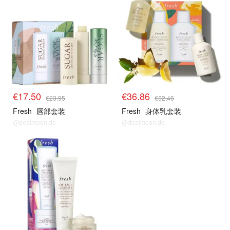
€17.50
€36.86
€23.95
€52.46
Fresh
唇部套装
Fresh
身体乳套装
@dealmoon.de
@dealmoon.de
fresh
fresh