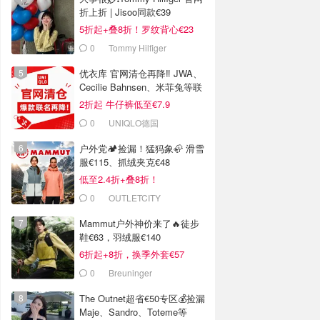
折上折 | Jisoo同款€39
5折起+叠8折！罗纹背心€23
0
Tommy Hilfiger
优衣库 官网清仓再降‼️ JWA、
Cecilie Bahnsen、米菲兔等联
名
2折起 牛仔裤低至€7.9
0
UNIQLO德国
户外党🏕️捡漏！猛犸象🦣 滑雪
服€115、抓绒夹克€48
低至2.4折+叠8折！
0
OUTLETCITY
METZINGEN
Mammut户外神价来了🔥徒步
鞋€63，羽绒服€140
6折起+8折，换季外套€57
0
Breuninger
The Outnet超省€50专区💰捡漏
Maje、Sandro、Toteme等