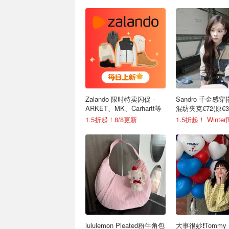
Zalando 限时特卖闪促 -
Sandro 千金感穿
ARKET、MK、Carhartt等
混纺夹克€72(原€3
1.5折起！8/8更新
lululemon Pleated粉牛角包
大事很妙❗️Tommy Hi