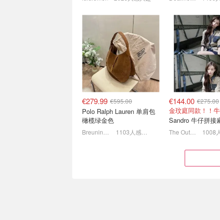
Ganni 白菜价捡漏 叶舒华
On 昂跑官网大促 
同款连衣裙€78 (原€295)
Cloudpulse Next
1.5折起！€30收露肩上衣
6.8折起，Cloud X 
€279.99
€144.00
€595.00
€275.00
Polo Ralph Lauren 单肩包
橄榄绿金色
Breuninger
1103人感兴趣
The Outnet
Sézane 换季针织触底！🐑
lululemon 今日
封面羊驼毛马甲€65
👀粉色牛角包€64
4.7折起 条纹针织背心€45