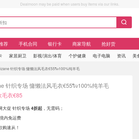
Dealmoon may be paid when users buy items via our links.
推荐
手机合同
银行卡
商家导航
抢好货
卡
家居厨卫
影视/演出/体育
个护健康
电子电脑
资讯
美
ézane 针织专场 慵懒法风毛衣€55🐑100%纯羊毛
ane 针织专场 慵懒法风毛衣€55🐑100%纯羊毛
毛衣€85
 官网大促 针织专场
4折起
，无需码；
国境内免运费
欲购速从！