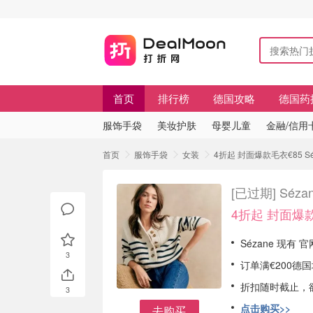
首页
排行榜
德国攻略
德国药
服饰手袋
美妆护肤
母婴儿童
金融/信用
首页
服饰手袋
女装
4折起 封面爆款毛衣€85 S
[已过期]
Séz
4折起 封面爆款
Sézane 现有
3
订单满€200德
折扣随时截止，
3
点击购买>>
去购买