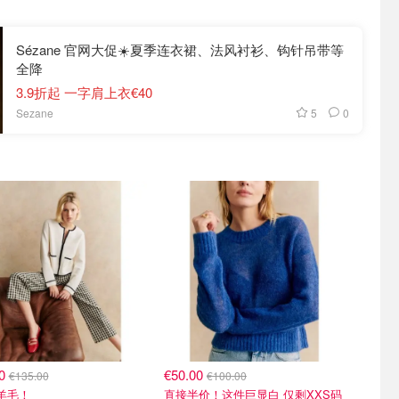
Sézane 官网大促☀️夏季连衣裙、法风衬衫、钩针吊带等
全降
3.9折起 一字肩上衣€40
5
0
Sezane
00
€50.00
€135.00
€100.00
%羊毛！
直接半价！这件巨显白 仅剩XXS码