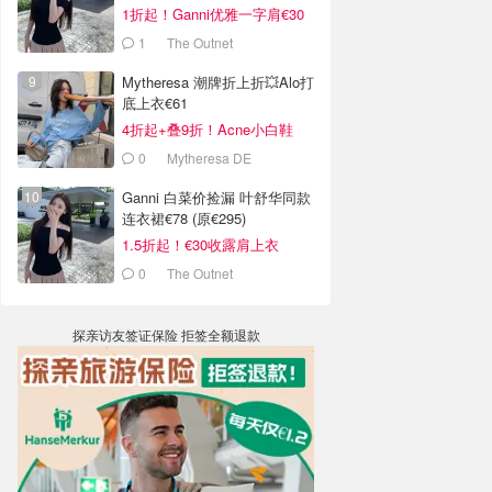
1折起！Ganni优雅一字肩€30
1
The Outnet
Mytheresa 潮牌折上折💥Alo打
底上衣€61
4折起+叠9折！Acne小白鞋
€264
0
Mytheresa DE
Ganni 白菜价捡漏 叶舒华同款
连衣裙€78 (原€295)
1.5折起！€30收露肩上衣
0
The Outnet
探亲访友签证保险 拒签全额退款