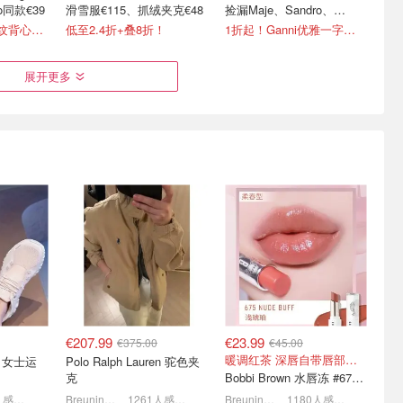
o同款€39
滑雪服€115、抓绒夹克€48
捡漏Maje、Sandro、
Toteme等
5折起+叠8折！罗纹背心€23
低至2.4折+叠8折！
1折起！Ganni优雅一字肩€30
展开更多
大促来了！可
Rboutique 新品首促 勃肯鞋
拉夫劳伦早秋氛围组🍂老干
€72，西太后温柔针织衫
部夹克€207
€158
100礼卡
6折起+8折，西太后耳钉€54
6折起+8折，针织衫€172
€207.99
€23.99
€375.00
€45.00
暖调红茶 深唇自带唇部遮瑕效果
Polo Ralph Lauren 驼色夹
克
Bobbi Brown 水唇冻 #675Nude Buff
1466人感兴趣
Breuninger
1261人感兴趣
Breuninger
1180人感兴趣