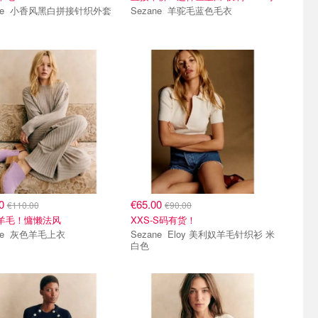
Sezane 小香风黑白拼接针织外套
Sezane 羊驼毛蓝色毛衣
00
€65.00
€110.00
€90.00
%羊毛！慵懒法风
XXS-S码有货！
Sezane 灰色羊毛上衣
Sezane Eloy 美利奴羊毛针织衫 米
白色