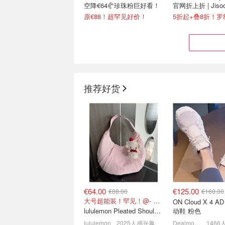
空降€64🥐珍珠粉巨好看！
官网折上折 | Jiso
原€88！超罕见好价！
推荐好货
Mytheresa 潮牌折上折💥
LilySilk 夏季
Alo打底上衣€61
水洗真丝枕套€20
4折起+叠9折！Acne小白鞋€264
独家7.5折+狂送€
€64.00
€125.00
€88.00
€160.00
大号超能装！罕见！@- Scarlett
ON Cloud X 4 AD 女士运
lululemon Pleated Shoulder Bag 10L 单肩包
动鞋 粉色
lululemon
2025人感兴趣
Dealmoon