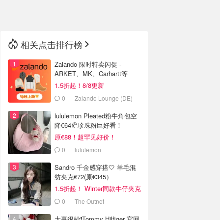
🇳🇿
新西兰
相关点击排行榜
Zalando 限时特卖闪促 -
ARKET、MK、Carhartt等
1.5折起！8/8更新
0
Zalando Lounge (DE)
lululemon Pleated粉牛角包空
降€64🥐珍珠粉巨好看！
原€88！超罕见好价！
0
lululemon
Sandro 千金感穿搭🤍 羊毛混
纺夹克€72(原€345）
1.5折起！ Winter同款牛仔夹克
€144
0
The Outnet
大事很妙❗️Tommy Hilfiger 官网