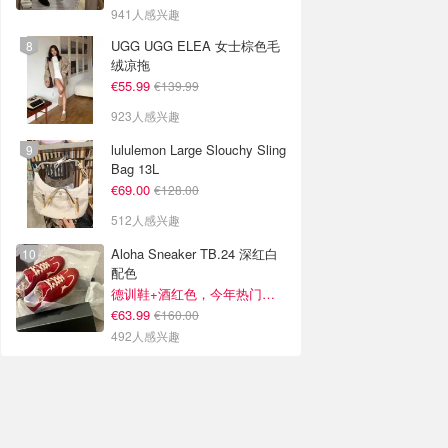
941人感兴趣
UGG UGG ELEA 女士棕色毛
绒凉拖
€55.99
€139.99
923人感兴趣
lululemon Large Slouchy Sling
Bag 13L
€69.00
€128.00
512人感兴趣
Aloha Sneaker TB.24 深红白
配色
德训鞋+酒红色，今年热门组合！
€63.99
€160.00
492人感兴趣