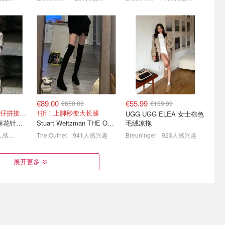
🏃
Breuninger "最后机会"叠加
& Other Stories 换季针织
仅€95
8折 UGG超迷你€71
大上新！纹理控狂喜🍂一件
入秋
4 A€110
拉夫劳伦麂皮包€279
9折！封面背心€62.1
€89.00
€55.99
€850.00
€139.99
金玟庭同款！！牛仔拼接超有层次感
1折！上脚秒变大长腿
UGG UGG ELEA 女士棕色
Sandro 牛仔拼接麻花针织夹克
Stuart Weitzman THE OUTNET Jocey 弹力绒面过膝靴
毛绒凉拖
1008人感兴趣
The Outnet
941人感兴趣
Breuninger
923人感兴趣
必买这3件
ASOS 牛仔长裤€6起 🤠 张
高奢跳楼价😱Miu Miu乐福
展开更多
元英同款平替€15.99🎀
鞋€446 Prada包省¥1W+
每日更新！Softstreme卫衣半价
史低价! 部分可叠8.5折！
4.8折！全是专柜款