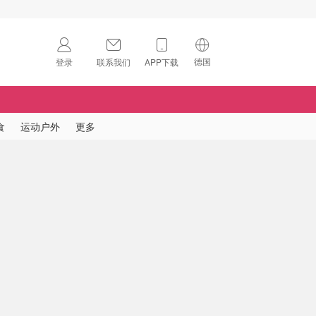
德国
登录
联系我们
APP下载
🇺🇸
美国
🇨🇳
中国
食
运动户外
更多
🇨🇦
加拿大
扫码下载 App
🇬🇧
英国
Download on the
App Store
🇩🇪
德国
Download the
Android App
🇫🇷
法国
🇮🇹
意大利
🇦🇺
澳洲