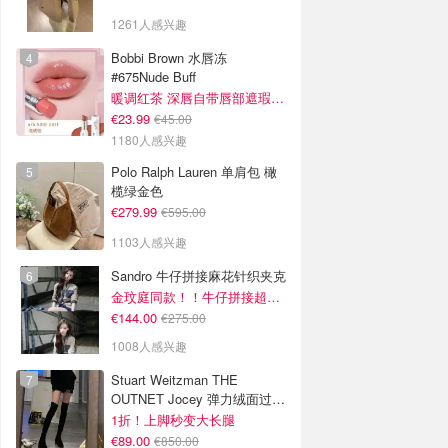
1261人感兴趣
Bobbi Brown 水唇冻
#675Nude Buff
暖调红茶 深唇自带唇部遮瑕效果
€23.99
€45.00
1180人感兴趣
Polo Ralph Lauren 单肩包 橄
榄绿金色
€279.99
€595.00
1103人感兴趣
Sandro 牛仔拼接麻花针织夹克
金玟庭同款！！牛仔拼接超有层次感
€144.00
€275.00
1008人感兴趣
Stuart Weitzman THE
OUTNET Jocey 弹力绒面过膝
靴
1折！上脚秒变大长腿
€89.00
€850.00