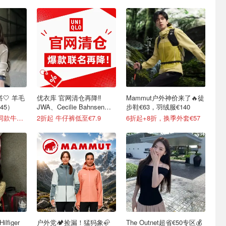
搭🤍 羊毛
优衣库 官网清仓再降‼️
Mammut户外神价来了🔥徒
45）
JWA、Cecilie Bahnsen、
步鞋€63，羽绒服€140
米菲兔等联名
1.5折起！ Winter同款牛仔夹克€144
2折起 牛仔裤低至€7.9
6折起+8折，换季外套€57
lfiger
户外党🏕️捡漏！猛犸象🦣
The Outnet超省€50专区💰