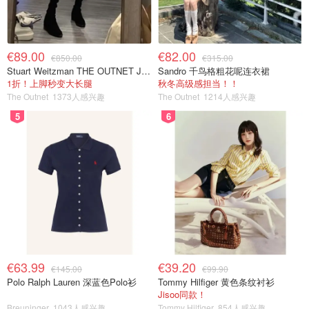
€89.00
€82.00
€850.00
€315.00
Stuart Weitzman THE OUTNET Jocey 弹力绒面过膝靴
Sandro 千鸟格粗花呢连衣裙
1折！上脚秒变大长腿
秋冬高级感担当！！
The Outnet
1373人感兴趣
The Outnet
1214人感兴趣
5
6
€63.99
€39.20
€145.00
€99.90
Polo Ralph Lauren 深蓝色Polo衫
Tommy Hilfiger 黄色条纹衬衫
Jisoo同款！
Breuninger
1043人感兴趣
Tommy Hilfiger
854人感兴趣