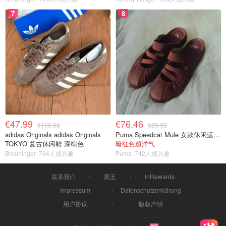
7
8
€47.99
€76.46
€100.00
€89.95
adidas Originals adidas Originals
Puma Speedcat Mule 女款休闲运动鞋
TOKYO 复古休闲鞋 深棕色
暗红色超洋气
Breuninger
764人感兴趣
Puma
742人感兴趣
联系我们
黑五
InRewards
Impressum
Datenschutzerklärung
用户协议
版权声明