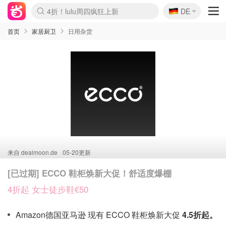
🇩🇪
4折！lulu周四疯狂上新
DE
Boticinal 夏促开抢！
还没结束！&OtherStories大促
Joybuy变相75折 随时失效
速领！Stanley独家85折
疑似霸哥！Camper额外叠85折
Zalando 奥莱闪促！每日更新
Moncler反季囤！5折起+叠9折
Coach Brooklyn仅€192
首页
家居厨卫
日用杂货
来自
dealmoon.de
05-20更新
[已过期] ECCO 鞋柜焕新大促！舒适度爆棚
4折起 女士徒步鞋€50
Amazon德国亚马逊 现有 ECCO 鞋柜焕新大促
4.5折起。