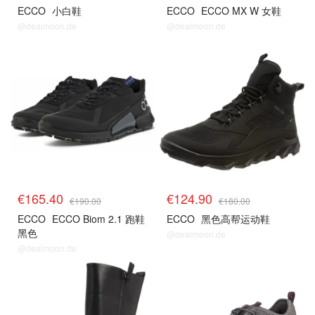
ECCO
小白鞋
ECCO
ECCO MX W 女鞋
@dealmoon.de
@dealmoon.de
€165.40
€124.90
€190.00
€180.00
ECCO
ECCO Biom 2.1 跑鞋
ECCO
黑色高帮运动鞋
黑色
@dealmoon.de
@dealmoon.de