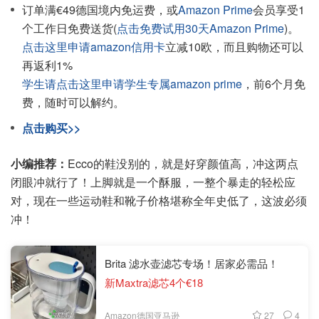
订单满€49德国境内免运费，或
Amazon Prime
会员享受1
个工作日免费送货(
点击免费试用30天Amazon Prime
)。
点击这里申请amazon信用卡
立减10欧，而且购物还可以
再返利1%
学生请点击这里申请学生专属amazon prime
，前6个月免
费，随时可以解约。
点击购买>>
小编推荐：
Ecco的鞋没别的，就是好穿颜值高，冲这两点
闭眼冲就行了！上脚就是一个酥服，一整个暴走的轻松应
对，现在一些运动鞋和靴子价格堪称全年史低了，这波必须
冲！
Brita 滤水壶滤芯专场！居家必需品！
新Maxtra滤芯4个€18
27
4
Amazon德国亚马逊