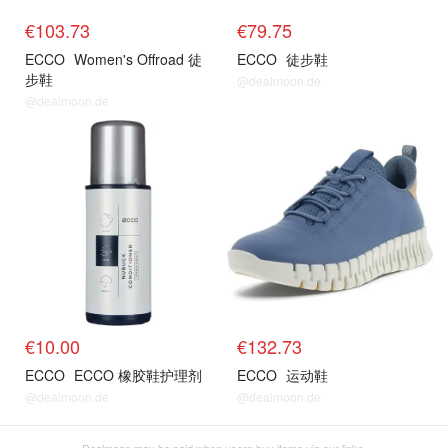
€103.73
€79.75
ECCO
Women's Offroad 徒
ECCO
徒步鞋
步鞋
@dealmoon.de
@dealmoon.de
€10.00
€132.73
ECCO
ECCO 橡胶鞋护理剂
ECCO
运动鞋
@dealmoon.de
@dealmoon.de