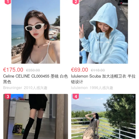
1
2
€175.00
€69.00
€350.00
€118.00
Celine CELINE CL000455 墨镜 白色
lululemon Scuba 加大连帽卫衣 半拉
黑色
链设计
Breuninger
2010人感兴趣
lululemon
1996人感兴趣
3
4