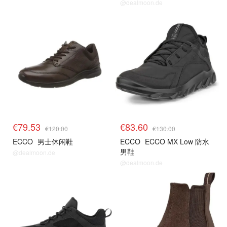
@dealmoon.de
€79.53
€83.60
€120.00
€130.00
ECCO
男士休闲鞋
ECCO
ECCO MX Low 防水
男鞋
@dealmoon.de
@dealmoon.de