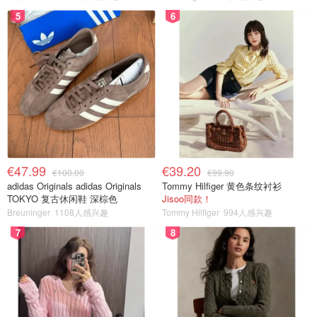
5
6
€47.99
€39.20
€100.00
€99.90
adidas Originals adidas Originals
Tommy Hilfiger 黄色条纹衬衫
TOKYO 复古休闲鞋 深棕色
Jisoo同款！
Breuninger
1108人感兴趣
Tommy Hilfiger
994人感兴趣
7
8