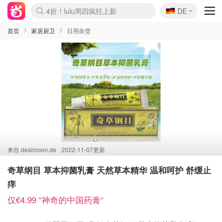
🇩🇪
4折！lulu周四疯狂上新
DE
Boticinal 夏促开抢！
还没结束！&OtherStories大促
Joybuy变相75折 随时失效
速领！Stanley独家85折
疑似霸哥！Camper额外叠85折
Zalando 奥莱闪促！每日更新
Moncler反季囤！5折起+叠9折
Coach Brooklyn仅€192
首页
家居厨卫
日用杂货
来自
dealmoon.de
2022-11-07更新
奇草纲目 草本抑菌乳膏 天然草本精华 温和呵护 舒缓止
痒
仅€4.99 “神奇的中国药膏“