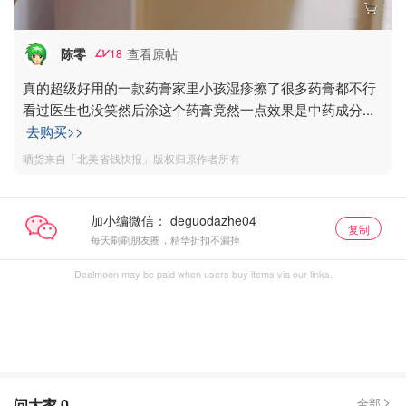
陈零
查看原帖
18
真的超级好用的一款药膏家里小孩湿疹擦了很多药膏都不行
看过医生也没笑然后涂这个药膏竟然一点效果是中药成分
...
去购买>>
晒货来自「北美省钱快报」版权归原作者所有
加小编微信：
复制
每天刷刷朋友圈，精华折扣不漏掉
Dealmoon may be paid when users buy items via our links.
问大家
0
全部