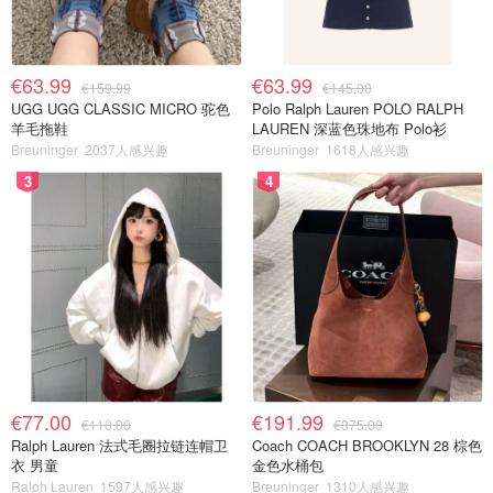
€63.99
€63.99
€159.99
€145.00
UGG UGG CLASSIC MICRO 驼色
Polo Ralph Lauren POLO RALPH
羊毛拖鞋
LAUREN 深蓝色珠地布 Polo衫
Breuninger
2037人感兴趣
Breuninger
1618人感兴趣
3
4
€77.00
€191.99
€110.00
€375.00
Ralph Lauren 法式毛圈拉链连帽卫
Coach COACH BROOKLYN 28 棕色
衣 男童
金色水桶包
Ralph Lauren
1597人感兴趣
Breuninger
1310人感兴趣