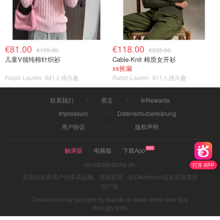
€81.00
€118.00
€135.00
€235.00
儿童V领纯棉针织衫
Cable-Knit 棉质女开衫
xs捡漏
Ralph Lauren
941人感兴趣
Ralph Lauren
911人感兴趣
联系我们
黑五
InRewards
Impressum
Datenschutzerklärung
用户协议
版权声明
触屏版
电脑版
下载App
contact@dazhe.de
打开 APP
页面信息由用户分享或品牌、商家提供，由Dealmoon核实后发布折
扣广告
Dealmoon may get paid by brands or deals when user buy
through links