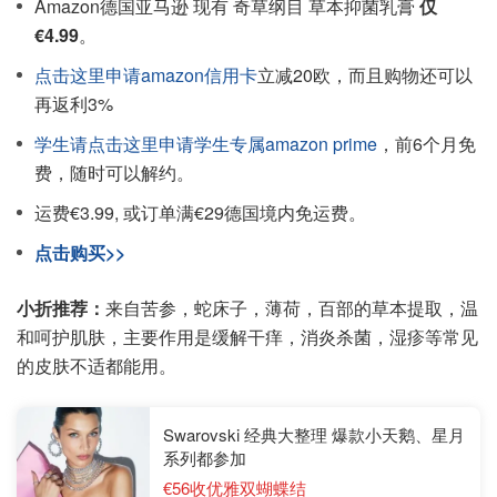
Amazon德国亚马逊 现有 奇草纲目 草本抑菌乳膏
仅
€4.99
。
点击这里申请amazon信用卡
立减20欧，而且购物还可以
再返利3%
学生请点击这里申请学生专属amazon prime
，前6个月免
费，随时可以解约。
运费€3.99, 或订单满€29德国境内免运费。
点击购买>>
小折推荐：
来自苦参，蛇床子，薄荷，百部的草本提取，温
和呵护肌肤，主要作用是缓解干痒，消炎杀菌，湿疹等常见
的皮肤不适都能用。
Swarovski 经典大整理 爆款小天鹅、星月
系列都参加
€56收优雅双蝴蝶结