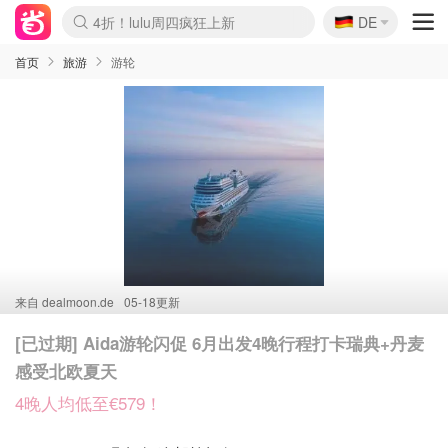
🇩🇪
4折！lulu周四疯狂上新
DE
Boticinal 夏促开抢！
还没结束！&OtherStories大促
Joybuy变相75折 随时失效
速领！Stanley独家85折
疑似霸哥！Camper额外叠85折
Zalando 奥莱闪促！每日更新
Moncler反季囤！5折起+叠9折
Coach Brooklyn仅€192
首页
旅游
游轮
来自
dealmoon.de
05-18更新
[已过期] Aida游轮闪促 6月出发4晚行程打卡瑞典+丹麦
感受北欧夏天
4晚人均低至€579！