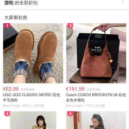
游轮
的全部折扣
大家都在抢
1
2
€63.99
€191.99
€159.99
€375.00
UGG UGG CLASSIC MICRO 驼色
Coach COACH BROOKLYN 28 棕色
羊毛拖鞋
金色水桶包
Breuninger
2062人感兴趣
Breuninger
773人感兴趣
3
4