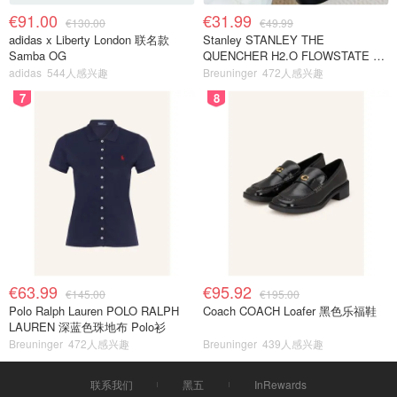
€91.00
€31.99
€130.00
€49.99
adidas x Liberty London 联名款
Stanley STANLEY THE
Samba OG
QUENCHER H2.O FLOWSTATE 保
温杯 1.18L 黑色
adidas
544人感兴趣
Breuninger
472人感兴趣
7
8
€63.99
€95.92
€145.00
€195.00
Polo Ralph Lauren POLO RALPH
Coach COACH Loafer 黑色乐福鞋
LAUREN 深蓝色珠地布 Polo衫
Breuninger
472人感兴趣
Breuninger
439人感兴趣
联系我们
黑五
InRewards