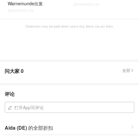
Warnemunde出发
@dealmoon.de
@dealmoon.de
Dealmoon may be paid when users buy items via our links.
问大家
0
全部
评论
打开App写评论
Aida (DE)
的全部折扣