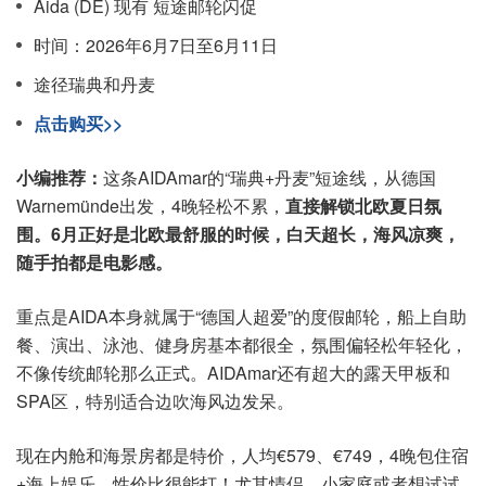
Aida (DE) 现有 短途邮轮闪促
时间：2026年6月7日至6月11日
途径瑞典和丹麦
点击购买>>
小编推荐：
这条AIDAmar的“瑞典+丹麦”短途线，从德国
Warnemünde出发，4晚轻松不累，
直接解锁北欧夏日氛
围。6月正好是北欧最舒服的时候，白天超长，海风凉爽，
随手拍都是电影感。
重点是AIDA本身就属于“德国人超爱”的度假邮轮，船上自助
餐、演出、泳池、健身房基本都很全，氛围偏轻松年轻化，
不像传统邮轮那么正式。AIDAmar还有超大的露天甲板和
SPA区，特别适合边吹海风边发呆。
现在内舱和海景房都是特价，人均€579、€749，4晚包住宿
+海上娱乐，性价比很能打！尤其情侣、小家庭或者想试试