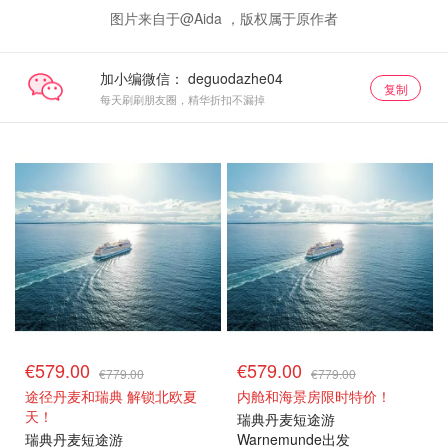
图片来自于@Aida ，版权属于原作者
加小编微信：
复制
每天刷刷朋友圈，精华折扣不漏掉
€579.00
€579.00
€779.00
€779.00
途径丹麦和瑞典 解锁北欧夏
内舱和海景房限时特价！
天！
瑞典丹麦短途游
瑞典丹麦短途游
Warnemunde出发